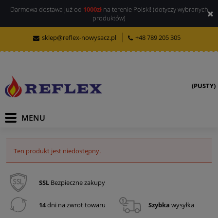
Darmowa dostawa już od
1000zł
na terenie Polski! (dotyczy wybranych
produktów)
sklep@reflex-nowysacz.pl
+48 789 205 305
(PUSTY)
Ten produkt jest niedostępny.
SSL
Bezpieczne zakupy
14
dni na zwrot towaru
Szybka
wysyłka