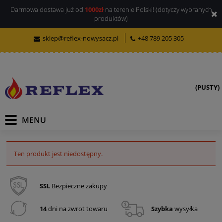
Darmowa dostawa już od
1000zł
na terenie Polski! (dotyczy wybranych
produktów)
sklep@reflex-nowysacz.pl
+48 789 205 305
(PUSTY)
Ten produkt jest niedostępny.
SSL
Bezpieczne zakupy
14
dni na zwrot towaru
Szybka
wysyłka