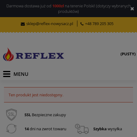
Darmowa dostawa już od
1000zł
na terenie Polski! (dotyczy wybranych
produktów)
sklep@reflex-nowysacz.pl
+48 789 205 305
(PUSTY)
Ten produkt jest niedostępny.
SSL
Bezpieczne zakupy
14
dni na zwrot towaru
Szybka
wysyłka