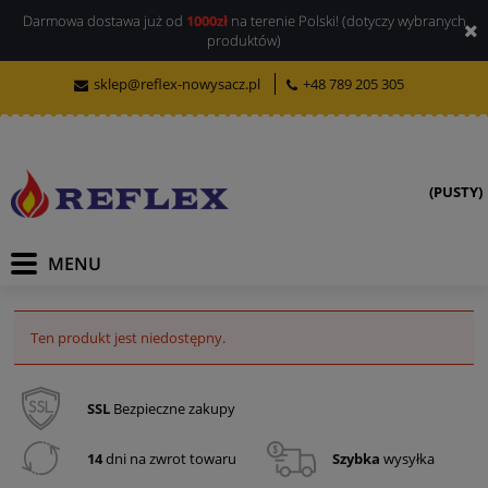
Darmowa dostawa już od
1000zł
na terenie Polski! (dotyczy wybranych
produktów)
sklep@reflex-nowysacz.pl
+48 789 205 305
(PUSTY)
Ten produkt jest niedostępny.
SSL
Bezpieczne zakupy
14
dni na zwrot towaru
Szybka
wysyłka