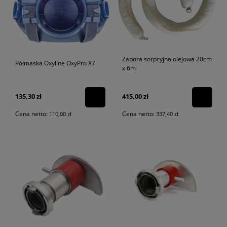
Zapora sorpcyjna olejowa 20cm
Półmaska Oxyline OxyPro X7
x 6m
135,30 zł
415,00 zł
Cena netto:
Cena netto:
110,00 zł
337,40 zł