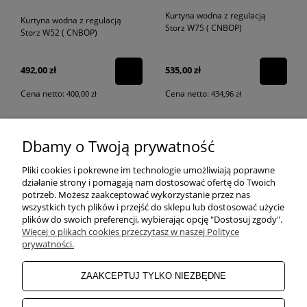
Kurtyna wodna z regulacją
Kurtyna wodna z regulacją
Storz W75 ( CNBOP)
Storz W52 ( CNBOP)
535,00 zł
492,00 zł
Cena netto:
Cena netto:
434,96 zł
400,00 zł
Dbamy o Twoją prywatność
POMOC
Pliki cookies i pokrewne im technologie umożliwiają poprawne
działanie strony i pomagają nam dostosować ofertę do Twoich
potrzeb. Możesz zaakceptować wykorzystanie przez nas
wszystkich tych plików i przejść do sklepu lub dostosować użycie
ZAKUPY
plików do swoich preferencji, wybierając opcję "Dostosuj zgody".
Więcej o plikach cookies przeczytasz w naszej Polityce
prywatności.
MOJE KONTO
ZAAKCEPTUJ TYLKO NIEZBĘDNE
INFORMACJE