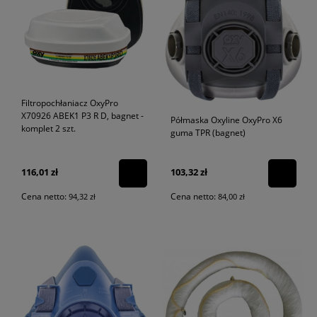
Filtropochłaniacz OxyPro
X70926 ABEK1 P3 R D, bagnet -
Półmaska Oxyline OxyPro X6
komplet 2 szt.
guma TPR (bagnet)
116,01 zł
103,32 zł
Cena netto:
Cena netto:
94,32 zł
84,00 zł