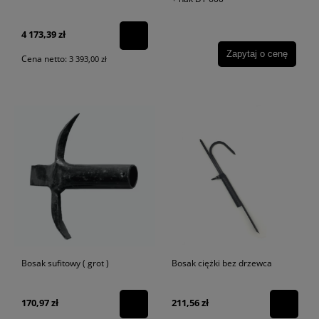
4 173,39 zł
Zapytaj o cenę
Cena netto:
3 393,00 zł
Bosak sufitowy ( grot )
Bosak ciężki bez drzewca
170,97 zł
211,56 zł