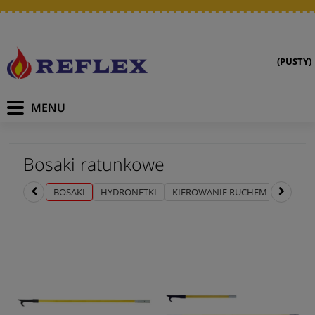
(PUSTY)
Bosaki ratunkowe
BOSAKI
HYDRONETKI
KIEROWANIE RUCHEM
NARZĘD