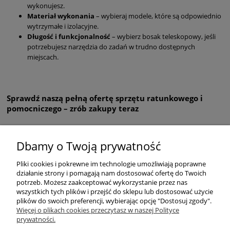
wykonujesz.
Materiał wykonania
– wybieraj modele, które są odpowiednio
wytrzymałe i izolacyjne.
Długość i funkcjonalność
– wybierz bosak teleskopowy, jeśli
potrzebujesz narzędzia do zadań w trudno dostępnych
miejscach.
Sprawdź naszą pełną ofertę sprzętu ratunkowego i
pomocniczego – zrób zakupy teraz
Dbamy o Twoją prywatność
POMOC
Pliki cookies i pokrewne im technologie umożliwiają poprawne
działanie strony i pomagają nam dostosować ofertę do Twoich
potrzeb. Możesz zaakceptować wykorzystanie przez nas
wszystkich tych plików i przejść do sklepu lub dostosować użycie
ZAKUPY
plików do swoich preferencji, wybierając opcję "Dostosuj zgody".
Więcej o plikach cookies przeczytasz w naszej Polityce
prywatności.