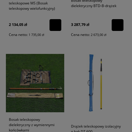
Bosak teleskopowy
teleskopowe MS (Bosak
dielektryczny BTD-B-drążek
teleskopowy wielofunkcyjny)
2 134,05 zł
3 287,79 zł
Cena netto:
Cena netto:
1 735,00 zł
2 673,00 zł
Bosak teleskopowy
dielektryczny z wymiennymi
Drążek teleskopowy izolacyjny
końcówkami
+ hak DT 600