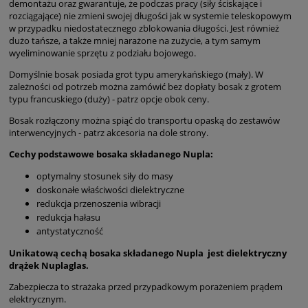
demontażu oraz gwarantuje, że podczas pracy (siły ściskające i
rozciągające) nie zmieni swojej długości jak w systemie teleskopowym
w przypadku niedostatecznego zblokowania długości. Jest również
dużo tańsze, a także mniej narażone na zużycie, a tym samym
wyeliminowanie sprzętu z podziału bojowego.
Domyślnie bosak posiada grot typu amerykańskiego (mały). W
zależności od potrzeb można zamówić bez dopłaty bosak z grotem
typu francuskiego (duży) - patrz opcje obok ceny.
Bosak rozłączony można spiąć do transportu opaską do zestawów
interwencyjnych - patrz akcesoria na dole strony.
Cechy podstawowe bosaka składanego Nupla:
optymalny stosunek siły do masy
doskonałe właściwości dielektryczne
redukcja przenoszenia wibracji
redukcja hałasu
antystatyczność
Unikatową cechą bosaka składanego Nupla jest dielektryczny
drążek Nuplaglas.
Zabezpiecza to strażaka przed przypadkowym porażeniem prądem
elektrycznym.