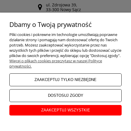
ul. Zdrojowa 39,
33-300 Nowy Sącz
Odwiedź nasz Facebook
Dbamy o Twoją prywatność
POMOC
Pliki cookies i pokrewne im technologie umożliwiają poprawne
działanie strony i pomagają nam dostosować ofertę do Twoich
potrzeb. Możesz zaakceptować wykorzystanie przez nas
wszystkich tych plików i przejść do sklepu lub dostosować użycie
ZAKUPY
plików do swoich preferencji, wybierając opcję "Dostosuj zgody".
Więcej o plikach cookies przeczytasz w naszej Polityce
prywatności.
MOJE KONTO
ZAAKCEPTUJ TYLKO NIEZBĘDNE
INFORMACJE
DOSTOSUJ ZGODY
ZAAKCEPTUJ WSZYSTKIE
O NAS
pokaż pełną wersję strony