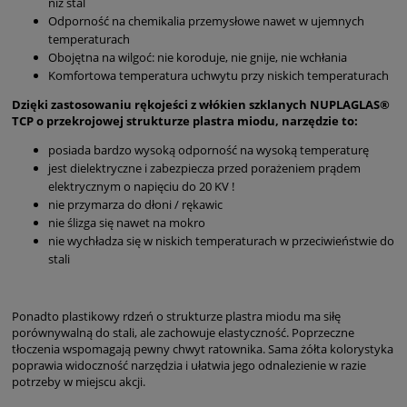
niż stal
Odporność na chemikalia przemysłowe nawet w ujemnych
temperaturach
Obojętna na wilgoć: nie koroduje, nie gnije, nie wchłania
Komfortowa temperatura uchwytu przy niskich temperaturach
Dzięki zastosowaniu rękojeści z włókien szklanych NUPLAGLAS®
TCP o przekrojowej strukturze plastra miodu, narzędzie to:
posiada bardzo wysoką odporność na wysoką temperaturę
jest dielektryczne i zabezpiecza przed porażeniem prądem
elektrycznym o napięciu do 20 KV !
nie przymarza do dłoni / rękawic
nie ślizga się nawet na mokro
nie wychładza się w niskich temperaturach w przeciwieństwie do
stali
Ponadto plastikowy rdzeń o strukturze plastra miodu ma siłę
porównywalną do stali, ale zachowuje elastyczność. Poprzeczne
tłoczenia wspomagają pewny chwyt ratownika. Sama żółta kolorystyka
poprawia widoczność narzędzia i ułatwia jego odnalezienie w razie
potrzeby w miejscu akcji.