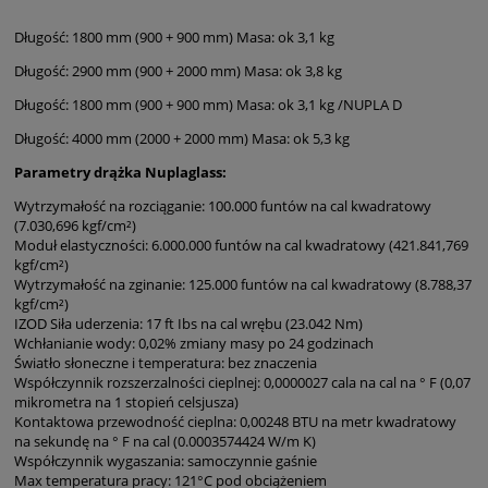
Długość: 1800 mm (900 + 900 mm) Masa: ok 3,1 kg
Długość: 2900 mm (900 + 2000 mm) Masa: ok 3,8 kg
Długość: 1800 mm (900 + 900 mm) Masa: ok 3,1 kg /NUPLA D
Długość: 4000 mm (2000 + 2000 mm) Masa: ok 5,3 kg
Parametry drążka Nuplaglass:
Wytrzymałość na rozciąganie: 100.000 funtów na cal kwadratowy
(7.030,696 kgf/cm²)
Moduł elastyczności: 6.000.000 funtów na cal kwadratowy (421.841,769
kgf/cm²)
Wytrzymałość na zginanie: 125.000 funtów na cal kwadratowy (8.788,37
kgf/cm²)
IZOD Siła uderzenia: 17 ft Ibs na cal wrębu (23.042 Nm)
Wchłanianie wody: 0,02% zmiany masy po 24 godzinach
Światło słoneczne i temperatura: bez znaczenia
Współczynnik rozszerzalności cieplnej: 0,0000027 cala na cal na ° F (0,07
mikrometra na 1 stopień celsjusza)
Kontaktowa przewodność cieplna: 0,00248 BTU na metr kwadratowy
na sekundę na ° F na cal (0.0003574424 W/m K)
Współczynnik wygaszania: samoczynnie gaśnie
Max temperatura pracy: 121°C pod obciążeniem