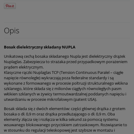
Opis
Bosak dielektryczny składany NUPLA
Unikatową cechą bosaka składanego Nupla jest dielektryczny drążek
Nuplaglas. Zabezpiecza to strażaka przed przypadkowym porażeniem
prądem elektrycznym.
Klasyczne rączki Nuplaglas TCP (Tension Continuous Paralel – ciągłe
napięcie równoległe) wykraczają poza federalne standardy i są
wykonane z formowanego w procesie poltruzji strukturalnego włókna
szklanego, które składa się z milionów ciągłych równoległych pasm
włókien szklanych w żywicy termoutwardzalnej poddanych napięciu i
utwardzaniu w procesie mikrofalowym (patent USA).
Bosak składa się z dwóch elementów: części głównej drążka z grotem
bosaka o dł. 0,9 m oraz drążka przedłużającego o dł. 0,9 m. Oba
elementy złącza się i rozłącza w kilka sekund za pomocą systemu
wsuwanego blokowanego przyciskiem zatrzaskowym. Rozwiązanie to
w stosunku do regulacji teleskopowej jest szybsze w montażu i