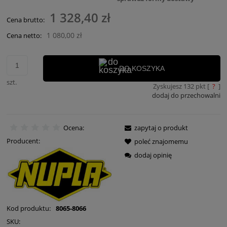
1 328,40 zł
Cena brutto:
1 080,00 zł
Cena netto:
DO KOSZYKA
szt.
Zyskujesz
132
pkt [
?
]
dodaj do przechowalni
Ocena:
zapytaj o produkt
Producent:
poleć znajomemu
dodaj opinię
Kod produktu:
8065-8066
SKU: