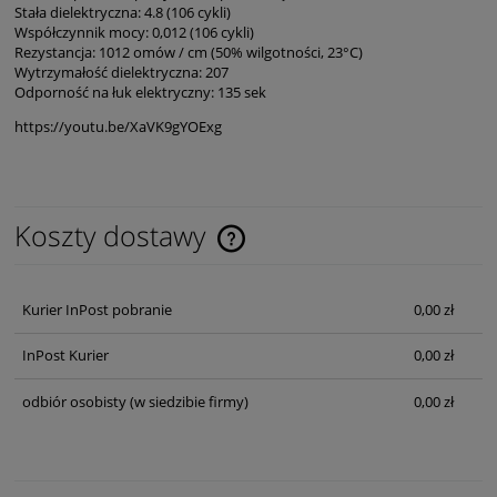
Stała dielektryczna: 4.8 (106 cykli)
Współczynnik mocy: 0,012 (106 cykli)
Rezystancja: 1012 omów / cm (50% wilgotności, 23°C)
Wytrzymałość dielektryczna: 207
Odporność na łuk elektryczny: 135 sek
https://youtu.be/XaVK9gYOExg
Koszty dostawy
Cena nie zawiera ewentualnych kosztów płatności
Kurier InPost pobranie
0,00 zł
InPost Kurier
0,00 zł
odbiór osobisty
(w siedzibie firmy)
0,00 zł