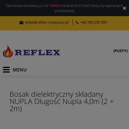
Darmowa dostawa już od
1000zł
na terenie Polski! (dotyczy wybranych
produktów)
sklep@reflex-nowysacz.pl
+48 789 205 305
(PUSTY)
Bosak dielektryczny składany
NUPLA Długość Nupla 4,0m (2 +
2m)