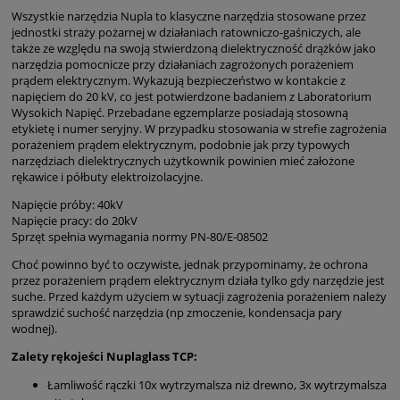
Wszystkie narzędzia Nupla to klasyczne narzędzia stosowane przez
jednostki straży pożarnej w działaniach ratowniczo-gaśniczych, ale
także ze względu na swoją stwierdzoną dielektryczność drążków jako
narzędzia pomocnicze przy działaniach zagrożonych porażeniem
prądem elektrycznym. Wykazują bezpieczeństwo w kontakcie z
napięciem do 20 kV, co jest potwierdzone badaniem z Laboratorium
Wysokich Napięć. Przebadane egzemplarze posiadają stosowną
etykietę i numer seryjny. W przypadku stosowania w strefie zagrożenia
porażeniem prądem elektrycznym, podobnie jak przy typowych
narzędziach dielektrycznych użytkownik powinien mieć założone
rękawice i półbuty elektroizolacyjne.
Napięcie próby: 40kV
Napięcie pracy: do 20kV
Sprzęt spełnia wymagania normy PN-80/E-08502
Choć powinno być to oczywiste, jednak przypominamy, że ochrona
przez porażeniem prądem elektrycznym działa tylko gdy narzędzie jest
suche. Przed każdym użyciem w sytuacji zagrożenia porażeniem należy
sprawdzić suchość narzędzia (np zmoczenie, kondensacja pary
wodnej).
Zalety rękojeści Nuplaglass TCP:
Łamliwość rączki 10x wytrzymalsza niż drewno, 3x wytrzymalsza