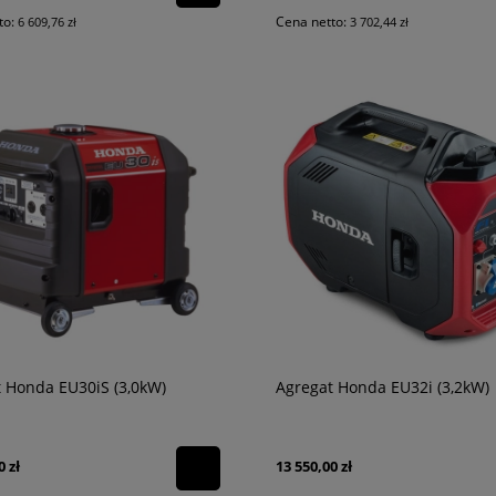
to:
Cena netto:
6 609,76 zł
3 702,44 zł
munduru galowego OSP
Chusteczki do czyszczenia i
dekontaminacji sprzętu
160,00 zł
130,08 zł
 Honda EU30iS (3,0kW)
Agregat Honda EU32i (3,2kW)
0 zł
13 550,00 zł