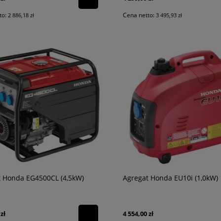
to:
Cena netto:
2 886,18 zł
3 495,93 zł
t Honda EG4500CL (4,5kW)
Agregat Honda EU10i (1,0kW)
zł
4 554,00 zł