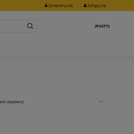
Zarejestruj się
Zaloguj się
(PUSTY)
nt: (wybierz)