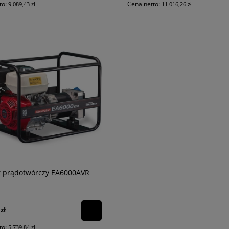
to:
Cena netto:
9 089,43 zł
11 016,26 zł
t prądotwórczy EA6000AVR
zł
to:
5 739,84 zł