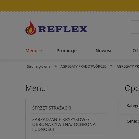
Menu
Promocje
Nowości
O f
»
»
Strona główna
AGREGATY PRĄDOTWÓRCZE
AGREGATY P
Menu
Opc
Kateg
SPRZĘT STRAŻACKI
ZARZĄDZANIE KRYZYSOWE/
Cena: 
OBRONA CYWILNA/ OCHRONA
LUDNOŚCI