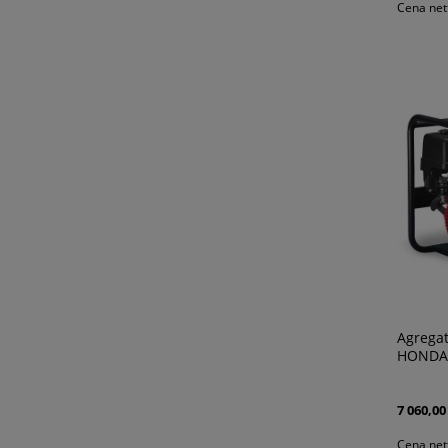
Cena net
Agrega
HONDA
7 060,00 
Cena net