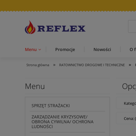
Menu
Promocje
Nowości
O f
»
»
Strona główna
RATOWNICTWO DROGOWE I TECHNICZNE
Menu
Opc
Kateg
SPRZĘT STRAŻACKI
ZARZĄDZANIE KRYZYSOWE/
Cena: 
OBRONA CYWILNA/ OCHRONA
LUDNOŚCI