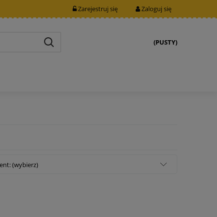
Zarejestruj się
Zaloguj się
(PUSTY)
nt: (wybierz)