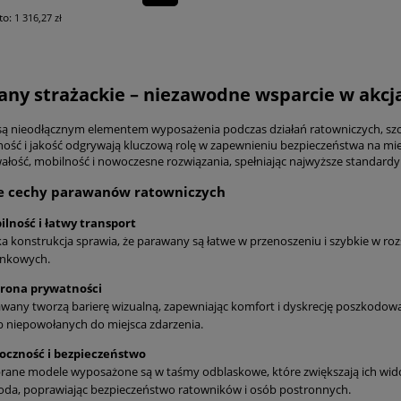
to:
1 316,27 zł
ny strażackie – niezawodne wsparcie w akc
ą nieodłącznym elementem wyposażenia podczas działań ratowniczych, szc
ność i jakość odgrywają kluczową rolę w zapewnieniu bezpieczeństwa na miej
wałość, mobilność i nowoczesne rozwiązania, spełniając najwyższe standard
e cechy parawanów ratowniczych
ilność i łatwy transport
a konstrukcja sprawia, że parawany są łatwe w przenoszeniu i szybkie w ro
unkowych.
rona prywatności
wany tworzą barierę wizualną, zapewniając komfort i dyskrecję poszkodow
 niepowołanych do miejsca zdarzenia.
oczność i bezpieczeństwo
asadkowa MAKROS DN 4084
Topór PAL – 8
ane modele wyposażone są w taśmy odblaskowe, które zwiększają ich widoc
da, poprawiając bezpieczeństwo ratowników i osób postronnych.