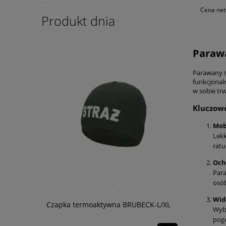
Cena net
Produkt dnia
Parawa
Parawany s
funkcjonal
w sobie tr
Kluczow
Mob
Lekk
rat
Och
Para
osób
Wid
Czapka termoaktywna BRUBECK-L/XL
Drabina n
Wybr
pogo