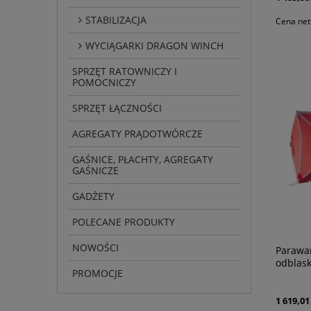
STABILIZACJA
Cena net
WYCIĄGARKI DRAGON WINCH
SPRZĘT RATOWNICZY I
POMOCNICZY
SPRZĘT ŁĄCZNOŚCI
AGREGATY PRĄDOTWÓRCZE
GAŚNICE, PŁACHTY, AGREGATY
GAŚNICZE
GADŻETY
POLECANE PRODUKTY
NOWOŚCI
Parawa
odblas
PROMOCJE
1 619,01 