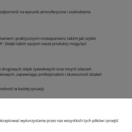
166,00 zł
340,00 zł
134,96 zł
276,42 zł
ą odporność na warunki atmosferyczne i uszkodzenia
niem i praktycznymi rozwiązaniami, takimi jak szybki
A”. Dzięki takim opcjom nasze produkty mogą być
w drogowych, klęsk żywiołowych oraz innych zdarzeń
kowych, zapewniając profesjonalizm i skuteczność działań
odność w każdej sytuacji.
O NAS
kceptować wykorzystanie przez nas wszystkich tych plików i przejść