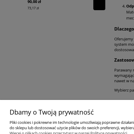
90,00 zł
1 814,25 zł
Odp
73,17 zł
1 475,00 zł
Mate
mech
Dlaczeg
Oferujemy 
system mon
dostosowan
Zastoso
Parawany r
wymagający
nawet w na
Wybierz pa
Dbamy o Twoją prywatność
POMOC
ZAKUPY
Pliki cookies i pokrewne im technologie umożliwiają poprawne działa
do sklepu lub dostosować użycie plików do swoich preferencji, wybiera
Więcej o plikach cookies przeczytasz w naszej Polityce prywatności.