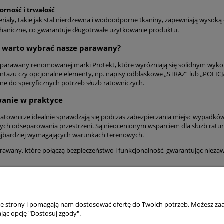
1 035,05 zł
orność i trwałość
841,50 zł
riały, takie jak stal nierdzewna i wodoodporne tkaniny, zapewniają wysok
aniczne, co gwarantuje długotrwałe użytkowanie produktu.
o warto wybrać nasze parawany?
parawany renomowanej marki Protekt, które wyróżniają się solidnym wykona
tażu czy opcjonalne elementy, np. napisy odblaskowe „STRAŻ” lub „POLICJ
e do specyficznych potrzeb służb ratowniczych.
wanie w praktyce
atownicze idealnie sprawdzają się podczas zabezpieczania miejsc wypadkó
ch odseparowania przestrzeni. Są nieocenionym wsparciem dla służb ratun
jbardziej wymagających warunkach terenowych.
rawany, które połączą bezpieczeństwo i funkcjonalność, gwarantując niezaw
MOJE KONTO
INFORMACJE
nie strony i pomagają nam dostosować ofertę do Twoich potrzeb. Możesz zaa
jąc opcję "Dostosuj zgody".