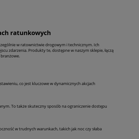
jach ratunkowych
zególnie w ratownictwie drogowym i technicznym. Ich
scu zdarzenia. Produkty te, dostępne w naszym sklepie, łączą
y branżowe.
zstawieniu, co jest kluczowe w dynamicznych akcjach
anym. To także skuteczny sposób na ograniczenie dostępu
Przegrody na węże pożarnicze
Zestaw kominiarski 
zność w trudnych warunkach, takich jak noc czy słaba