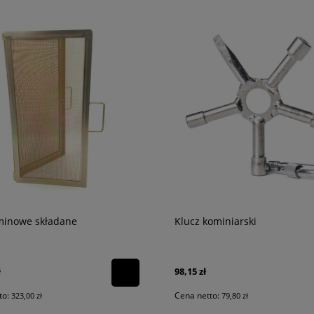
ominowe składane
Klucz kominiarski
ł
98,15 zł
to:
Cena netto:
323,00 zł
79,80 zł