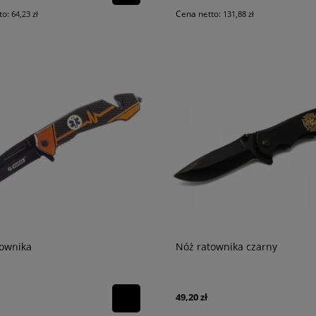
to:
Cena netto:
64,23 zł
131,88 zł
nalizacyjna Flagger LED
Czujnik tlenku węgla FireAngel FA33
townika
Nóż ratownika czarny
142,68 zł
116,00 zł
49,20 zł