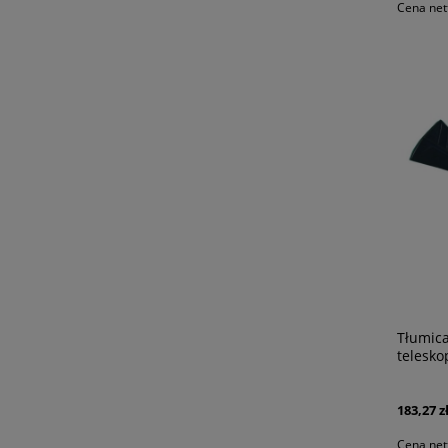
Cena net
Tłumic
telesk
183,27 z
Cena net