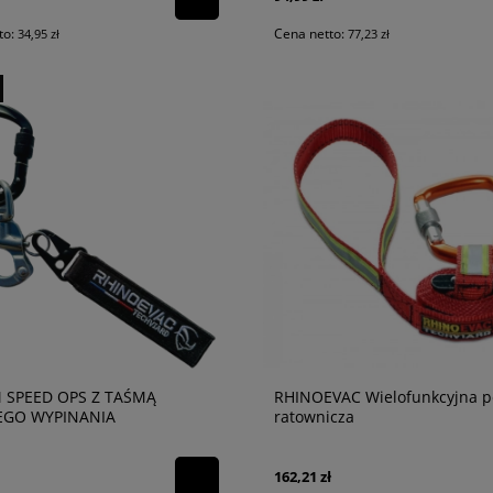
to:
Cena netto:
34,95 zł
77,23 zł
 SPEED OPS Z TAŚMĄ
RHINOEVAC Wielofunkcyjna p
EGO WYPINANIA
ratownicza
162,21 zł