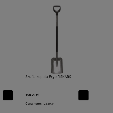
Szufla Łopata Ergo FISKARS
158,29 zł
Cena netto:
128,69 zł