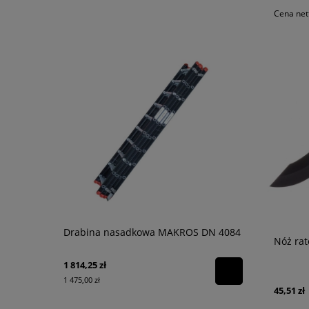
Cena net
Drabina nasadkowa MAKROS DN 4084
Latarka syg
Nóż ra
1 814,25 zł
99,00 zł
1 475,00 zł
80,49 zł
45,51 zł