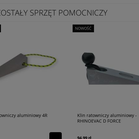
OSTAŁY SPRZĘT POMOCNICZY
NOWOŚĆ
towniczy aluminiowy 4R
Klin ratowniczy aluminiowy -
RHINOEVAC D FORCE
94,99 zł