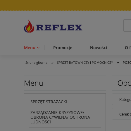
Menu
Promocje
Nowości
O f
»
»
Strona główna
SPRZĘT RATOWNICZY I POMOCNICZY
POZO
Menu
Opc
Kateg
SPRZĘT STRAŻACKI
ZARZĄDZANIE KRYZYSOWE/
Cena: 
OBRONA CYWILNA/ OCHRONA
LUDNOŚCI