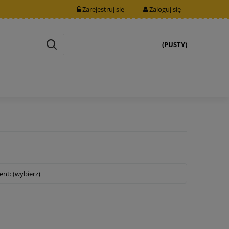
Zarejestruj się
Zaloguj się
(PUSTY)
nt: (wybierz)