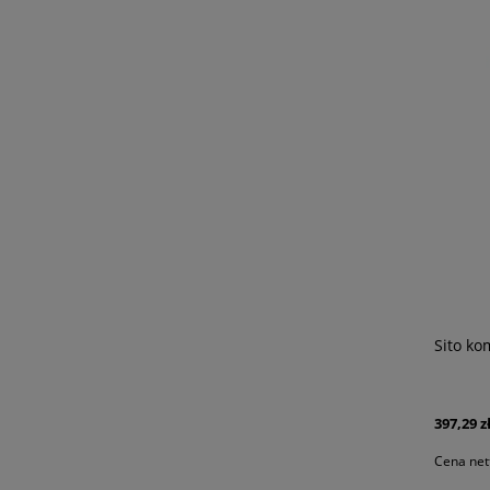
Sito k
397,29 z
Cena net