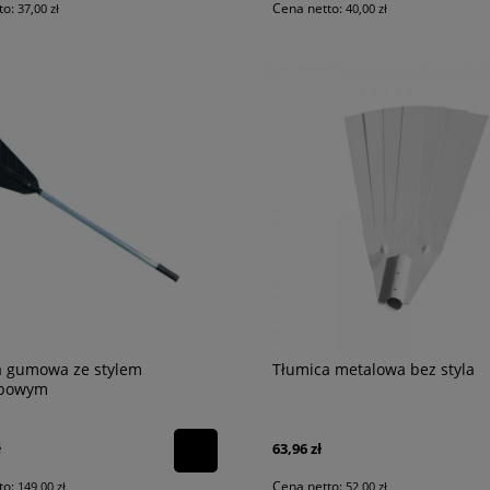
to:
Cena netto:
37,00 zł
40,00 zł
a gumowa ze stylem
Tłumica metalowa bez styla
opowym
ł
63,96 zł
to:
Cena netto:
149,00 zł
52,00 zł