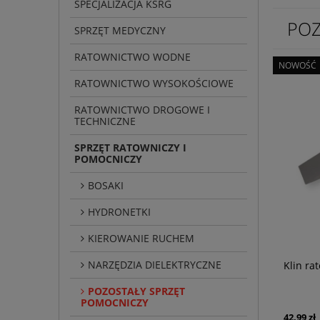
SPECJALIZACJA KSRG
POZ
SPRZĘT MEDYCZNY
RATOWNICTWO WODNE
NOWOŚĆ
RATOWNICTWO WYSOKOŚCIOWE
RATOWNICTWO DROGOWE I
TECHNICZNE
SPRZĘT RATOWNICZY I
POMOCNICZY
BOSAKI
HYDRONETKI
KIEROWANIE RUCHEM
NARZĘDZIA DIELEKTRYCZNE
Klin ra
POZOSTAŁY SPRZĘT
POMOCNICZY
42,99 zł