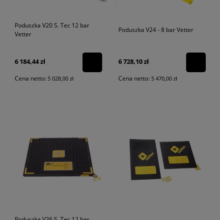
Poduszka V20 S. Tec 12 bar
Poduszka V24 - 8 bar Vetter
Vetter
6 184,44 zł
6 728,10 zł
Cena netto:
Cena netto:
5 028,00 zł
5 470,00 zł
Poduszka V26 S. Tec 12 bar