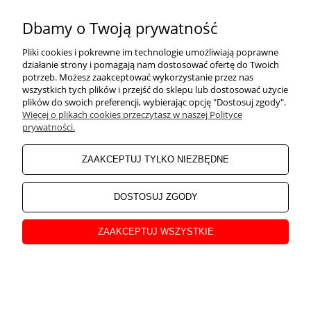
Poduszka V83 S. Tec 12 bar
Szpadel ostry Ergo FISKARS
Dbamy o Twoją prywatność
Vetter
Pliki cookies i pokrewne im technologie umożliwiają poprawne
działanie strony i pomagają nam dostosować ofertę do Twoich
21 593,88 zł
150,00 zł
potrzeb. Możesz zaakceptować wykorzystanie przez nas
wszystkich tych plików i przejść do sklepu lub dostosować użycie
Cena netto:
Cena netto:
17 556,00 zł
121,95 zł
plików do swoich preferencji, wybierając opcję "Dostosuj zgody".
Więcej o plikach cookies przeczytasz w naszej Polityce
prywatności.
ZAAKCEPTUJ TYLKO NIEZBĘDNE
DOSTOSUJ ZGODY
ZAAKCEPTUJ WSZYSTKIE
Szpadel prosty Ergo FISKARS
Szufla Łopata Ergo FISKARS