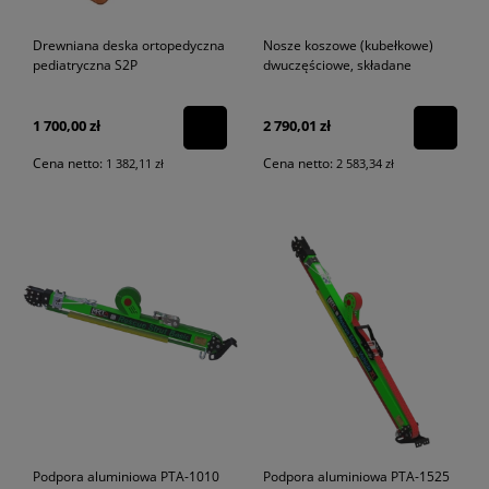
Drewniana deska ortopedyczna
Nosze koszowe (kubełkowe)
pediatryczna S2P
dwuczęściowe, składane
1 700,00 zł
2 790,01 zł
Cena netto:
Cena netto:
1 382,11 zł
2 583,34 zł
Podpora aluminiowa PTA-1010
Podpora aluminiowa PTA-1525