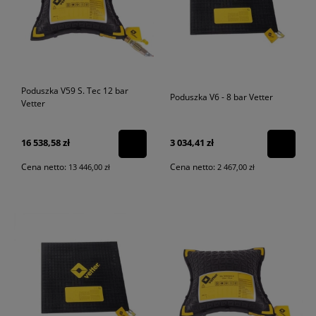
Poduszka V59 S. Tec 12 bar
Poduszka V6 - 8 bar Vetter
Vetter
16 538,58 zł
3 034,41 zł
Cena netto:
Cena netto:
13 446,00 zł
2 467,00 zł