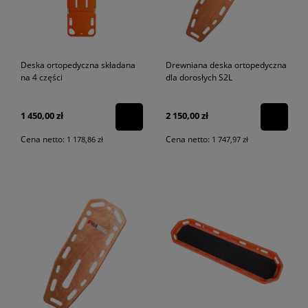
Deska ortopedyczna składana
Drewniana deska ortopedyczna
na 4 części
dla dorosłych S2L
1 450,00 zł
2 150,00 zł
Cena netto:
Cena netto:
1 178,86 zł
1 747,97 zł