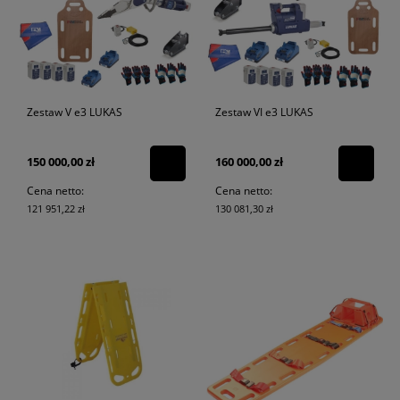
Zestaw V e3 LUKAS
Zestaw VI e3 LUKAS
150 000,00 zł
160 000,00 zł
Cena netto:
Cena netto:
121 951,22 zł
130 081,30 zł