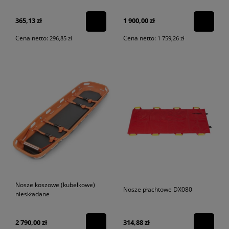
365,13 zł
1 900,00 zł
Cena netto:
Cena netto:
296,85 zł
1 759,26 zł
Nosze koszowe (kubełkowe)
Nosze płachtowe DX080
nieskładane
2 790,00 zł
314,88 zł