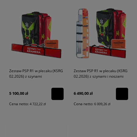
Zestaw PSP R1 w plecaku (KSRG
Zestaw PSP R1 w plecaku (KSRG
02.2026) z szynami
02.2026) z szynami i noszami
5 100,00 zł
6 490,00 zł
Cena netto:
Cena netto:
4 722,22 zł
6 009,26 zł