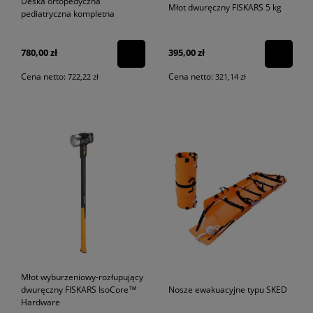
Deska ortopedyczna
Młot dwuręczny FISKARS 5 kg
pediatryczna kompletna
780,00 zł
395,00 zł
Cena netto:
Cena netto:
722,22 zł
321,14 zł
Młot wyburzeniowy-rozłupujący
dwuręczny FISKARS IsoCore™
Nosze ewakuacyjne typu SKED
Hardware