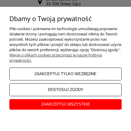
33-300 Nowy Sącz
Odwiedź nasz Facebook
Dbamy o Twoją prywatność
POMOC
Pliki cookies i pokrewne im technologie umożliwiają poprawne
działanie strony i pomagają nam dostosować ofertę do Twoich
potrzeb. Możesz zaakceptować wykorzystanie przez nas
wszystkich tych plików i przejść do sklepu lub dostosować użycie
ZAKUPY
plików do swoich preferencji, wybierając opcję "Dostosuj zgody".
Więcej o plikach cookies przeczytasz w naszej Polityce
prywatności.
MOJE KONTO
ZAAKCEPTUJ TYLKO NIEZBĘDNE
INFORMACJE
DOSTOSUJ ZGODY
ZAAKCEPTUJ WSZYSTKIE
O NAS
pokaż pełną wersję strony