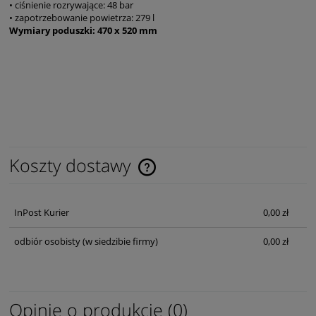
• ciśnienie rozrywające: 48 bar
• zapotrzebowanie powietrza: 279 l
Wymiary poduszki: 470 x 520 mm
Koszty dostawy
Cena nie zawiera ewentualnych kosztów płatności
InPost Kurier
0,00 zł
odbiór osobisty
(w siedzibie firmy)
0,00 zł
Opinie o produkcie (0)