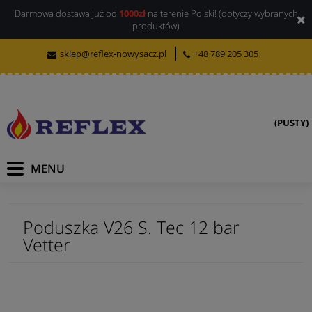
Darmowa dostawa już od
1000zł
na terenie Polski! (dotyczy wybranych
produktów)
sklep@reflex-nowysacz.pl
+48 789 205 305
(PUSTY)
Poduszka V26 S. Tec 12 bar
Vetter