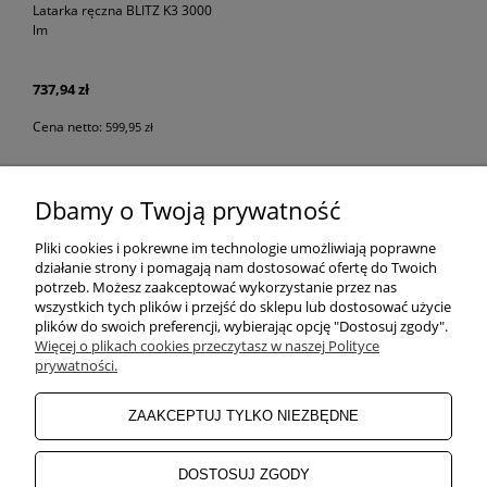
Latarka ręczna BLITZ K3 3000
lm
737,94 zł
Cena netto:
599,95 zł
Dbamy o Twoją prywatność
POMOC
Pliki cookies i pokrewne im technologie umożliwiają poprawne
działanie strony i pomagają nam dostosować ofertę do Twoich
potrzeb. Możesz zaakceptować wykorzystanie przez nas
wszystkich tych plików i przejść do sklepu lub dostosować użycie
ZAKUPY
plików do swoich preferencji, wybierając opcję "Dostosuj zgody".
Więcej o plikach cookies przeczytasz w naszej Polityce
prywatności.
MOJE KONTO
ZAAKCEPTUJ TYLKO NIEZBĘDNE
INFORMACJE
DOSTOSUJ ZGODY