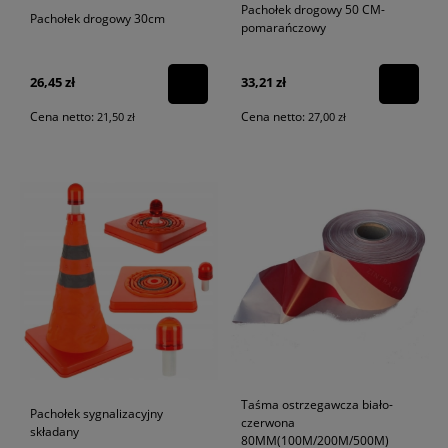
Pachołek drogowy 50 CM-
Pachołek drogowy 30cm
pomarańczowy
26,45 zł
33,21 zł
Cena netto:
Cena netto:
21,50 zł
27,00 zł
Taśma ostrzegawcza biało-
Pachołek sygnalizacyjny
czerwona
składany
80MM(100M/200M/500M)