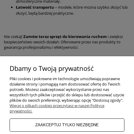
atmosferyczne materiały.
Łatwość transportu
– modele, które można szybko złożyć lub
złożyć, będą bardziej praktyczne.
Nie czekaj!
Zamów teraz sprzęt do kierowania ruchem
i zwiększ
bezpieczeństwo swoich działań. Oferowane przez nas produkty to
gwarancja profesjonalizmu i efektywności.
Dbamy o Twoją prywatność
POMOC
Pliki cookies i pokrewne im technologie umożliwiają poprawne
działanie strony i pomagają nam dostosować ofertę do Twoich
potrzeb. Możesz zaakceptować wykorzystanie przez nas
wszystkich tych plików i przejść do sklepu lub dostosować użycie
ZAKUPY
plików do swoich preferencji, wybierając opcję "Dostosuj zgody".
Więcej o plikach cookies przeczytasz w naszej Polityce
prywatności.
MOJE KONTO
ZAAKCEPTUJ TYLKO NIEZBĘDNE