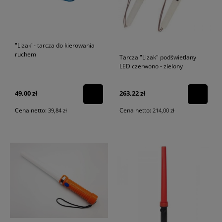
"Lizak"- tarcza do kierowania
ruchem
Tarcza "Lizak" podświetlany
LED czerwono - zielony
49,00 zł
263,22 zł
Cena netto:
Cena netto:
39,84 zł
214,00 zł