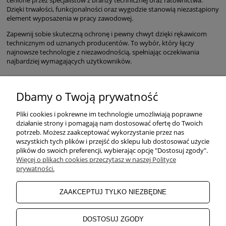
Dzięki trwałości, funkcjonalności oraz wygodzie stanowią niezastąpiony
element wyposażenia w pracy zawodowej.
Zapewnij sobie skuteczną ochronę i pewny chwyt dzięki rękawicom
technicznym od uznanych producentów. To wybór, który łączy
najnowsze technologie z niezawodnością, spełniając oczekiwania
najbardziej wymagających użytkowników.
Dbamy o Twoją prywatność
POMOC
Pliki cookies i pokrewne im technologie umożliwiają poprawne
działanie strony i pomagają nam dostosować ofertę do Twoich
potrzeb. Możesz zaakceptować wykorzystanie przez nas
wszystkich tych plików i przejść do sklepu lub dostosować użycie
ZAKUPY
plików do swoich preferencji, wybierając opcję "Dostosuj zgody".
Więcej o plikach cookies przeczytasz w naszej Polityce
prywatności.
MOJE KONTO
ZAAKCEPTUJ TYLKO NIEZBĘDNE
INFORMACJE
DOSTOSUJ ZGODY