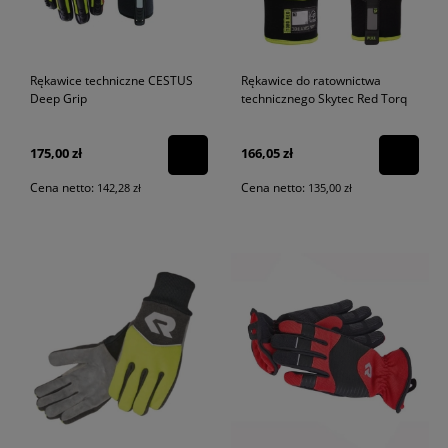
Rękawice techniczne CESTUS
Rękawice do ratownictwa
Deep Grip
technicznego Skytec Red Torq
175,00 zł
166,05 zł
Cena netto:
Cena netto:
142,28 zł
135,00 zł