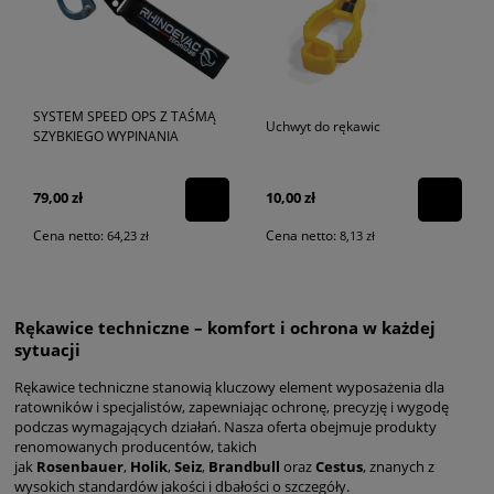
SYSTEM SPEED OPS Z TAŚMĄ
Uchwyt do rękawic
SZYBKIEGO WYPINANIA
79,00 zł
10,00 zł
Cena netto:
Cena netto:
64,23 zł
8,13 zł
Rękawice techniczne – komfort i ochrona w każdej
sytuacji
Rękawice techniczne stanowią kluczowy element wyposażenia dla
ratowników i specjalistów, zapewniając ochronę, precyzję i wygodę
podczas wymagających działań. Nasza oferta obejmuje produkty
renomowanych producentów, takich
jak
Rosenbauer
,
Holik
,
Seiz
,
Brandbull
oraz
Cestus
, znanych z
wysokich standardów jakości i dbałości o szczegóły.