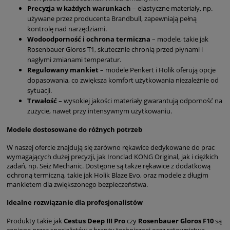
Precyzja w każdych warunkach
– elastyczne materiały, np.
używane przez producenta Brandbull, zapewniają pełną
kontrolę nad narzędziami.
Wodoodporność i ochrona termiczna
– modele, takie jak
Rosenbauer Gloros T1, skutecznie chronią przed płynami i
nagłymi zmianami temperatur.
Regulowany mankiet
– modele Penkert i Holik oferują opcje
dopasowania, co zwiększa komfort użytkowania niezależnie od
sytuacji.
Trwałość
– wysokiej jakości materiały gwarantują odporność na
zużycie, nawet przy intensywnym użytkowaniu.
Modele dostosowane do różnych potrzeb
W naszej ofercie znajdują się zarówno rękawice dedykowane do prac
wymagających dużej precyzji, jak Ironclad KONG Original, jak i ciężkich
zadań, np. Seiz Mechanic. Dostępne są także rękawice z dodatkową
ochroną termiczną, takie jak Holik Blaze Evo, oraz modele z długim
mankietem dla zwiększonego bezpieczeństwa.
Idealne rozwiązanie dla profesjonalistów
Produkty takie jak
Cestus Deep III Pro
czy
Rosenbauer Gloros F10
są
cenione przez specjalistów z branży technicznej oraz ratownictwa.