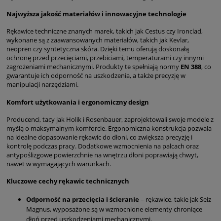
Najwyższa jakość materiałów i innowacyjne technologie
Rękawice techniczne znanych marek, takich jak Cestus czy Ironclad,
wykonane są z zaawansowanych materiałów, takich jak Kevlar,
neopren czy syntetyczna skóra. Dzięki temu oferują doskonałą
ochronę przed przecięciami, przebiciami, temperaturami czy innymi
zagrożeniami mechanicznymi. Produkty te spełniają normy
EN 388
, co
gwarantuje ich odporność na uszkodzenia, a także precyzję w
manipulacji narzędziami.
Komfort użytkowania i ergonomiczny design
Producenci, tacy jak Holik i Rosenbauer, zaprojektowali swoje modele z
myślą o maksymalnym komforcie. Ergonomiczna konstrukcja pozwala
na idealne dopasowanie rękawic do dłoni, co zwiększa precyzję i
kontrolę podczas pracy. Dodatkowe wzmocnienia na palcach oraz
antypoślizgowe powierzchnie na wnętrzu dłoni poprawiają chwyt,
nawet w wymagających warunkach.
Kluczowe cechy rękawic technicznych
Odporność na przecięcia i ścieranie
– rękawice, takie jak Seiz
Magnus, wyposażone są w wzmocnione elementy chroniące
dłoń przed uszkodzeniami mechanicznymi.