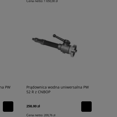
Cena netto:
1 650,00 zł
lna PW
Prądownica wodna uniwersalna PW
52 R z CNBOP
258,00 zł
Cena netto:
209,76 zł