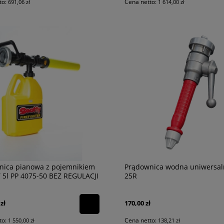
to:
Cena netto:
691,06 zł
1 614,00 zł
nica pianowa z pojemnikiem
Prądownica wodna uniwersa
 5l PP 4075-50 BEZ REGULACJI
25R
zł
170,00 zł
to:
Cena netto:
1 550,00 zł
138,21 zł