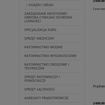
2 650,00 
KSIĄŻKI I DRUKI
Cena net
ZARZĄDZANIE KRYZYSOWE/
OBRONA CYWILNA/ OCHRONA
LUDNOŚCI
SPECJALIZACJA KSRG
SPRZĘT MEDYCZNY
RATOWNICTWO WODNE
RATOWNICTWO WYSOKOŚCIOWE
RATOWNICTWO DROGOWE I
TECHNICZNE
SPRZĘT RATOWNICZY I
POMOCNICZY
Prądown
SPRZĘT ŁĄCZNOŚCI
AGREGATY PRĄDOTWÓRCZE
2 609,00 