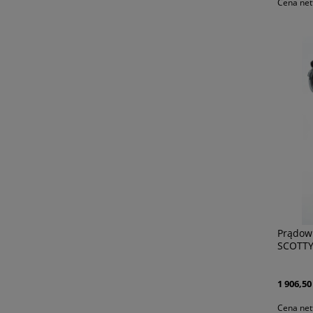
Cena net
Prądow
SCOTTY
1 906,50 
Cena net