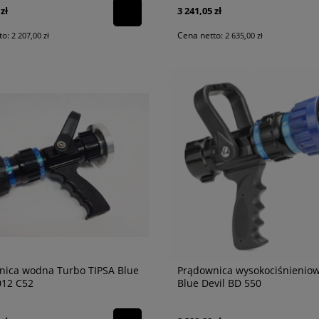
zł
3 241,05 zł
to:
Cena netto:
2 207,00 zł
2 635,00 zł
nica wodna Turbo TIPSA Blue
Prądownica wysokociśnieniow
012 C52
Blue Devil BD 550