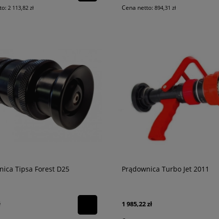
to:
Cena netto:
2 113,82 zł
894,31 zł
do czyszczenia i
Zestaw kominiarski nr 1
acji sprzętu
340,00 zł
276,42 zł
ica Tipsa Forest D25
Prądownica Turbo Jet 2011
ł
1 985,22 zł