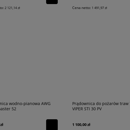
to:
Cena netto:
2 121,14 zł
1 491,97 zł
nica wodno-pianowa AWG
Prądownica do pożarów traw 
aster 52
VIPER STI 30 PV
zł
1 100,00 zł