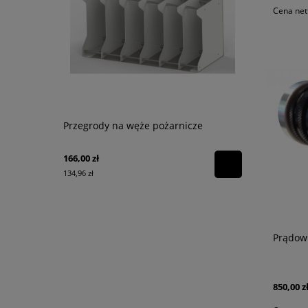
Cena net
Przegrody na węże pożarnicze
Chusteczki 
dekontamin
166,00 zł
160,00 zł
134,96 zł
130,08 zł
Prądown
850,00 z