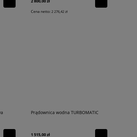
2 800,00 zł
Cena netto:
2 276,42 zł
wa
Prądownica wodna TURBOMATIC
1 515,00 zł