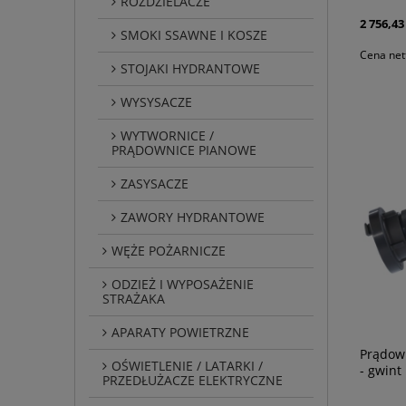
ROZDZIELACZE
2 756,43 
SMOKI SSAWNE I KOSZE
Cena net
STOJAKI HYDRANTOWE
WYSYSACZE
WYTWORNICE /
PRĄDOWNICE PIANOWE
ZASYSACZE
ZAWORY HYDRANTOWE
WĘŻE POŻARNICZE
ODZIEŻ I WYPOSAŻENIE
STRAŻAKA
APARATY POWIETRZNE
Prądow
OŚWIETLENIE / LATARKI /
- gwint
PRZEDŁUŻACZE ELEKTRYCZNE
natarci