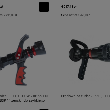
zł
4 017,18 zł
to:
Cena netto:
2 241,00 zł
3 266,00 zł
nica SELECT FLOW - RB 99 EN
Prądownica turbo - PRO JET I 
 BSP 1" żeński; do szybkiego
a