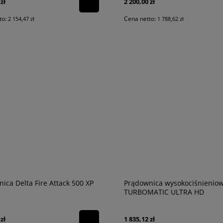
zł
2 200,00 zł
to:
Cena netto:
2 154,47 zł
1 788,62 zł
ica Delta Fire Attack 500 XP
Prądownica wysokociśnienio
TURBOMATIC ULTRA HD
zł
1 835,12 zł