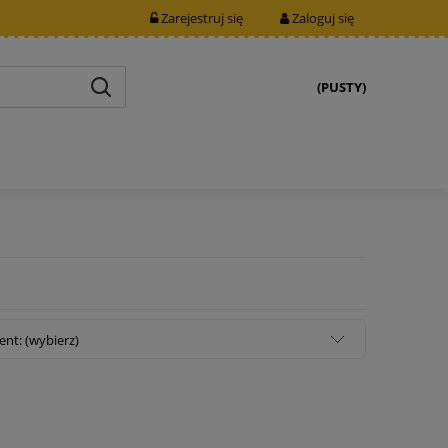
Zarejestruj się
Zaloguj się
(PUSTY)
nt: (wybierz)