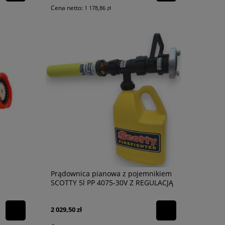
Cena netto:
1 178,86 zł
Półka na pachołki ostrzegawcze
Latarka do kierow
PSK-36RG PLUS
430,50 zł
99,00 zł
350,00 zł
80,49 zł
Prądownica pianowa z pojemnikiem
SCOTTY 5l PP 4075-30V Z REGULACJĄ
2 029,50 zł