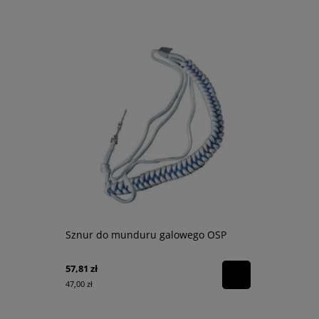
Sznur do munduru galowego OSP
Pompa zan
Poseidon T
57,81 zł
9 950,00 zł
47,00 zł
8 089,43 zł