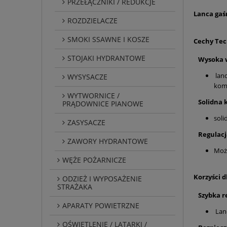
PRZEŁĄCZNIKI / REDUKCJE
Lanca gaś
ROZDZIELACZE
SMOKI SSAWNE I KOSZE
Cechy Tec
STOJAKI HYDRANTOWE
Wysoka 
lanc
WYSYSACZE
kom
WYTWORNICE /
Solidna 
PRĄDOWNICE PIANOWE
soli
ZASYSACZE
Regulacj
ZAWORY HYDRANTOWE
Możl
WĘŻE POŻARNICZE
Korzyści 
ODZIEŻ I WYPOSAŻENIE
STRAŻAKA
Szybka r
APARATY POWIETRZNE
Lanc
OŚWIETLENIE / LATARKI /