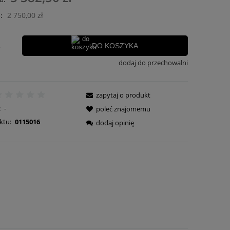
ości
2 750,00 zł
:
.
DO KOSZYKA
dodaj do przechowalni
zapytaj o produkt
:
-
poleć znajomemu
ktu:
0115016
dodaj opinię