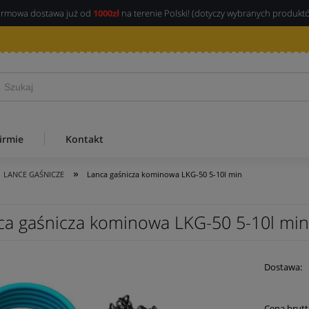
rmowa dostawa już od
1000zł
na terenie Polski! (dotyczy wybranych produkt
irmie
Kontakt
»
LANCE GAŚNICZE
Lanca gaśnicza kominowa LKG-50 5-10l min
ca gaśnicza kominowa LKG-50 5-10l min
Dostawa:
Cena 
Cena brutt