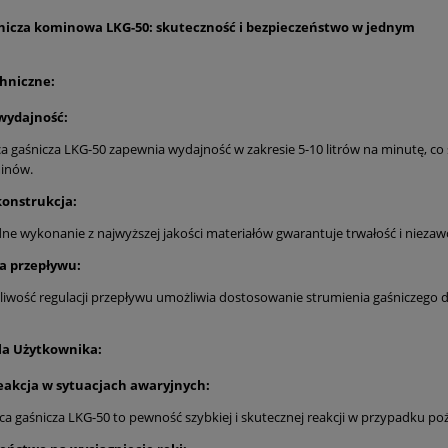
nicza kominowa LKG-50: skuteczność i bezpieczeństwo w jednym
hniczne:
wydajność:
a gaśnicza LKG-50 zapewnia wydajność w zakresie 5-10 litrów na minutę, co 
inów.
konstrukcja:
dne wykonanie z najwyższej jakości materiałów gwarantuje trwałość i nie
a przepływu:
iwość regulacji przepływu umożliwia dostosowanie strumienia gaśniczego d
dla Użytkownika:
eakcja w sytuacjach awaryjnych:
a gaśnicza LKG-50 to pewność szybkiej i skutecznej reakcji w przypadku po