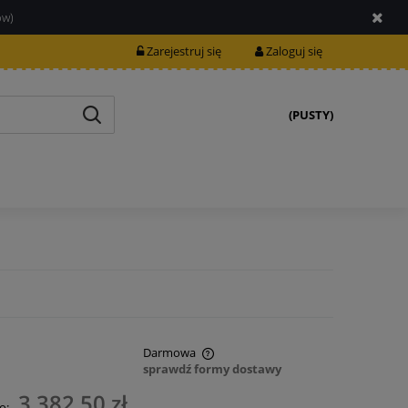
ów)
Zarejestruj się
Zaloguj się
(PUSTY)
Darmowa
sprawdź formy dostawy
nie zawiera ewentualnych kosztów
3 382,50 zł
o: