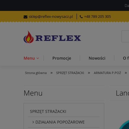
Da
sklep@reflex-nowysacz.pl
+48 789 205 305
Menu
Promocje
Nowości
O f
»
»
»
Strona główna
SPRZĘT STRAŻACKI
ARMATURA P.POŻ
Menu
Lan
SPRZĘT STRAŻACKI
DZIAŁANIA POPOŻAROWE