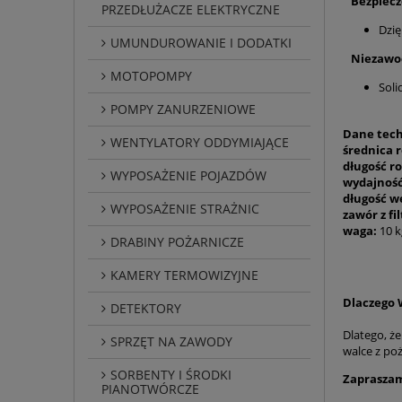
Bezpiecze
PRZEDŁUŻACZE ELEKTRYCZNE
Dzię
UMUNDUROWANIE I DODATKI
Niezawodn
MOTOPOMPY
Soli
POMPY ZANURZENIOWE
Dane tech
WENTYLATORY ODDYMIAJĄCE
średnica 
długość r
WYPOSAŻENIE POJAZDÓW
wydajność
długość w
WYPOSAŻENIE STRAŻNIC
zawór z fi
waga:
10 k
DRABINY POŻARNICZE
KAMERY TERMOWIZYJNE
Dlaczego 
DETEKTORY
Dlatego, ż
SPRZĘT NA ZAWODY
walce z po
SORBENTY I ŚRODKI
Zapraszam
PIANOTWÓRCZE