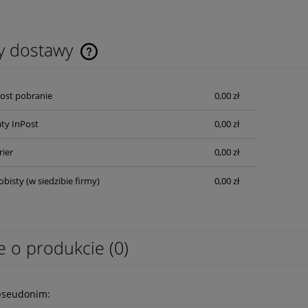
y dostawy
Cena nie zawiera ewentualnych kosztów
Post pobranie
0,00 zł
płatności
ty InPost
0,00 zł
rier
0,00 zł
obisty
(w siedzibie firmy)
0,00 zł
e o produkcie (0)
pseudonim: