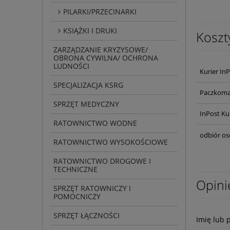
PILARKI/PRZECINARKI
KSIĄŻKI I DRUKI
Koszt
ZARZĄDZANIE KRYZYSOWE/
OBRONA CYWILNA/ OCHRONA
LUDNOŚCI
Kurier In
SPECJALIZACJA KSRG
Paczkoma
SPRZĘT MEDYCZNY
InPost Ku
RATOWNICTWO WODNE
odbiór os
RATOWNICTWO WYSOKOŚCIOWE
RATOWNICTWO DROGOWE I
TECHNICZNE
Opini
SPRZĘT RATOWNICZY I
POMOCNICZY
SPRZĘT ŁĄCZNOŚCI
Imię lub 