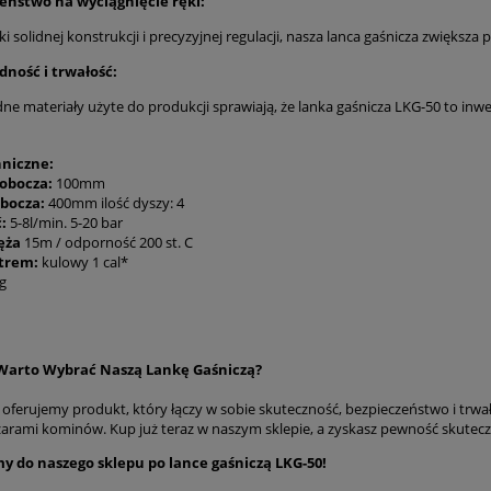
ństwo na wyciągnięcie ręki:
ki solidnej konstrukcji i precyzyjnej regulacji, nasza lanca gaśnicza zwięk
ość i trwałość:
dne materiały użyte do produkcji sprawiają, że lanka gaśnicza LKG-50 to inwe
niczne:
robocza:
100mm
obocza:
400mm ilość dyszy: 4
:
5-8l/min. 5-20 bar
ęża
15m / odporność 200 st. C
ltrem:
kulowy 1 cal*
g
Warto Wybrać Naszą Lankę Gaśniczą?
e oferujemy produkt, który łączy w sobie skuteczność, bezpieczeństwo i trwa
żarami kominów. Kup już teraz w naszym sklepie, a zyskasz pewność skutecz
y do naszego sklepu po lance gaśniczą LKG-50!