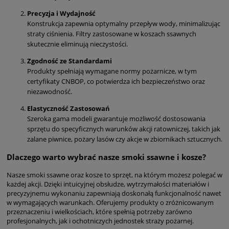
Precyzja i Wydajność
Konstrukcja zapewnia optymalny przepływ wody, minimalizując
straty ciśnienia. Filtry zastosowane w koszach ssawnych
skutecznie eliminują nieczystości.
Zgodność ze Standardami
Produkty spełniają wymagane normy pożarnicze, w tym
certyfikaty CNBOP, co potwierdza ich bezpieczeństwo oraz
niezawodność.
Elastyczność Zastosowań
Szeroka gama modeli gwarantuje możliwość dostosowania
sprzętu do specyficznych warunków akcji ratowniczej, takich jak
zalane piwnice, pożary lasów czy akcje w zbiornikach sztucznych.
Dlaczego warto wybrać nasze smoki ssawne i kosze?
Nasze smoki ssawne oraz kosze to sprzęt, na którym możesz polegać w
każdej akcji. Dzięki intuicyjnej obsłudze, wytrzymałości materiałów i
precyzyjnemu wykonaniu zapewniają doskonałą funkcjonalność nawet
w wymagających warunkach. Oferujemy produkty o zróżnicowanym
przeznaczeniu i wielkościach, które spełnią potrzeby zarówno
profesjonalnych, jak i ochotniczych jednostek straży pożarnej.