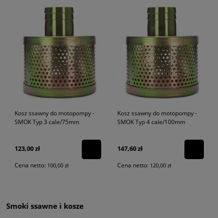
Kosz ssawny do motopompy -
Kosz ssawny do motopompy -
SMOK Typ 3 cale/75mm
SMOK Typ 4 cale/100mm
123,00 zł
147,60 zł
Cena netto:
Cena netto:
100,00 zł
120,00 zł
Smoki ssawne i kosze