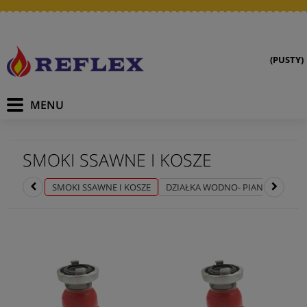
(PUSTY)
SMOKI SSAWNE I KOSZE
SMOKI SSAWNE I KOSZE
DZIAŁKA WODNO- PIANOWE
K