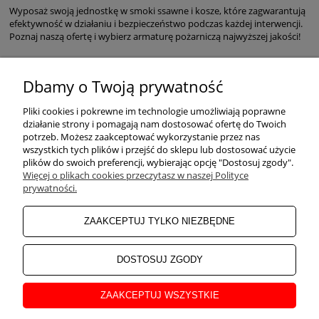
Wyposaż swoją jednostkę w smoki ssawne i kosze, które zagwarantują
efektywność w działaniu i bezpieczeństwo podczas każdej interwencji.
Poznaj naszą ofertę i wybierz armaturę pożarniczą najwyższej jakości!
Dbamy o Twoją prywatność
POMOC
Pliki cookies i pokrewne im technologie umożliwiają poprawne
działanie strony i pomagają nam dostosować ofertę do Twoich
potrzeb. Możesz zaakceptować wykorzystanie przez nas
wszystkich tych plików i przejść do sklepu lub dostosować użycie
ZAKUPY
plików do swoich preferencji, wybierając opcję "Dostosuj zgody".
Więcej o plikach cookies przeczytasz w naszej Polityce
prywatności.
MOJE KONTO
ZAAKCEPTUJ TYLKO NIEZBĘDNE
INFORMACJE
DOSTOSUJ ZGODY
ZAAKCEPTUJ WSZYSTKIE
O NAS