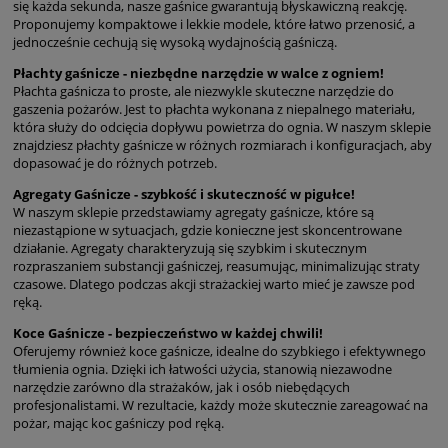
się każda sekunda, nasze gaśnice gwarantują błyskawiczną reakcję.
Proponujemy kompaktowe i lekkie modele, które łatwo przenosić, a
jednocześnie cechują się wysoką wydajnością gaśniczą.
Płachty gaśnicze - niezbędne narzędzie w walce z ogniem!
Płachta gaśnicza to proste, ale niezwykle skuteczne narzędzie do
gaszenia pożarów. Jest to płachta wykonana z niepalnego materiału,
która służy do odcięcia dopływu powietrza do ognia. W naszym sklepie
znajdziesz płachty gaśnicze w różnych rozmiarach i konfiguracjach, aby
dopasować je do różnych potrzeb.
Agregaty Gaśnicze - szybkość i skuteczność w pigułce!
W naszym sklepie przedstawiamy agregaty gaśnicze, które są
niezastąpione w sytuacjach, gdzie konieczne jest skoncentrowane
działanie. Agregaty charakteryzują się szybkim i skutecznym
rozpraszaniem substancji gaśniczej, reasumując, minimalizując straty
czasowe. Dlatego podczas akcji strażackiej warto mieć je zawsze pod
ręką.
Koce Gaśnicze - bezpieczeństwo w każdej chwili!
Oferujemy również koce gaśnicze, idealne do szybkiego i efektywnego
tłumienia ognia. Dzięki ich łatwości użycia, stanowią niezawodne
narzędzie zarówno dla strażaków, jak i osób niebędących
profesjonalistami. W rezultacie, każdy może skutecznie zareagować na
pożar, mając koc gaśniczy pod ręką.