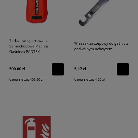
Torba transportowa na
Wieszak zaczepowy do gaśnic z
Samochodową Płachtę
podwójnym uchwytem
Gaśniczą PADTEX
500,00 zł
5,17 zł
Cena netto:
Cena netto:
406,50 zł
4,20 zł