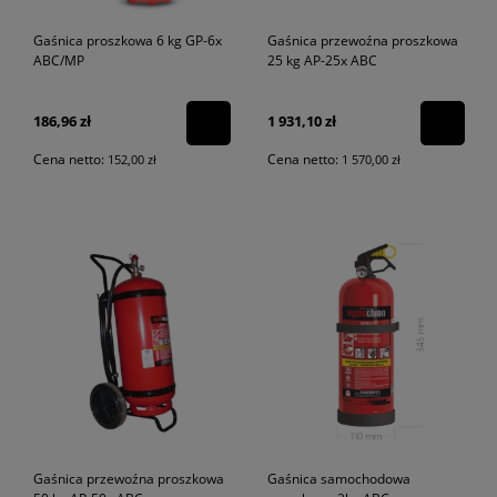
Gaśnica proszkowa 6 kg GP-6x
Gaśnica przewoźna proszkowa
ABC/MP
25 kg AP-25x ABC
186,96 zł
1 931,10 zł
Cena netto:
Cena netto:
152,00 zł
1 570,00 zł
Gaśnica przewoźna proszkowa
Gaśnica samochodowa