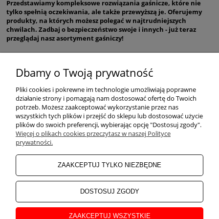
Przedstawiamy kompleksowe rozwiązania gaśnicze, które nie
tylko spełnią oczekiwania, ale także przewyższą je. Oferujemy
produkty, na których możesz polegać w najtrudniejszych
chwilach. Zadbaj o bezpieczeństwo swoje i innych - już teraz
przeglądaj nasz asortyment gaśniczy!
Dbamy o Twoją prywatność
POMOC
Pliki cookies i pokrewne im technologie umożliwiają poprawne
działanie strony i pomagają nam dostosować ofertę do Twoich
potrzeb. Możesz zaakceptować wykorzystanie przez nas
wszystkich tych plików i przejść do sklepu lub dostosować użycie
ZAKUPY
plików do swoich preferencji, wybierając opcję "Dostosuj zgody".
Więcej o plikach cookies przeczytasz w naszej Polityce
prywatności.
MOJE KONTO
ZAAKCEPTUJ TYLKO NIEZBĘDNE
INFORMACJE
DOSTOSUJ ZGODY
ZAAKCEPTUJ WSZYSTKIE