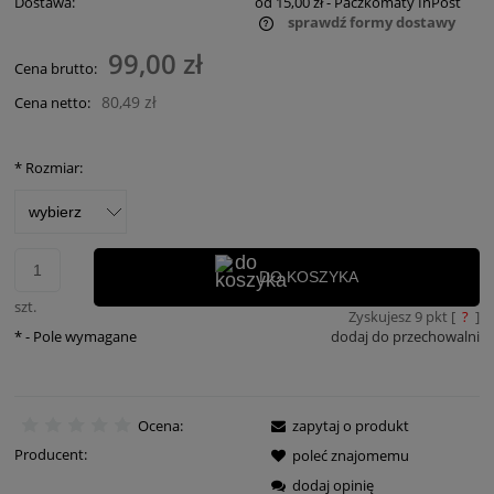
Dostawa:
od 15,00 zł
- Paczkomaty InPost
sprawdź formy dostawy
Cena nie zawiera ewentualnych kosztów płatności
99,00 zł
Cena brutto:
80,49 zł
Cena netto:
*
Rozmiar:
DO KOSZYKA
szt.
Zyskujesz
9
pkt [
?
]
*
- Pole wymagane
dodaj do przechowalni
Ocena:
zapytaj o produkt
Producent:
poleć znajomemu
dodaj opinię