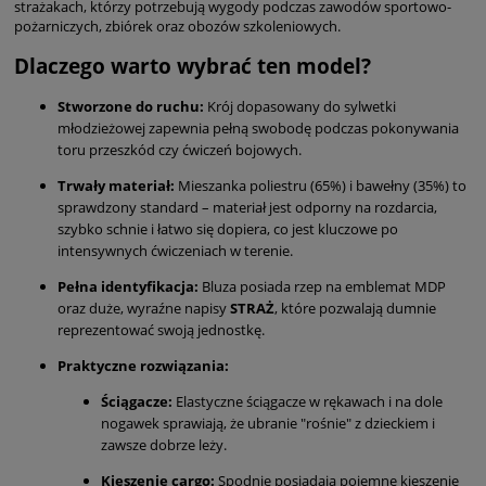
strażakach, którzy potrzebują wygody podczas zawodów sportowo-
pożarniczych, zbiórek oraz obozów szkoleniowych.
Dlaczego warto wybrać ten model?
Stworzone do ruchu:
Krój dopasowany do sylwetki
młodzieżowej zapewnia pełną swobodę podczas pokonywania
toru przeszkód czy ćwiczeń bojowych.
Trwały materiał:
Mieszanka poliestru (65%) i bawełny (35%) to
sprawdzony standard – materiał jest odporny na rozdarcia,
szybko schnie i łatwo się dopiera, co jest kluczowe po
intensywnych ćwiczeniach w terenie.
Pełna identyfikacja:
Bluza posiada rzep na emblemat MDP
oraz duże, wyraźne napisy
STRAŻ
, które pozwalają dumnie
reprezentować swoją jednostkę.
Praktyczne rozwiązania:
Ściągacze:
Elastyczne ściągacze w rękawach i na dole
nogawek sprawiają, że ubranie "rośnie" z dzieckiem i
zawsze dobrze leży.
Kieszenie cargo:
Spodnie posiadają pojemne kieszenie