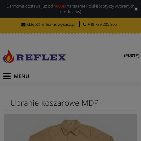
Darmowa dostawa już od
1000zł
na terenie Polski! (dotyczy wybranych
produktów)
sklep@reflex-nowysacz.pl
+48 789 205 305
(PUSTY)
Ubranie koszarowe MDP