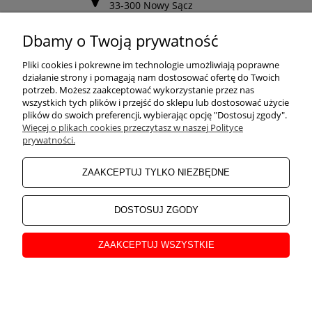
33-300 Nowy Sącz
Odwiedź nasz Facebook
Dbamy o Twoją prywatność
POMOC
Pliki cookies i pokrewne im technologie umożliwiają poprawne
działanie strony i pomagają nam dostosować ofertę do Twoich
potrzeb. Możesz zaakceptować wykorzystanie przez nas
wszystkich tych plików i przejść do sklepu lub dostosować użycie
ZAKUPY
plików do swoich preferencji, wybierając opcję "Dostosuj zgody".
Więcej o plikach cookies przeczytasz w naszej Polityce
prywatności.
MOJE KONTO
ZAAKCEPTUJ TYLKO NIEZBĘDNE
INFORMACJE
DOSTOSUJ ZGODY
ZAAKCEPTUJ WSZYSTKIE
O NAS
pokaż pełną wersję strony