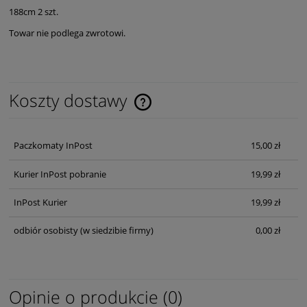
188cm 2 szt.
Towar nie podlega zwrotowi.
Koszty dostawy
Cena nie zawiera ewentualnych kosztów płatności
Paczkomaty InPost
15,00 zł
Kurier InPost pobranie
19,99 zł
InPost Kurier
19,99 zł
odbiór osobisty
(w siedzibie firmy)
0,00 zł
Opinie o produkcie (0)