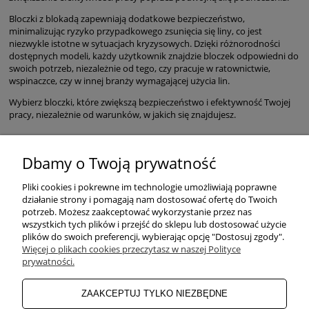
Bloczki z blokadą zapewniają dodatkowe bezpieczeństwo,
minimalizując ryzyko przypadkowego zsunięcia się liny, co jest
niezwykle istotne w sytuacjach kryzysowych. Dzięki różnorodności
dostępnych modeli, każdy użytkownik znajdzie bloczek odpowiedni do
swoich potrzeb, niezależnie od tego, czy pracuje w ratownictwie,
wspinaczce, czy w innej branży wymagającej użycia lin.
Wybierz bloczki, które zwiększą bezpieczeństwo i efektywność Twojej
pracy, niezależnie od warunków, w jakich się znajdujesz.
Dbamy o Twoją prywatność
POMOC
Pliki cookies i pokrewne im technologie umożliwiają poprawne
działanie strony i pomagają nam dostosować ofertę do Twoich
potrzeb. Możesz zaakceptować wykorzystanie przez nas
wszystkich tych plików i przejść do sklepu lub dostosować użycie
ZAKUPY
plików do swoich preferencji, wybierając opcję "Dostosuj zgody".
Więcej o plikach cookies przeczytasz w naszej Polityce
prywatności.
MOJE KONTO
ZAAKCEPTUJ TYLKO NIEZBĘDNE