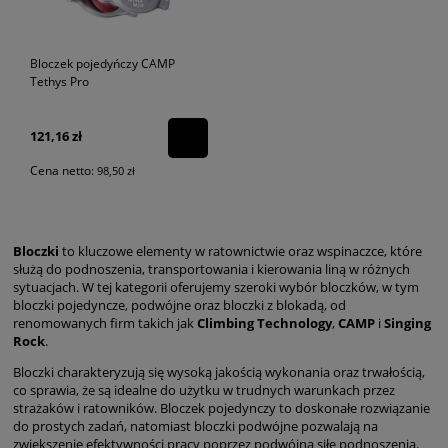
Bloczek pojedyńczy CAMP
Tethys Pro
121,16 zł
Cena netto:
98,50 zł
Bloczki
to kluczowe elementy w ratownictwie oraz wspinaczce, które
służą do podnoszenia, transportowania i kierowania liną w różnych
sytuacjach. W tej kategorii oferujemy szeroki wybór bloczków, w tym
bloczki pojedyncze, podwójne oraz bloczki z blokadą, od
renomowanych firm takich jak
Climbing Technology
,
CAMP
i
Singing
Rock
.
Bloczki charakteryzują się wysoką jakością wykonania oraz trwałością,
co sprawia, że są idealne do użytku w trudnych warunkach przez
strażaków i ratowników. Bloczek pojedynczy to doskonałe rozwiązanie
do prostych zadań, natomiast bloczki podwójne pozwalają na
zwiększenie efektywności pracy poprzez podwójną siłę podnoszenia.