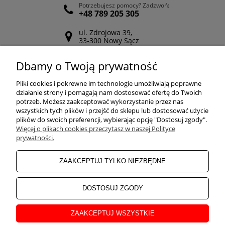
Potrzebujesz pomocy? Zadzwoń:
+48 789 205 305
ul. Zdrojowa 39,
33-300 Nowy Sącz
Odwiedź nasz Facebook
Dbamy o Twoją prywatność
POMOC
Pliki cookies i pokrewne im technologie umożliwiają poprawne
działanie strony i pomagają nam dostosować ofertę do Twoich
potrzeb. Możesz zaakceptować wykorzystanie przez nas
wszystkich tych plików i przejść do sklepu lub dostosować użycie
ZAKUPY
plików do swoich preferencji, wybierając opcję "Dostosuj zgody".
Więcej o plikach cookies przeczytasz w naszej Polityce
prywatności.
MOJE KONTO
ZAAKCEPTUJ TYLKO NIEZBĘDNE
INFORMACJE
DOSTOSUJ ZGODY
ZAAKCEPTUJ WSZYSTKIE
O NAS