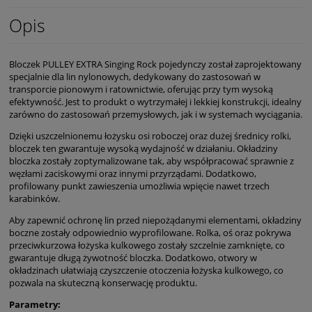
Opis
Bloczek PULLEY EXTRA Singing Rock pojedynczy został zaprojektowany
specjalnie dla lin nylonowych, dedykowany do zastosowań w
transporcie pionowym i ratownictwie, oferując przy tym wysoką
efektywność. Jest to produkt o wytrzymałej i lekkiej konstrukcji, idealny
zarówno do zastosowań przemysłowych, jak i w systemach wyciągania.
Dzięki uszczelnionemu łożysku osi roboczej oraz dużej średnicy rolki,
bloczek ten gwarantuje wysoką wydajność w działaniu. Okładziny
bloczka zostały zoptymalizowane tak, aby współpracować sprawnie z
węzłami zaciskowymi oraz innymi przyrządami. Dodatkowo,
profilowany punkt zawieszenia umożliwia wpięcie nawet trzech
karabinków.
Aby zapewnić ochronę lin przed niepożądanymi elementami, okładziny
boczne zostały odpowiednio wyprofilowane. Rolka, oś oraz pokrywa
przeciwkurzowa łożyska kulkowego zostały szczelnie zamknięte, co
gwarantuje długą żywotność bloczka. Dodatkowo, otwory w
okładzinach ułatwiają czyszczenie otoczenia łożyska kulkowego, co
pozwala na skuteczną konserwację produktu.
Parametry: