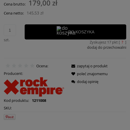
179,00 zł
Cena brutto:
145,53 zł
Cena netto:
DO KOSZYKA
szt.
Zyskujesz
17
pkt [
?
]
dodaj do przechowalni
Ocena:
zapytaj o produkt
Producent:
poleć znajomemu
dodaj opinię
Kod produktu:
1211008
SKU: