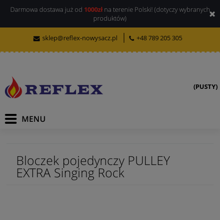
Darmowa dostawa już od
1000zł
na terenie Polski! (dotyczy wybranych
produktów)
sklep@reflex-nowysacz.pl
+48 789 205 305
(PUSTY)
Bloczek pojedynczy PULLEY
EXTRA Singing Rock