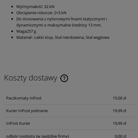
Wytrzymałość: 32 kN
Obciążenie robocze: 2×3 kN
Do stosowania z nylonowymi linami statycznymi i
dynamicznymi o maksymalne średnicy 13 mm.
Waga257 g
Materiał : Lekki stop, Stal nierdzewna, Stal węglowa
Koszty dostawy
Cena nie zawiera ewentualnych kosztów płatności
Paczkomaty InPost
15,00 zł
Kurier InPost pobranie
19,99 zł
InPost Kurier
19,99 zł
odbiór osobisty
(w siedzibie firmy)
0,00 zł