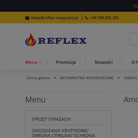
Da
sklep@reflex-nowysacz.pl
+48 789 205 305
Menu
Promocje
Nowości
O f
»
»
Strona główna
RATOWNICTWO WYSOKOŚCIOWE
TAŚMY/L
Menu
Amo
SPRZĘT STRAŻACKI
ZARZĄDZANIE KRYZYSOWE/
OBRONA CYWILNA/ OCHRONA