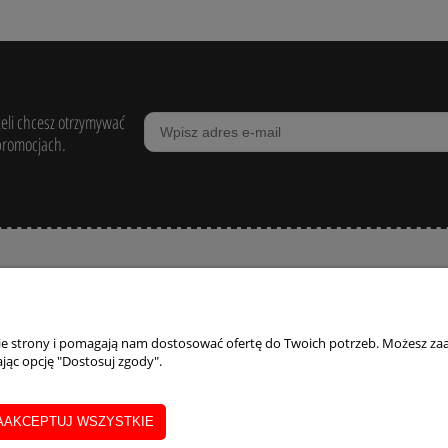
żeli chcesz otrzymywać
promocjach.
POMOC
ZAKUPY
MOJE KONTO
egulaminy
Zasady zwrotów i
Twoje zamówienia
nie strony i pomagają nam dostosować ofertę do Twoich potrzeb. Możesz zaa
jąc opcję "Dostosuj zgody".
reklamacji
egulamin Konkursu
Ustawienia konta
Formularz reklamacji
Przechowalnia
Formularz wymiany
AAKCEPTUJ WSZYSTKIE
towaru