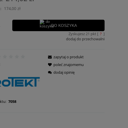
płatności
174,00 zł
:
.
DO KOSZYKA
Zyskujesz
21
pkt [
?
]
dodaj do przechowalni
zapytaj o produkt
:
poleć znajomemu
dodaj opinię
ktu:
7058