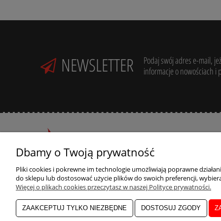
NEWSLETTER
Podaj swój adres e-mail, je
informacje o nowościach i 
Dbamy o Twoją prywatność
R
Potrzebujesz pomocy? Zadzwoń:
Pliki cookies i pokrewne im technologie umożliwiają poprawne działa
+48 789 205 305
do sklepu lub dostosować użycie plików do swoich preferencji, wybiera
R
Więcej o plikach cookies przeczytasz w naszej Polityce prywatności.
ul. Zdrojowa 39,
33-300 Nowy Sącz
ZAAKCEPTUJ TYLKO NIEZBĘDNE
DOSTOSUJ ZGODY
Z