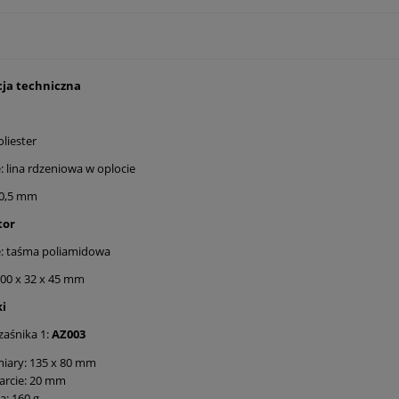
cja techniczna
oliester
 lina rdzeniowa w oplocie
10,5 mm
tor
: taśma poliamidowa
00 x 32 x 45 mm
ki
zaśnika 1:
AZ003
iary: 135 x 80 mm
arcie: 20 mm
: 160 g