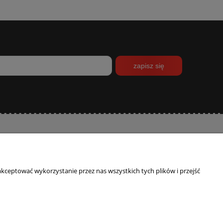
zapisz się
INFORMACJE
O NAS
Polityka prywatności
Kontakt
kceptować wykorzystanie przez nas wszystkich tych plików i przejść
Program lojalnościowy
Blog
O firmie