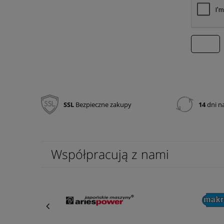
wyślij
SSL
Bezpieczne zakupy
14
dni n
Współpracują z nami