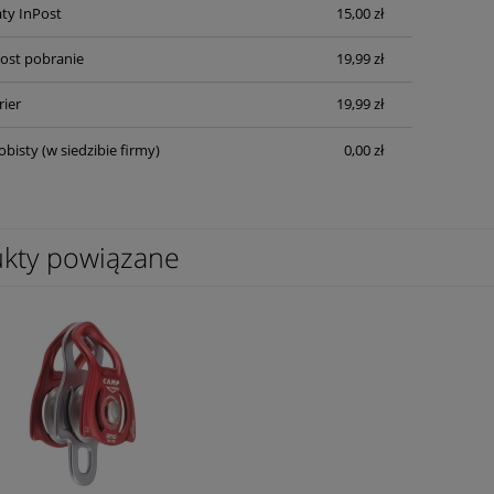
ty InPost
15,00 zł
płatności
Post pobranie
19,99 zł
rier
19,99 zł
obisty
(w siedzibie firmy)
0,00 zł
kty powiązane