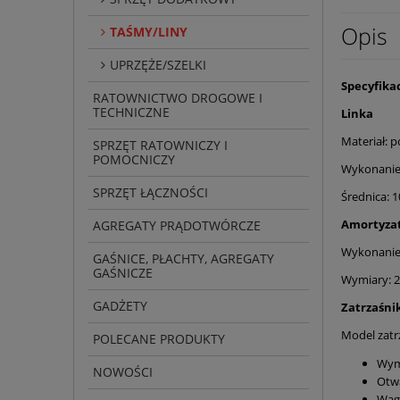
Opis
TAŚMY/LINY
UPRZĘŻE/SZELKI
Specyfika
RATOWNICTWO DROGOWE I
TECHNICZNE
Linka
Materiał: p
SPRZĘT RATOWNICZY I
POMOCNICZY
Wykonanie:
SPRZĘT ŁĄCZNOŚCI
Średnica: 
Amortyza
AGREGATY PRĄDOTWÓRCZE
Wykonanie
GAŚNICE, PŁACHTY, AGREGATY
GAŚNICZE
Wymiary: 2
GADŻETY
Zatrzaśni
Model zatr
POLECANE PRODUKTY
Wym
NOWOŚCI
Otw
Waga