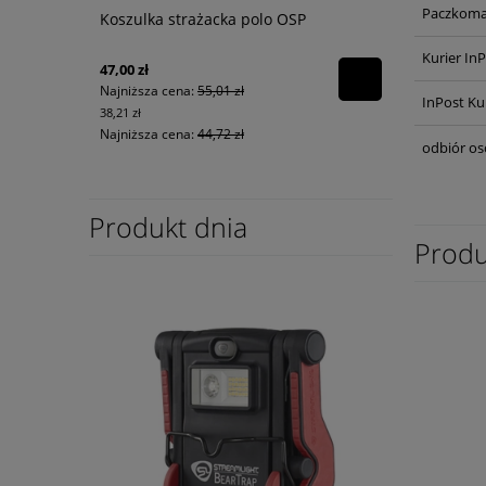
Paczkoma
Koszulka strażacka polo OSP
Kurier In
47,00 zł
Najniższa cena:
55,01 zł
InPost Ku
38,21 zł
Najniższa cena:
44,72 zł
odbiór os
Produkt dnia
Produ