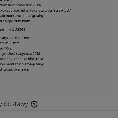
zymałość statyczna: 20 kN
blokady: nakrętka blokująca typu "screw lock"
ób montażu: nierozłączalny
trukcja: aluminium
zaśnika 2:
AZ023
iary: 240 x 108 mm
arcie: 56 mm
: 475 g
zymałość statyczna: 20 kN
blokady: zapadka blokująca
ób montażu: nierozłączalny
trukcja: aluminium
y dostawy
Cena nie zawiera ewentualnych kosztów