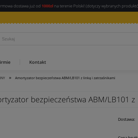
rmowa dostawa już od
1000zł
na terenie Polski! (dotyczy wybranych produkt
irmie
Kontakt
»
INY
Amortyzator bezpieczeństwa ABM/LB101 z linką i zatrzaśnikami
rtyzator bezpieczeństwa ABM/LB101 z li
Dostawa:
Cena brutt