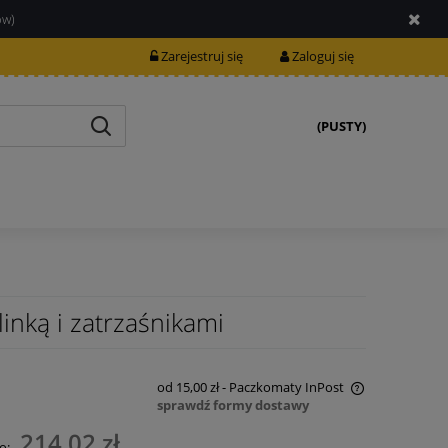
ów)
Zarejestruj się
Zaloguj się
(PUSTY)
nką i zatrzaśnikami
od 15,00 zł
- Paczkomaty InPost
sprawdź formy dostawy
Cena nie zawiera ewentualnych kosztów
214,02 zł
o: