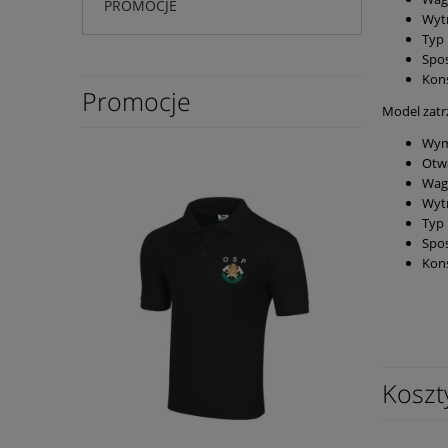
PROMOCJE
Wytr
Typ 
Spos
Kons
Promocje
Model zatr
Wym
Otw
Waga
Wytr
Typ 
Spos
Kons
Koszt