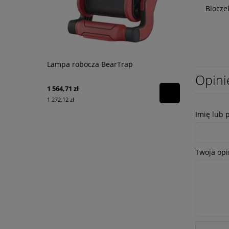
Blocze
Lampa robocza BearTrap
Pompa zan
Poseidon T
Opini
1 564,71 zł
9 950,00 zł
1 272,12 zł
8 089,43 zł
Imię lub 
Twoja opi