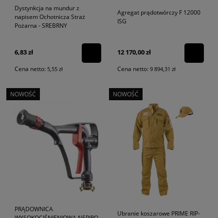
Dystynkcja na mundur z
Agregat prądotwórczy F 12000
napisem Ochotnicza Straż
ISG
Pożarna - SREBRNY
6,83 zł
12 170,00 zł
Cena netto:
Cena netto:
5,55 zł
9 894,31 zł
NOWOŚĆ
NOWOŚĆ
PRĄDOWNICA
Ubranie koszarowe PRIME RIP-
WYSOKOCIŚNIENIOWA NEPIRO