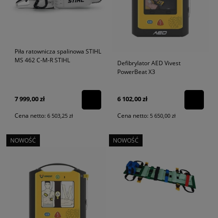
Piła ratownicza spalinowa STIHL
MS 462 C-M-R STIHL
Defibrylator AED Vivest
PowerBeat X3
7 999,00 zł
6 102,00 zł
Cena netto:
Cena netto:
6 503,25 zł
5 650,00 zł
NOWOŚĆ
NOWOŚĆ