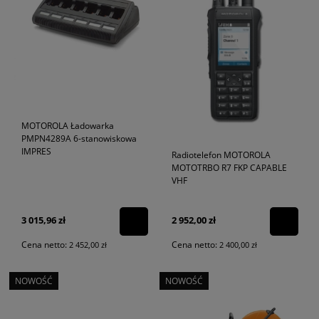
MOTOROLA Ładowarka
PMPN4289A 6-stanowiskowa
IMPRES
Radiotelefon MOTOROLA
MOTOTRBO R7 FKP CAPABLE
VHF
3 015,96 zł
2 952,00 zł
Cena netto:
Cena netto:
2 452,00 zł
2 400,00 zł
NOWOŚĆ
NOWOŚĆ