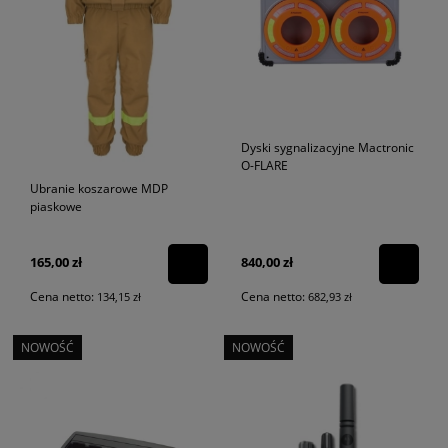
Dyski sygnalizacyjne Mactronic
O-FLARE
Ubranie koszarowe MDP
piaskowe
165,00 zł
840,00 zł
Cena netto:
Cena netto:
134,15 zł
682,93 zł
NOWOŚĆ
NOWOŚĆ