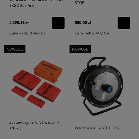
STOP
ERGO 200l/min
4 295,16 zł
550,00 zł
Cena netto:
Cena netto:
3 492,00 zł
447,15 zł
NOWOŚĆ
NOWOŚĆ
Zestaw szyn SPLINT w etui (4
sztuki )
Przedłużacz Ex ATEX IP66