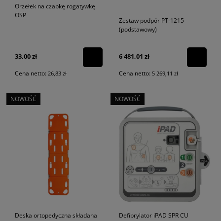
Orzełek na czapkę rogatywkę
OSP
Zestaw podpór PT-1215
(podstawowy)
33,00 zł
6 481,01 zł
Cena netto:
Cena netto:
26,83 zł
5 269,11 zł
NOWOŚĆ
NOWOŚĆ
Deska ortopedyczna składana
Defibrylator iPAD SPR CU