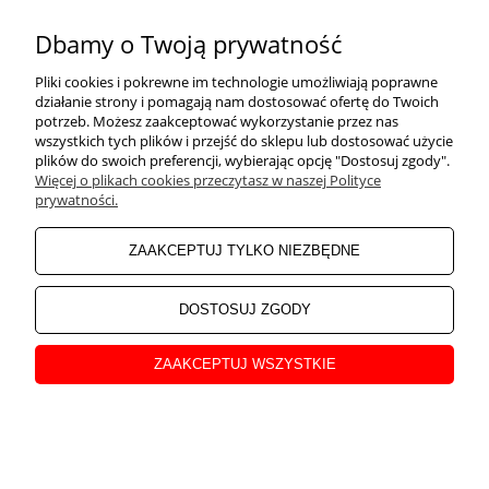
Dbamy o Twoją prywatność
Pliki cookies i pokrewne im technologie umożliwiają poprawne
działanie strony i pomagają nam dostosować ofertę do Twoich
potrzeb. Możesz zaakceptować wykorzystanie przez nas
wszystkich tych plików i przejść do sklepu lub dostosować użycie
plików do swoich preferencji, wybierając opcję "Dostosuj zgody".
Więcej o plikach cookies przeczytasz w naszej Polityce
Radiotelefon Motorola R7
Uchwyt rozdzielacza 75/52-75-
prywatności.
Premium
52
ZAAKCEPTUJ TYLKO NIEZBĘDNE
3 250,00 zł
135,30 zł
Cena netto:
Cena netto:
2 642,28 zł
110,00 zł
DOSTOSUJ ZGODY
NOWOŚĆ
NOWOŚĆ
ZAAKCEPTUJ WSZYSTKIE