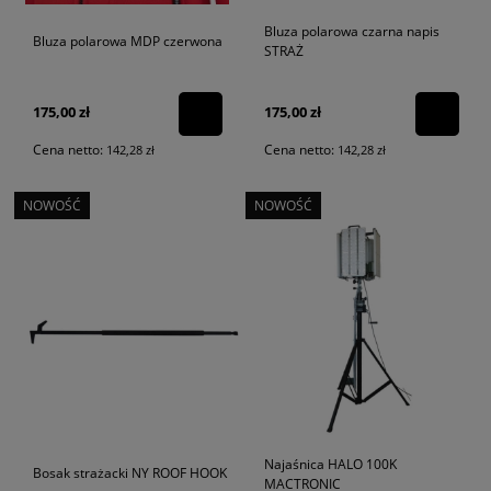
Bluza polarowa czarna napis
Bluza polarowa MDP czerwona
STRAŻ
175,00 zł
175,00 zł
Cena netto:
Cena netto:
142,28 zł
142,28 zł
NOWOŚĆ
NOWOŚĆ
Najaśnica HALO 100K
Bosak strażacki NY ROOF HOOK
MACTRONIC