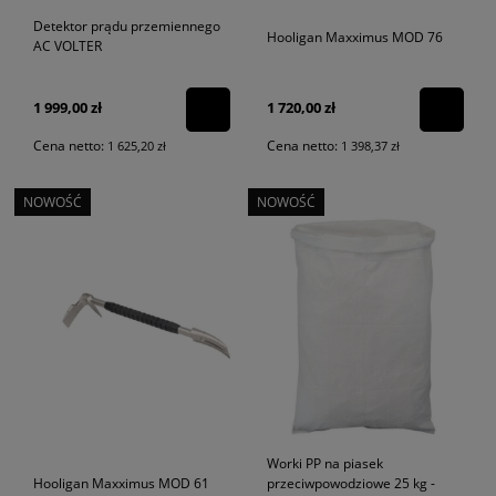
Detektor prądu przemiennego
Hooligan Maxximus MOD 76
AC VOLTER
1 720,00 zł
1 999,00 zł
Cena netto:
Cena netto:
1 398,37 zł
1 625,20 zł
NOWOŚĆ
NOWOŚĆ
Worki PP na piasek
Hooligan Maxximus MOD 61
przeciwpowodziowe 25 kg -