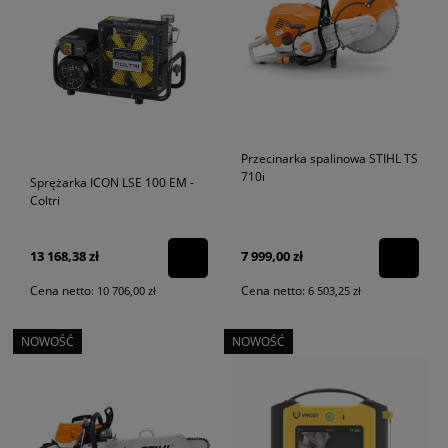
Przecinarka spalinowa STIHL TS
710i
Sprężarka ICON LSE 100 EM -
Coltri
13 168,38 zł
7 999,00 zł
Cena netto:
Cena netto:
10 706,00 zł
6 503,25 zł
NOWOŚĆ
NOWOŚĆ