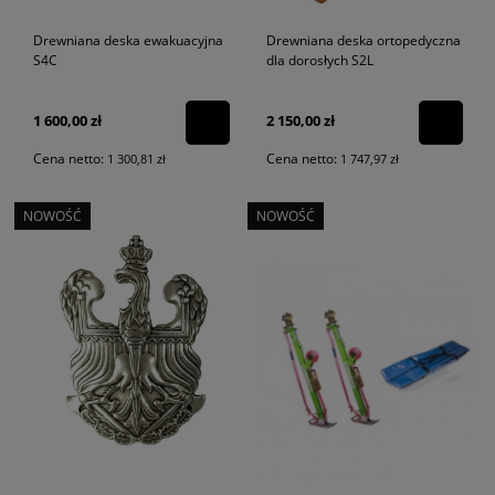
Drewniana deska ewakuacyjna
Drewniana deska ortopedyczna
S4C
dla dorosłych S2L
1 600,00 zł
2 150,00 zł
Cena netto:
Cena netto:
1 300,81 zł
1 747,97 zł
NOWOŚĆ
NOWOŚĆ