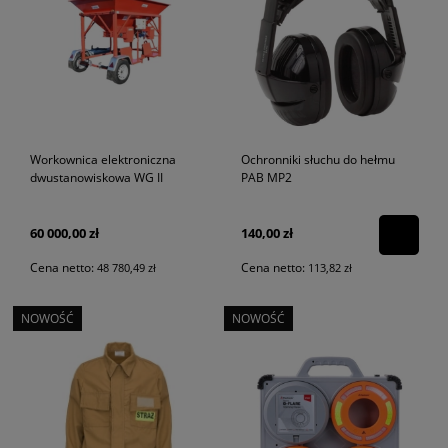
Ochronniki słuchu do hełmu
Workownica elektroniczna
PAB MP2
dwustanowiskowa WG II
140,00 zł
60 000,00 zł
Cena netto:
Cena netto:
113,82 zł
48 780,49 zł
NOWOŚĆ
NOWOŚĆ