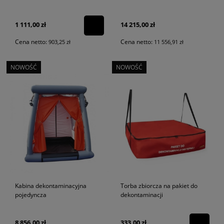
1 111,00 zł
14 215,00 zł
Cena netto:
Cena netto:
903,25 zł
11 556,91 zł
NOWOŚĆ
NOWOŚĆ
Kabina dekontaminacyjna
Torba zbiorcza na pakiet do
pojedyncza
dekontaminacji
8 856,00 zł
333,00 zł