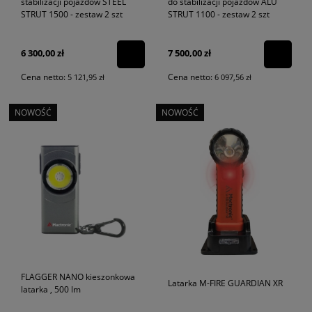
stabilizacji pojazdów STEEL
do stabilizacji pojazdów ALU
STRUT 1500 - zestaw 2 szt
STRUT 1100 - zestaw 2 szt
6 300,00 zł
7 500,00 zł
Cena netto:
Cena netto:
5 121,95 zł
6 097,56 zł
NOWOŚĆ
NOWOŚĆ
FLAGGER NANO kieszonkowa
Latarka M-FIRE GUARDIAN XR
latarka , 500 lm