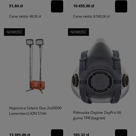
51,84 zł
10 455,00 zł
Cena netto:
Cena netto:
48,00 zł
8 500,00 zł
NOWOŚĆ
NOWOŚĆ
Najaśnica Solaris Duo 2x20000
Półmaska Oxyline OxyPro X6
Lumenów LI-ION 51Ah
guma TPR (bagnet)
13 285,00 zł
103,32 zł