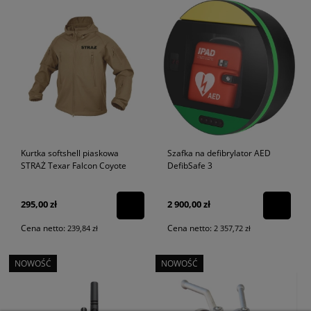
Kurtka softshell piaskowa
Szafka na defibrylator AED
STRAŻ Texar Falcon Coyote
DefibSafe 3
295,00 zł
2 900,00 zł
Cena netto:
Cena netto:
239,84 zł
2 357,72 zł
NOWOŚĆ
NOWOŚĆ