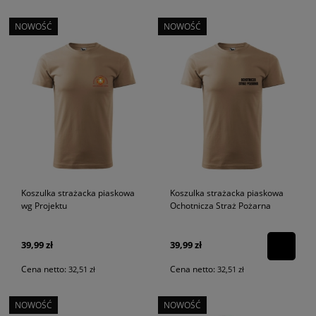
NOWOŚĆ
NOWOŚĆ
Koszulka strażacka piaskowa
Koszulka strażacka piaskowa
wg Projektu
Ochotnicza Straż Pożarna
39,99 zł
39,99 zł
Cena netto:
Cena netto:
32,51 zł
32,51 zł
NOWOŚĆ
NOWOŚĆ