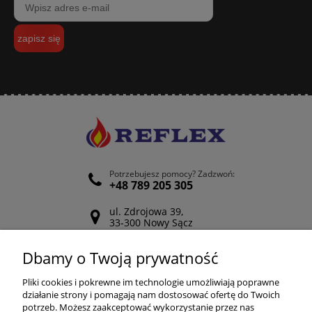
zapisz się
Potrzebujesz pomocy? Zadzwoń:
+48 789 205 305
ul. Zdrojowa 39,
33-300 Nowy Sącz
Odwiedź nasz Facebook
Dbamy o Twoją prywatność
POMOC
Pliki cookies i pokrewne im technologie umożliwiają poprawne
działanie strony i pomagają nam dostosować ofertę do Twoich
potrzeb. Możesz zaakceptować wykorzystanie przez nas