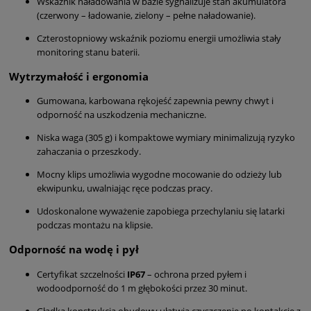
Wskaźnik naładowania w bazie sygnalizuje stan akumulatora
(czerwony – ładowanie, zielony – pełne naładowanie).
Czterostopniowy wskaźnik poziomu energii umożliwia stały
monitoring stanu baterii.
Wytrzymałość i ergonomia
Gumowana, karbowana rękojeść zapewnia pewny chwyt i
odporność na uszkodzenia mechaniczne.
Niska waga (305 g) i kompaktowe wymiary minimalizują ryzyko
zahaczania o przeszkody.
Mocny klips umożliwia wygodne mocowanie do odzieży lub
ekwipunku, uwalniając ręce podczas pracy.
Udoskonalone wyważenie zapobiega przechylaniu się latarki
podczas montażu na klipsie.
Odporność na wodę i pył
Certyfikat szczelności
IP67
– ochrona przed pyłem i
wodoodporność do 1 m głębokości przez 30 minut.
Gładka konstrukcja obudowy ułatwia czyszczenie po kontakcie z