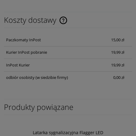
Koszty dostawy
Cena nie zawiera ewentualnych kosztów płatności
Paczkomaty InPost
15,00 zł
Kurier InPost pobranie
19,99 zł
InPost Kurier
19,99 zł
odbiór osobisty
(w siedzibie firmy)
0,00 zł
Produkty powiązane
Latarka sygnalizacyjna Flagger LED