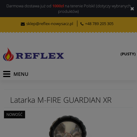
Darmowa dostawa już od
1000zł
na terenie Polski! (dotyczy wybranych
produktów)
sklep@reflex-nowysacz.pl
+48 789 205 305
(PUSTY)
Latarka M-FIRE GUARDIAN XR
NOWOŚĆ