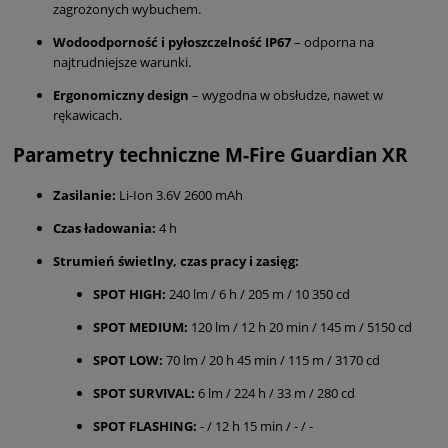
zagrożonych wybuchem.
Wodoodporność i pyłoszczelność IP67
– odporna na
najtrudniejsze warunki.
Ergonomiczny design
– wygodna w obsłudze, nawet w
rękawicach.
Parametry techniczne M-Fire Guardian XR
Zasilanie:
Li-Ion 3.6V 2600 mAh
Czas ładowania:
4 h
Strumień świetlny, czas pracy i zasięg:
SPOT HIGH:
240 lm / 6 h / 205 m / 10 350 cd
SPOT MEDIUM:
120 lm / 12 h 20 min / 145 m / 5150 cd
SPOT LOW:
70 lm / 20 h 45 min / 115 m / 3170 cd
SPOT SURVIVAL:
6 lm / 224 h / 33 m / 280 cd
SPOT FLASHING:
- / 12 h 15 min / - / -