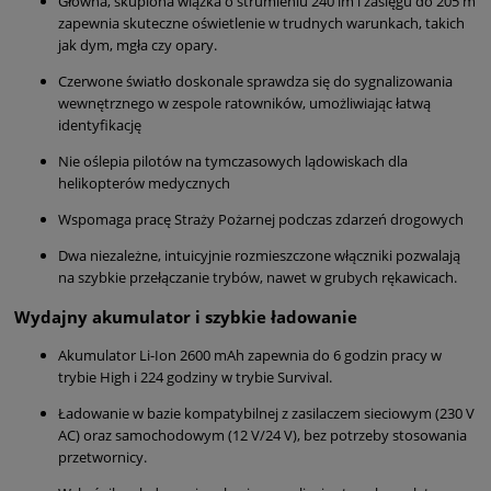
Główna, skupiona wiązka o strumieniu 240 lm i zasięgu do 205 m
zapewnia skuteczne oświetlenie w trudnych warunkach, takich
jak dym, mgła czy opary.
Czerwone światło doskonale sprawdza się do sygnalizowania
wewnętrznego w zespole ratowników, umożliwiając łatwą
identyfikację
Nie oślepia pilotów na tymczasowych lądowiskach dla
helikopterów medycznych
Wspomaga pracę Straży Pożarnej podczas zdarzeń drogowych
Dwa niezależne, intuicyjnie rozmieszczone włączniki pozwalają
na szybkie przełączanie trybów, nawet w grubych rękawicach.
Wydajny akumulator i szybkie ładowanie
Akumulator Li-Ion 2600 mAh zapewnia do 6 godzin pracy w
trybie High i 224 godziny w trybie Survival.
Ładowanie w bazie kompatybilnej z zasilaczem sieciowym (230 V
AC) oraz samochodowym (12 V/24 V), bez potrzeby stosowania
przetwornicy.