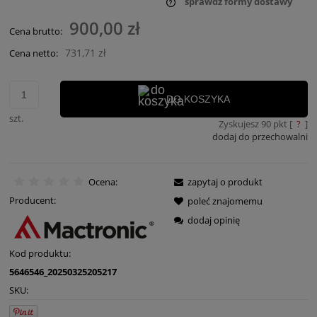
sprawdź formy dostawy
Cena nie zawiera ewentualnych kosztów płatności
900,00 zł
Cena brutto:
731,71 zł
Cena netto:
DO KOSZYKA
szt.
Zyskujesz
90
pkt [
?
]
dodaj do przechowalni
Ocena:
zapytaj o produkt
Producent:
poleć znajomemu
dodaj opinię
Kod produktu:
5646546_20250325205217
SKU: