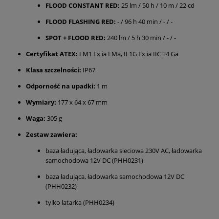
FLOOD CONSTANT RED:
25 lm / 50 h / 10 m / 22 cd
FLOOD FLASHING RED:
- / 96 h 40 min / - / -
SPOT + FLOOD RED:
240 lm / 5 h 30 min / - / -
Certyfikat ATEX:
I M1 Ex ia I Ma, II 1G Ex ia IIC T4 Ga
Klasa szczelności:
IP67
Odporność na upadki:
1 m
Wymiary:
177 x 64 x 67 mm
Waga:
305 g
Zestaw zawiera:
baza ładująca, ładowarka sieciowa 230V AC, ładowarka
samochodowa 12V DC (PHH0231)
baza ładująca, ładowarka samochodowa 12V DC
(PHH0232)
tylko latarka (PHH0234)