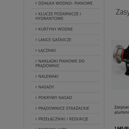
DZIAŁKA WODNO- PIANOWE
Zasy
KLUCZE POŻARNICZE I
HYDRANTOWE
KURTYNY WODNE
LANCE GAŚNICZE
ŁĄCZNIKI
NAKŁADKI PIANOWE DO
PRĄDOWNIC
NALEWAKI
NASADY
POKRYWY NASAD
Zasysac
PRĄDOWNICE STRAŻACKIE
alumin
PRZEŁĄCZNIKI / REDUKCJE
1 645,00 