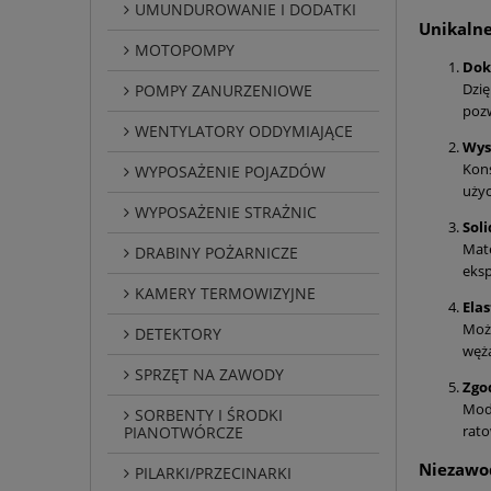
UMUNDUROWANIE I DODATKI
Unikalne
MOTOPOMPY
Dok
Dzię
POMPY ZANURZENIOWE
pozw
WENTYLATORY ODDYMIAJĄCE
Wys
Kons
WYPOSAŻENIE POJAZDÓW
użyc
WYPOSAŻENIE STRAŻNIC
Sol
Mate
DRABINY POŻARNICZE
eksp
KAMERY TERMOWIZYJNE
Ela
Możl
DETEKTORY
węża
SPRZĘT NA ZAWODY
Zgo
Mode
SORBENTY I ŚRODKI
rato
PIANOTWÓRCZE
Niezawod
PILARKI/PRZECINARKI