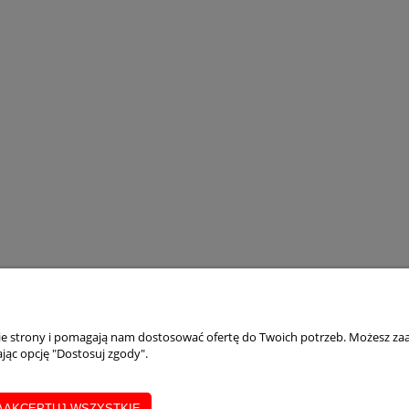
Czujnik tlenku węgla FireAngel FA33
pełniający PSP R1
142,68 zł
Zapytaj
o cenę
116,00 zł
MOJE KONTO
INFORMACJE
nie strony i pomagają nam dostosować ofertę do Twoich potrzeb. Możesz zaa
jąc opcję "Dostosuj zgody".
eklamacji
Twoje zamówienia
Polityka prywat
AAKCEPTUJ WSZYSTKIE