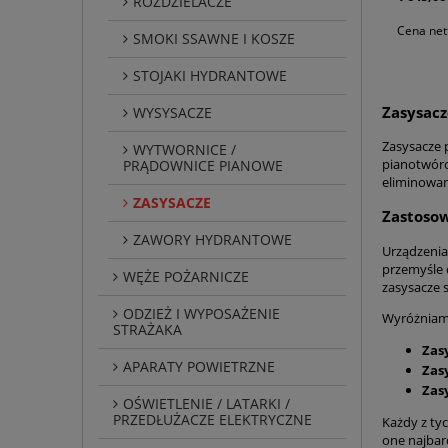
ROZDZIELACZE
Cena net
SMOKI SSAWNE I KOSZE
STOJAKI HYDRANTOWE
Zasysac
WYSYSACZE
Zasysacze 
WYTWORNICE /
pianotwórc
PRĄDOWNICE PIANOWE
eliminowan
ZASYSACZE
Zastosow
ZAWORY HYDRANTOWE
Urządzenia
przemyśle 
WĘŻE POŻARNICZE
zasysacze 
ODZIEŻ I WYPOSAŻENIE
Wyróżniamy
STRAŻAKA
Zasy
APARATY POWIETRZNE
Zasy
Zasy
OŚWIETLENIE / LATARKI /
PRZEDŁUŻACZE ELEKTRYCZNE
Każdy z ty
one najbar