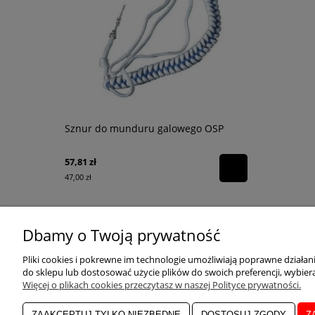
Sznur do munduru galowego OSP
Zestaw uzu
57,81 zł
47,00 zł
Dbamy o Twoją prywatność
POMOC
ZAKUPY
Pliki cookies i pokrewne im technologie umożliwiają poprawne działa
do sklepu lub dostosować użycie plików do swoich preferencji, wybiera
Więcej o plikach cookies przeczytasz w naszej Polityce prywatności.
Regulaminy
Zasady zwrotów i r
ZAAKCEPTUJ TYLKO NIEZBĘDNE
DOSTOSUJ ZGODY
Z