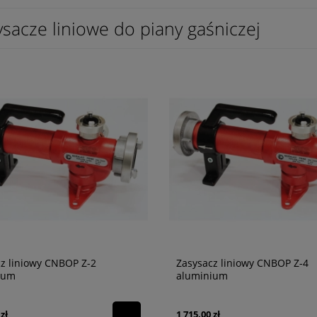
sacze liniowe do piany gaśniczej
z liniowy CNBOP Z-2
Zasysacz liniowy CNBOP Z-4
ium
aluminium
zł
1 715,00 zł