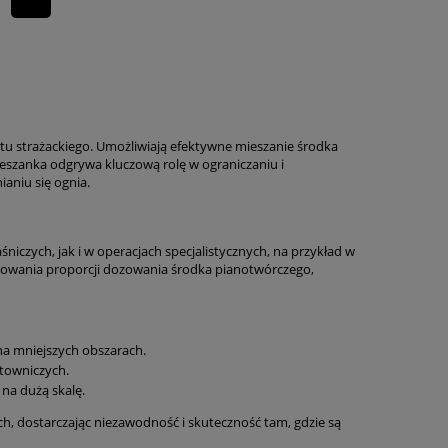
u strażackiego. Umożliwiają efektywne mieszanie środka
eszanka odgrywa kluczową rolę w ograniczaniu i
aniu się ognia.
iczych, jak i w operacjach specjalistycznych, na przykład w
owania proporcji dozowania środka pianotwórczego,
na mniejszych obszarach.
atowniczych.
na dużą skalę.
h, dostarczając niezawodność i skuteczność tam, gdzie są