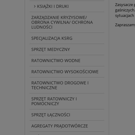
Zasysacze 
KSIĄŻKI I DRUKI
gaśniczych.
sytuacjach
ZARZĄDZANIE KRYZYSOWE/
OBRONA CYWILNA/ OCHRONA
Zapraszamy
LUDNOŚCI
SPECJALIZACJA KSRG
SPRZĘT MEDYCZNY
RATOWNICTWO WODNE
RATOWNICTWO WYSOKOŚCIOWE
RATOWNICTWO DROGOWE I
TECHNICZNE
SPRZĘT RATOWNICZY I
POMOCNICZY
SPRZĘT ŁĄCZNOŚCI
AGREGATY PRĄDOTWÓRCZE