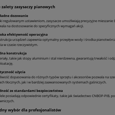
 zalety zasysaczy pianowych
ładne dozowanie
ki regulowanym ustawieniom, zasysacze umożliwiają precyzyjne mieszanie 
ala na dostosowanie do specyficznych wymagań akcji.
oka efektywność operacyjna
trukcja urządzeń zapewnia optymalny przepływ wody i środka pianotwórcze
ia w czasie rzeczywistym.
idna konstrukcja
riały, takie jak stopy aluminium i stal nierdzewna, gwarantują trwałość i o
loatację.
styczność użycia
iwość dopasowania do różnych typów sprzętu i akcesoriów pozwala na sz
ch tłocznych, jak i w bardziej zaawansowanych systemach gaśniczych.
dność ze standardami bezpieczeństwa
le posiadają odpowiednie certyfikaty, takie jak świadectwo CNBOP-PIB, pot
wniczych.
ny wybór dla profesjonalistów