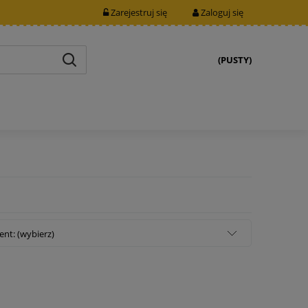
Zarejestruj się
Zaloguj się
(PUSTY)
nt: (wybierz)