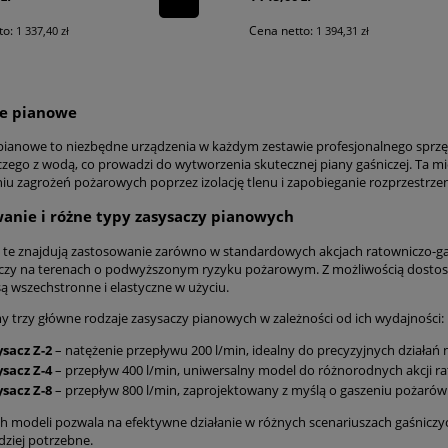
to:
Cena netto:
1 337,40 zł
1 394,31 zł
ze pianowe
pianowe to niezbędne urządzenia w każdym zestawie profesjonalnego sprzęt
zego z wodą, co prowadzi do wytworzenia skutecznej piany gaśniczej. Ta mi
iu zagrożeń pożarowych poprzez izolację tlenu i zapobieganie rozprzestrzeni
anie i różne typy zasysaczy pianowych
 te znajdują zastosowanie zarówno w standardowych akcjach ratowniczo-gaśn
czy na terenach o podwyższonym ryzyku pożarowym. Z możliwością dostos
są wszechstronne i elastyczne w użyciu.
 trzy główne rodzaje zasysaczy pianowych w zależności od ich wydajności:
sacz Z-2
– natężenie przepływu 200 l/min, idealny do precyzyjnych działań 
sacz Z-4
– przepływ 400 l/min, uniwersalny model do różnorodnych akcji r
sacz Z-8
– przepływ 800 l/min, zaprojektowany z myślą o gaszeniu pożarów 
ch modeli pozwala na efektywne działanie w różnych scenariuszach gaśniczyc
dziej potrzebne.