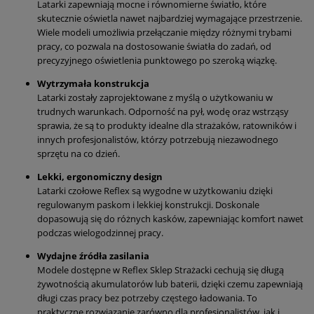
Latarki zapewniają mocne i równomierne światło, które
skutecznie oświetla nawet najbardziej wymagające przestrzenie.
Wiele modeli umożliwia przełączanie między różnymi trybami
pracy, co pozwala na dostosowanie światła do zadań, od
precyzyjnego oświetlenia punktowego po szeroką wiązkę.
Wytrzymała konstrukcja
Latarki zostały zaprojektowane z myślą o użytkowaniu w
trudnych warunkach. Odporność na pył, wodę oraz wstrząsy
sprawia, że są to produkty idealne dla strażaków, ratowników i
innych profesjonalistów, którzy potrzebują niezawodnego
sprzętu na co dzień.
Lekki, ergonomiczny design
Latarki czołowe Reflex są wygodne w użytkowaniu dzięki
regulowanym paskom i lekkiej konstrukcji. Doskonale
dopasowują się do różnych kasków, zapewniając komfort nawet
podczas wielogodzinnej pracy.
Wydajne źródła zasilania
Modele dostępne w Reflex Sklep Strażacki cechują się długą
żywotnością akumulatorów lub baterii, dzięki czemu zapewniają
długi czas pracy bez potrzeby częstego ładowania. To
praktyczne rozwiązanie zarówno dla profesjonalistów, jak i