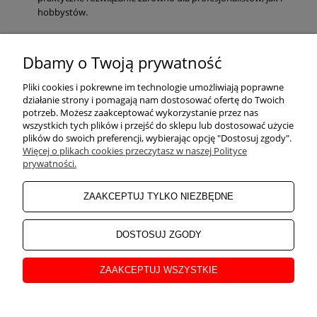
hobbystów.
Dbamy o Twoją prywatność
POMOC
Pliki cookies i pokrewne im technologie umożliwiają poprawne
działanie strony i pomagają nam dostosować ofertę do Twoich
potrzeb. Możesz zaakceptować wykorzystanie przez nas
wszystkich tych plików i przejść do sklepu lub dostosować użycie
ZAKUPY
plików do swoich preferencji, wybierając opcję "Dostosuj zgody".
Więcej o plikach cookies przeczytasz w naszej Polityce
prywatności.
MOJE KONTO
ZAAKCEPTUJ TYLKO NIEZBĘDNE
INFORMACJE
DOSTOSUJ ZGODY
ZAAKCEPTUJ WSZYSTKIE
O NAS
pokaż pełną wersję strony