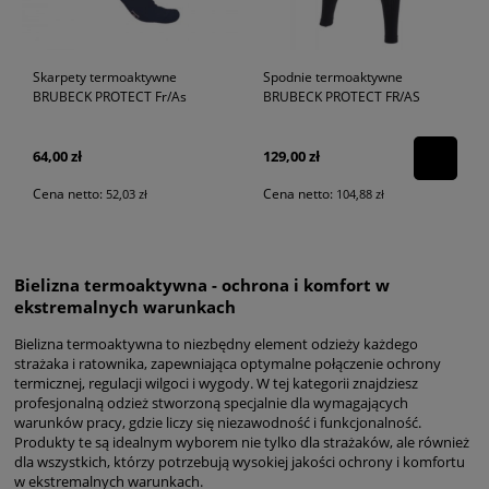
Skarpety termoaktywne
Spodnie termoaktywne
BRUBECK PROTECT Fr/As
BRUBECK PROTECT FR/AS
64,00 zł
129,00 zł
Cena netto:
Cena netto:
52,03 zł
104,88 zł
Bielizna termoaktywna - ochrona i komfort w
ekstremalnych warunkach
Bielizna termoaktywna to niezbędny element odzieży każdego
strażaka i ratownika, zapewniająca optymalne połączenie ochrony
termicznej, regulacji wilgoci i wygody. W tej kategorii znajdziesz
profesjonalną odzież stworzoną specjalnie dla wymagających
warunków pracy, gdzie liczy się niezawodność i funkcjonalność.
Produkty te są idealnym wyborem nie tylko dla strażaków, ale również
dla wszystkich, którzy potrzebują wysokiej jakości ochrony i komfortu
w ekstremalnych warunkach.