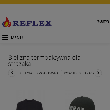
(PUSTY)
Bielizna termoaktywna dla
strażaka
BIELIZNA TERMOAKTYWNA
KOSZULKI STRAŻACKIE
UBRA