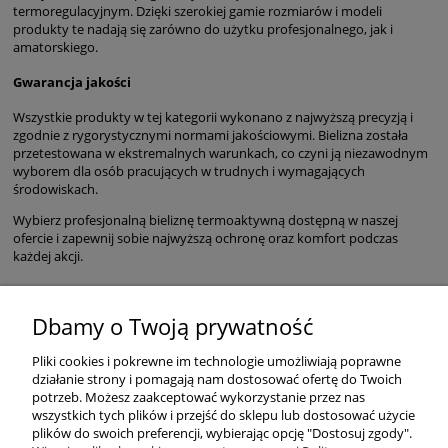
termoregulacyjnym. Dzięki szerokiej gamie rozmiarów i modeli
produkty te nadają się zarówno do użytku profesjonalnego, jak i
amatorskiego.
Gwarancja jakości
Wszystkie produkty w tej kategorii wykonano z najwyższą precyzją i
zgodnie z rygorystycznymi normami jakościowymi. Bielizna została
przetestowana w ekstremalnych warunkach, co czyni ją niezawodnym
wyborem dla osób pracujących w trudnych i wymagających
środowiskach.
Wybierz profesjonalną bieliznę termoaktywną dostępną w naszej
ofercie i zapewnij sobie najwyższą ochronę oraz komfort podczas
każdej akcji.
Dbamy o Twoją prywatność
POMOC
Pliki cookies i pokrewne im technologie umożliwiają poprawne
działanie strony i pomagają nam dostosować ofertę do Twoich
potrzeb. Możesz zaakceptować wykorzystanie przez nas
wszystkich tych plików i przejść do sklepu lub dostosować użycie
ZAKUPY
plików do swoich preferencji, wybierając opcję "Dostosuj zgody".