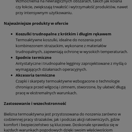
Wzmocnienia na newralgicznych obszarach, takich jak kolana
czy łokcie, zwiększają trwałość i wytrzymałość produktów, nawet
przy intensywnym użytkowaniu.
Najważniejsze produkty w ofercie
Koszulki trudnopalne z krótkim i długim rękawem
Termoaktywne koszulki, idealne do noszenia pod
kombinezonem strażackim, wykonane z materiałów
trudnopalnych, zapewniają ochronę w wysokich temperaturach.
Spodnie termiczne
Antystatyczne i trudnopalne legginsy zaprojektowane z myślą o
wymagających działaniach operacyjnych.
Akcesoria termiczne
Czapki i skarpety termoaktywne wzbogacone o technologie
chroniące przed wilgocią i zimnem, stworzone, by ułatwić długą
pracę w ekstremalnych warunkach.
Zastosowanie i wszechstronność
Bielizna termoaktywna jest przystosowana do noszenia zarówno w
codziennej pracy strażaków, jak i podczas akcji ratowniczych, gdzie
komfort i bezpieczeństwo są kluczowe. Doskonale sprawdza się w
każdych warunkach pogodowych dzięki swoim właściwościom