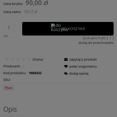
90,00 zł
Cena brutto:
73,17 zł
Cena netto:
DO KOSZYKA
szt.
Zyskujesz
9
pkt [
?
]
dodaj do przechowalni
Ocena:
zapytaj o produkt
Producent:
-
poleć znajomemu
Kod produktu:
1004322
dodaj opinię
SKU:
Opis