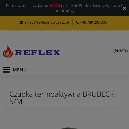
Darmowa dostawa już od
1000zł
na terenie Polski! (dotyczy wybranych
produktów)
sklep@reflex-nowysacz.pl
+48 789 205 305
(PUSTY)
Czapka termoaktywna BRUBECK-
S/M