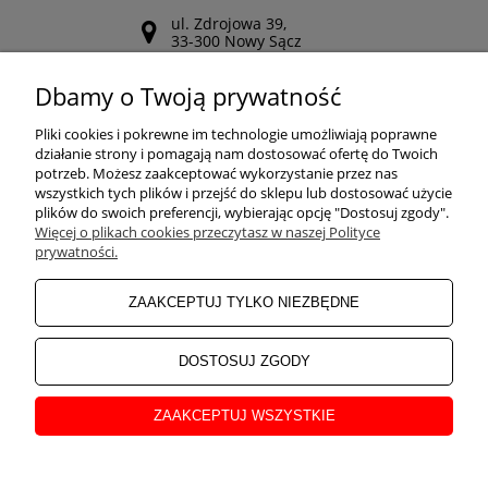
ul. Zdrojowa 39,
33-300 Nowy Sącz
Odwiedź nasz Facebook
Dbamy o Twoją prywatność
POMOC
Pliki cookies i pokrewne im technologie umożliwiają poprawne
działanie strony i pomagają nam dostosować ofertę do Twoich
potrzeb. Możesz zaakceptować wykorzystanie przez nas
wszystkich tych plików i przejść do sklepu lub dostosować użycie
ZAKUPY
plików do swoich preferencji, wybierając opcję "Dostosuj zgody".
Więcej o plikach cookies przeczytasz w naszej Polityce
prywatności.
MOJE KONTO
ZAAKCEPTUJ TYLKO NIEZBĘDNE
INFORMACJE
DOSTOSUJ ZGODY
ZAAKCEPTUJ WSZYSTKIE
O NAS
pokaż pełną wersję strony