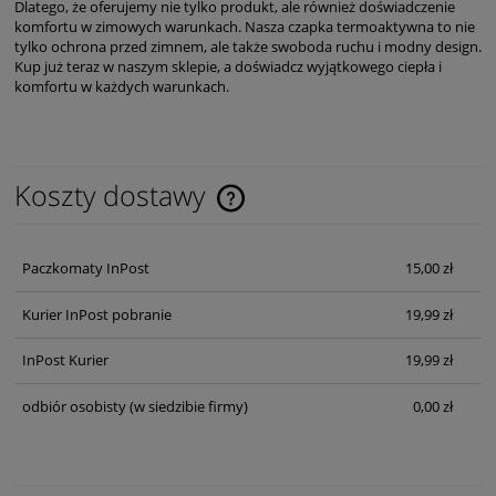
Dlatego, że oferujemy nie tylko produkt, ale również doświadczenie
komfortu w zimowych warunkach. Nasza czapka termoaktywna to nie
tylko ochrona przed zimnem, ale także swoboda ruchu i modny design.
Kup już teraz w naszym sklepie, a doświadcz wyjątkowego ciepła i
komfortu w każdych warunkach.
Koszty dostawy
Cena nie zawiera ewentualnych kosztów płatności
Paczkomaty InPost
15,00 zł
Kurier InPost pobranie
19,99 zł
InPost Kurier
19,99 zł
odbiór osobisty
(w siedzibie firmy)
0,00 zł