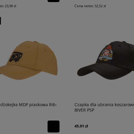
to:
Cena netto:
23,98 zł
32,52 zł
 dżokejka MDP piaskowa Rib-
Czapka dla ubrania koszarow
BIVER PSP
45,01 zł