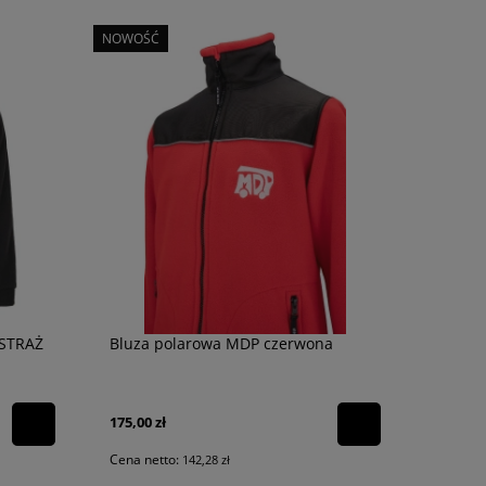
NOWOŚĆ
Czujnik tlenku węgla FireAngel FA3313
Latarka sygnalizacy
142,68 zł
99,00 zł
116,00 zł
80,49 zł
 STRAŻ
Bluza polarowa MDP czerwona
175,00 zł
Cena netto:
142,28 zł