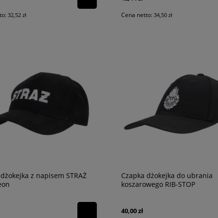
to:
Cena netto:
32,52 zł
34,50 zł
 dżokejka z napisem STRAŻ
Czapka dżokejka do ubrania
eon
koszarowego RIB-STOP
40,00 zł