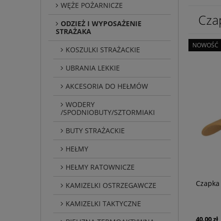
WĘŻE POŻARNICZE
Czap
ODZIEŻ I WYPOSAŻENIE
STRAŻAKA
NOWOŚĆ
KOSZULKI STRAŻACKIE
UBRANIA LEKKIE
AKCESORIA DO HEŁMÓW
WODERY
/SPODNIOBUTY/SZTORMIAKI
BUTY STRAŻACKIE
HEŁMY
HEŁMY RATOWNICZE
Czapka 
KAMIZELKI OSTRZEGAWCZE
KAMIZELKI TAKTYCZNE
40,00 zł