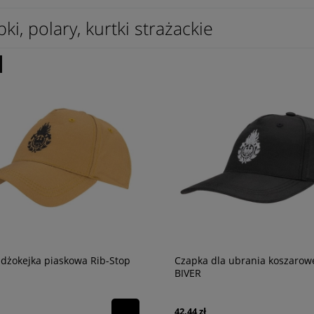
ki, polary, kurtki strażackie
dżokejka piaskowa Rib-Stop
Czapka dla ubrania koszarow
BIVER
42,44 zł