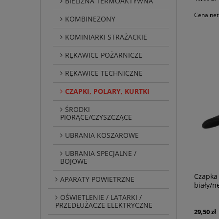
BIELIZNA TERMOAKTYWNA
Cena net
KOMBINEZONY
KOMINIARKI STRAŻACKIE
RĘKAWICE POŻARNICZE
RĘKAWICE TECHNICZNE
CZAPKI, POLARY, KURTKI
ŚRODKI
PIORĄCE/CZYSZCZĄCE
UBRANIA KOSZAROWE
UBRANIA SPECJALNE /
BOJOWE
Czapka
APARATY POWIETRZNE
biały/n
OŚWIETLENIE / LATARKI /
PRZEDŁUŻACZE ELEKTRYCZNE
29,50 zł