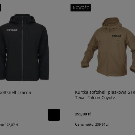
NOWOŚĆ
Kurtka softshell piaskowa ST
softshell czarna
Texar Falcon Coyote
295,00 zł
ł
Cena netto:
239,84 zł
to:
178,87 zł