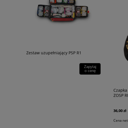
Sznur do 
Zestaw uzupełniający PSP R1
57,81 zł
Zapytaj
o cenę
47,00 zł
Czapka
ZOSP R
36,00 zł
Cena net