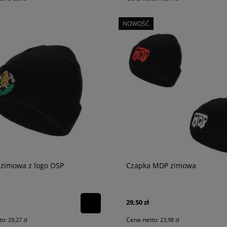
NOWOŚĆ
 zimowa z logo OSP
Czapka MDP zimowa
29,50 zł
to:
Cena netto:
29,27 zł
23,98 zł