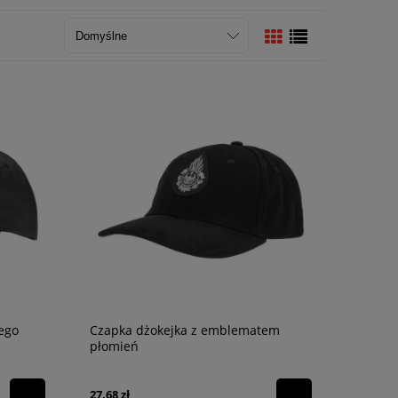
ego
Czapka dżokejka z emblematem
płomień
27,68 zł