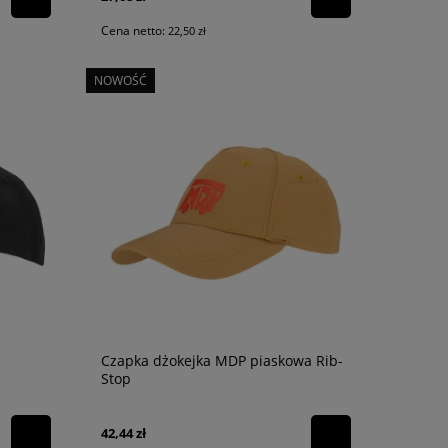
Cena netto:
22,50 zł
NOWOŚĆ
Czapka dżokejka MDP piaskowa Rib-
Stop
42,44 zł