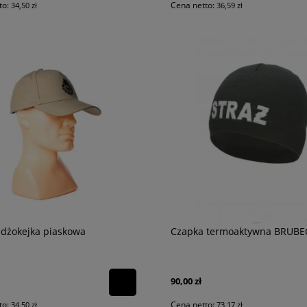
to:
Cena netto:
34,50 zł
36,59 zł
 dżokejka piaskowa
Czapka termoaktywna BRUBE
90,00 zł
to:
Cena netto:
34,50 zł
73,17 zł