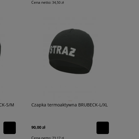
Cena netto:
34,50 zł
CK-S/M
Czapka termoaktywna BRUBECK-L/XL
90,00 zł
Cena netto:
73,17 zł