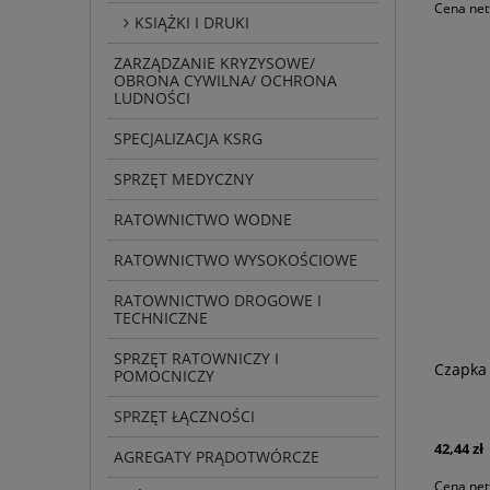
Cena net
KSIĄŻKI I DRUKI
ZARZĄDZANIE KRYZYSOWE/
OBRONA CYWILNA/ OCHRONA
LUDNOŚCI
SPECJALIZACJA KSRG
SPRZĘT MEDYCZNY
RATOWNICTWO WODNE
RATOWNICTWO WYSOKOŚCIOWE
RATOWNICTWO DROGOWE I
TECHNICZNE
SPRZĘT RATOWNICZY I
Czapka
POMOCNICZY
SPRZĘT ŁĄCZNOŚCI
42,44 zł
AGREGATY PRĄDOTWÓRCZE
Cena net