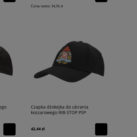
Cena netto:
34,50 zł
ego
Czapka dżokejka do ubrania
koszarowego RIB-STOP PSP
42,44 zł