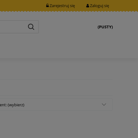
Zarejestruj się
Zaloguj się
(PUSTY)
nt: (wybierz)