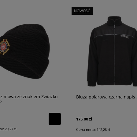
NOWOŚĆ
munduru galowego OSP
Tower Beam X3 - najaśnica
akumulatorowa LED 10 000 lm
1 420,65 zł
1 155,00 zł
 zimowa ze znakiem Związku
Bluza polarowa czarna napis
P
175,00 zł
to:
29,27 zł
Cena netto:
142,28 zł