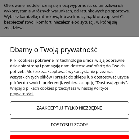
Oferowane modele różnią się mocą wyporności, co umożliwia ich
wykorzystanie w różnych warunkach, od ratunkowych po sportowe.
Wybierz kamizelkę ratunkową lub asekuracyjną, która zapewni Ci
bezpieczeństwo i komfort, niezależnie od sytuacji, w której się
znajdziesz.
Dbamy o Twoją prywatność
POMOC
Pliki cookies i pokrewne im technologie umożliwiają poprawne
działanie strony i pomagają nam dostosować ofertę do Twoich
potrzeb. Możesz zaakceptować wykorzystanie przez nas
wszystkich tych plików i przejść do sklepu lub dostosować użycie
ZAKUPY
plików do swoich preferencji, wybierając opcję "Dostosuj zgody".
Więcej o plikach cookies przeczytasz w naszej Polityce
prywatności.
MOJE KONTO
ZAAKCEPTUJ TYLKO NIEZBĘDNE
INFORMACJE
DOSTOSUJ ZGODY