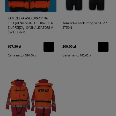
KAMIZELKA ASEKURACYJNA
SPECJALNA MODEL STRAŻ 80 N
Kamizelka asekuracyjna STRAŻ
Z UPRZĘŻĄ I SYGNALIZATOREM
ST50N
ŚWIETLNYM
627,30 zł
200,00 zł
Cena netto:
Cena netto:
510,00 zł
162,60 zł