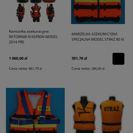
Kamizelka asekuracyjna
KAMIZELKA ASEKURACYJNA
RATOWNIK III KSP80N MODEL
SPECJALNA MODEL STRAŻ 80 N
2014 PRS
1 060,00 zł
351,78 zł
Cena netto:
Cena netto:
861,79 zł
286,00 zł