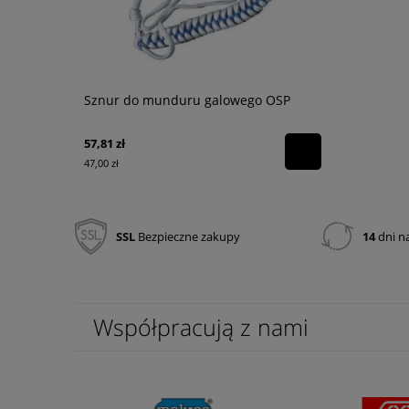
Sznur do munduru galowego OSP
Latarka do
PSK-36RG 
57,81 zł
99,00 zł
47,00 zł
80,49 zł
SSL
Bezpieczne zakupy
14
dni n
Współpracują z nami