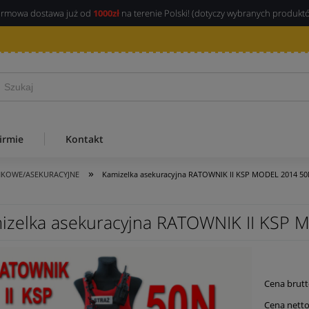
rmowa dostawa już od
1000zł
na terenie Polski! (dotyczy wybranych produkt
irmie
Kontakt
»
NKOWE/ASEKURACYJNE
Kamizelka asekuracyjna RATOWNIK II KSP MODEL 2014 5
izelka asekuracyjna RATOWNIK II KSP
Cena brutt
Cena netto