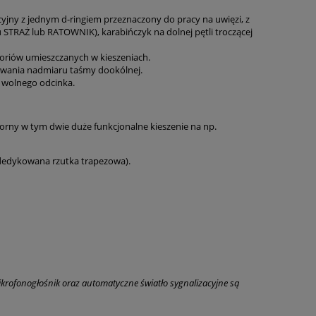
ny z jednym d-ringiem przeznaczony do pracy na uwięzi, z
 STRAŻ lub RATOWNIK), karabińczyk na dolnej pętli troczącej
soriów umieszczanych w kieszeniach.
owania nadmiaru taśmy dookólnej.
e wolnego odcinka.
porny w tym dwie duże funkcjonalne kieszenie na np.
(dedykowana rzutka trapezowa).
mikrofonogłośnik oraz automatyczne światło sygnalizacyjne są