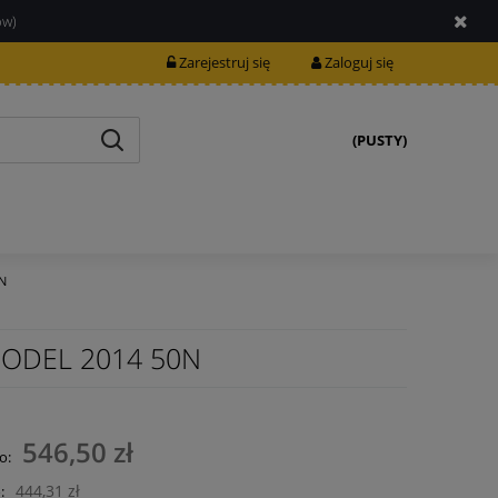
ów)
Zarejestruj się
Zaloguj się
(PUSTY)
0N
 MODEL 2014 50N
546,50 zł
o:
444,31 zł
: