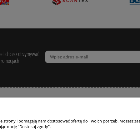
żeli chcesz otrzymywać
promocjach.
POMOC
ZAKUPY
MOJE KONTO
nie strony i pomagają nam dostosować ofertę do Twoich potrzeb. Możesz zaa
egulaminy
Zasady zwrotów i
Twoje zamówienia
jąc opcję "Dostosuj zgody".
reklamacji
egulamin Konkursu
Ustawienia konta
Formularz reklamacji
Przechowalnia