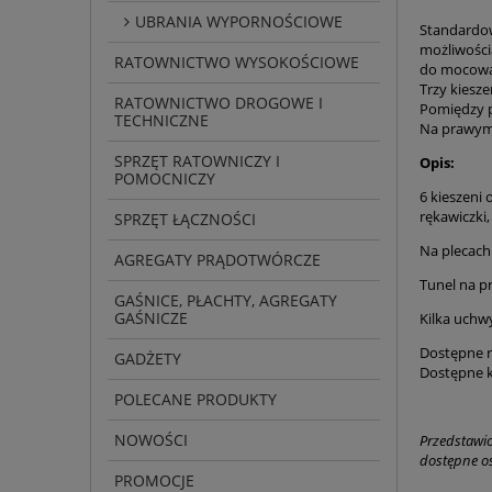
UBRANIA WYPORNOŚCIOWE
Standardow
możliwości
RATOWNICTWO WYSOKOŚCIOWE
do mocowa
Trzy kiesz
RATOWNICTWO DROGOWE I
Pomiędzy p
TECHNICZNE
Na prawym 
SPRZĘT RATOWNICZY I
Opis:
POMOCNICZY
6 kieszeni
rękawiczki,
SPRZĘT ŁĄCZNOŚCI
Na plecach
AGREGATY PRĄDOTWÓRCZE
Tunel na p
GAŚNICE, PŁACHTY, AGREGATY
GAŚNICZE
Kilka uchw
Dostępne 
GADŻETY
Dostępne k
POLECANE PRODUKTY
NOWOŚCI
Przedstawio
dostępne o
PROMOCJE