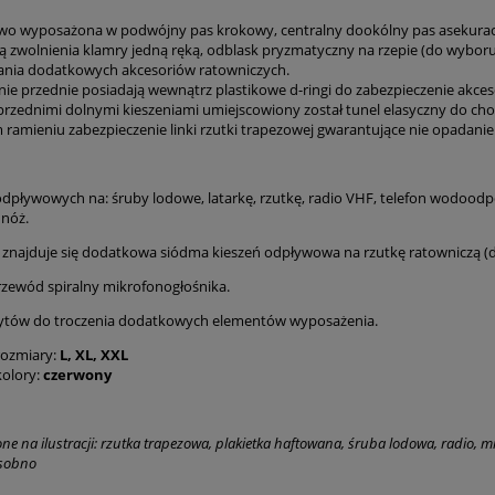
o wyposażona w podwójny pas krokowy, centralny dookólny pas asekuracyj
ą zwolnienia klamry jedną ręką, odblask pryzmatyczny na rzepie (do wyboru
nia dodatkowych akcesoriów ratowniczych.
enie przednie posiadają wewnątrz plastikowe d-ringi do zabezpieczenie akce
rzednimi dolnymi kieszeniami umiejscowiony został tunel elasyczny do ch
ramieniu zabezpieczenie linki rzutki trapezowej gwarantujące nie opadani
 odpływowych na: śruby lodowe, latarkę, rzutkę, radio VHF, telefon wodood
 nóż.
 znajduje się dodatkowa siódma kieszeń odpływowa na rzutkę ratowniczą 
rzewód spiralny mikrofonogłośnika.
ytów do troczenia dodatkowych elementów wyposażenia.
rozmiary:
L, XL, XXL
olory:
czerwony
ne na ilustracji: rzutka trapezowa, plakietka haftowana, śruba lodowa, radio, 
sobno