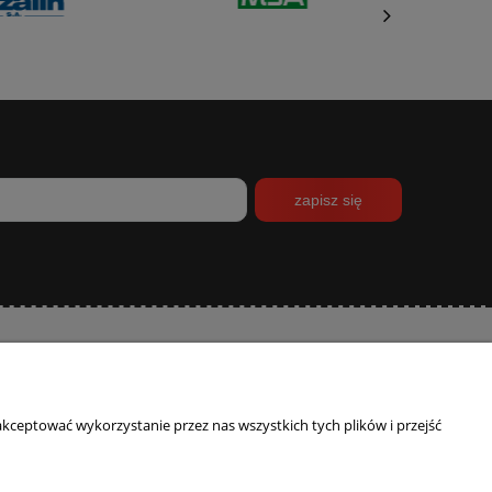
zapisz się
INFORMACJE
O NAS
kceptować wykorzystanie przez nas wszystkich tych plików i przejść
Polityka prywatności
Kontakt
Program lojalnościowy
Blog
O firmie