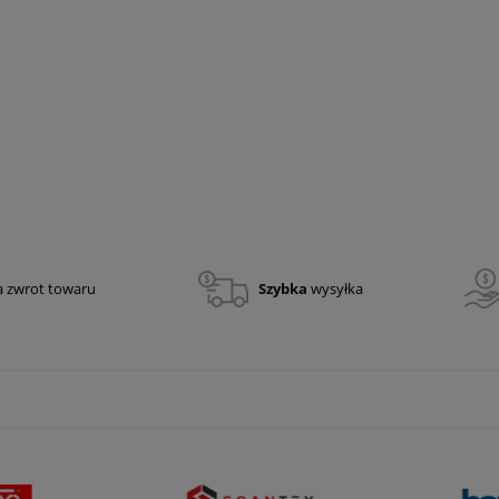
 kierowania ruchem RBLED
Koszulka strażacka piaskowa ZOSP
PLUS
39,99 zł
32,51 zł
a zwrot towaru
Szybka
wysyłka