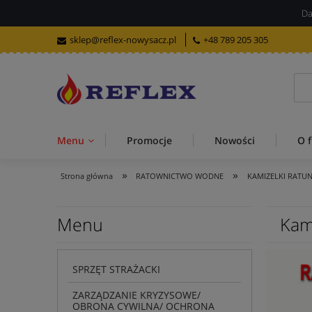
Da
sklep@reflex-nowysacz.pl
+48 789 205 305
Menu
Promocje
Nowości
O f
»
»
Strona główna
RATOWNICTWO WODNE
KAMIZELKI RATU
Menu
Kam
SPRZĘT STRAŻACKI
ZARZĄDZANIE KRYZYSOWE/
OBRONA CYWILNA/ OCHRONA