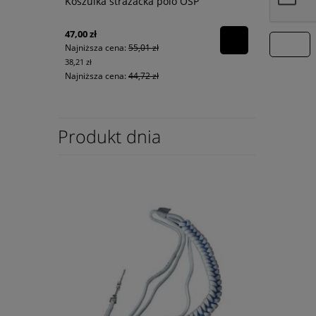
Koszulka strażacka polo OSP
47,00 zł
wyślij
Najniższa cena:
55,01 zł
38,21 zł
Najniższa cena:
44,72 zł
Produkt dnia