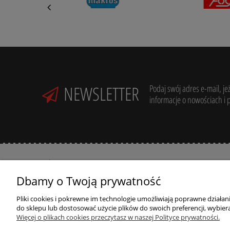
NEWSLETTER
Podaj swój adres e-mail, je
informacje o nowościach i 
Dbamy o Twoją prywatność
Pliki cookies i pokrewne im technologie umożliwiają poprawne działa
R
Potrzebujesz pomocy? Zadzwoń:
do sklepu lub dostosować użycie plików do swoich preferencji, wybiera
+48 789 205 305
R
Więcej o plikach cookies przeczytasz w naszej Polityce prywatności.
ul. Zdrojowa 39,