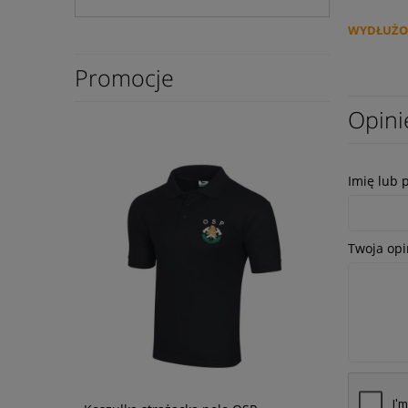
WYDŁUŻON
Promocje
Opini
Imię lub 
Twoja opi