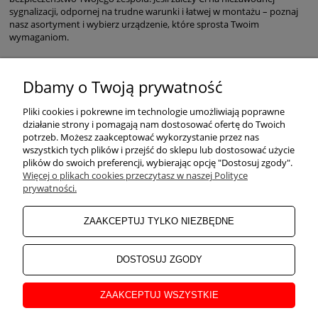
sygnalizacji, odpornej na trudne warunki i łatwej w montażu – poznaj
nasz asortyment i wybierz urządzenie, które sprosta Twoim
wymaganiom.
Dbamy o Twoją prywatność
POMOC
Pliki cookies i pokrewne im technologie umożliwiają poprawne
działanie strony i pomagają nam dostosować ofertę do Twoich
potrzeb. Możesz zaakceptować wykorzystanie przez nas
wszystkich tych plików i przejść do sklepu lub dostosować użycie
ZAKUPY
plików do swoich preferencji, wybierając opcję "Dostosuj zgody".
Więcej o plikach cookies przeczytasz w naszej Polityce
prywatności.
MOJE KONTO
ZAAKCEPTUJ TYLKO NIEZBĘDNE
INFORMACJE
DOSTOSUJ ZGODY
ZAAKCEPTUJ WSZYSTKIE
O NAS