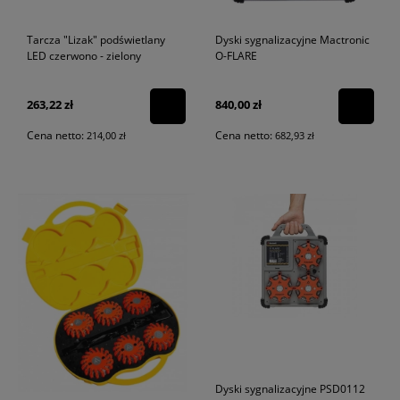
Tarcza "Lizak" podświetlany
Dyski sygnalizacyjne Mactronic
LED czerwono - zielony
O-FLARE
263,22 zł
840,00 zł
Cena netto:
Cena netto:
214,00 zł
682,93 zł
Dyski sygnalizacyjne PSD0112