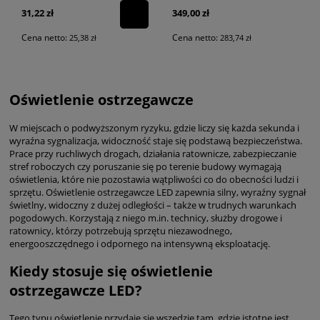
31,22 zł
349,00 zł
Cena netto:
Cena netto:
25,38 zł
283,74 zł
Oświetlenie ostrzegawcze
W miejscach o podwyższonym ryzyku, gdzie liczy się każda sekunda i
wyraźna sygnalizacja, widoczność staje się podstawą bezpieczeństwa.
Prace przy ruchliwych drogach, działania ratownicze, zabezpieczanie
stref roboczych czy poruszanie się po terenie budowy wymagają
oświetlenia, które nie pozostawia wątpliwości co do obecności ludzi i
sprzętu. Oświetlenie ostrzegawcze LED zapewnia silny, wyraźny sygnał
świetlny, widoczny z dużej odległości – także w trudnych warunkach
pogodowych. Korzystają z niego m.in. technicy, służby drogowe i
ratownicy, którzy potrzebują sprzętu niezawodnego,
energooszczędnego i odpornego na intensywną eksploatację.
Kiedy stosuje się oświetlenie
ostrzegawcze LED?
Tego typu oświetlenie przydaje się wszędzie tam, gdzie istotne jest