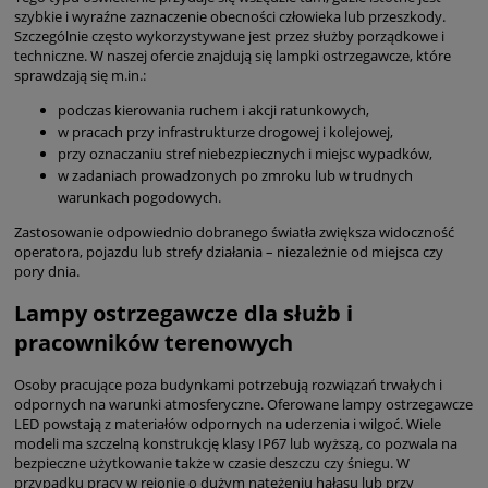
szybkie i wyraźne zaznaczenie obecności człowieka lub przeszkody.
Szczególnie często wykorzystywane jest przez służby porządkowe i
techniczne. W naszej ofercie znajdują się lampki ostrzegawcze, które
sprawdzają się m.in.:
podczas kierowania ruchem i akcji ratunkowych,
w pracach przy infrastrukturze drogowej i kolejowej,
przy oznaczaniu stref niebezpiecznych i miejsc wypadków,
w zadaniach prowadzonych po zmroku lub w trudnych
warunkach pogodowych.
Zastosowanie odpowiednio dobranego światła zwiększa widoczność
operatora, pojazdu lub strefy działania – niezależnie od miejsca czy
pory dnia.
Lampy ostrzegawcze dla służb i
pracowników terenowych
Osoby pracujące poza budynkami potrzebują rozwiązań trwałych i
odpornych na warunki atmosferyczne. Oferowane lampy ostrzegawcze
LED powstają z materiałów odpornych na uderzenia i wilgoć. Wiele
modeli ma szczelną konstrukcję klasy IP67 lub wyższą, co pozwala na
bezpieczne użytkowanie także w czasie deszczu czy śniegu. W
przypadku pracy w rejonie o dużym natężeniu hałasu lub przy