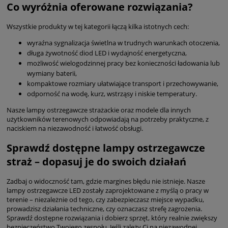
Co wyróżnia oferowane rozwiązania?
Wszystkie produkty w tej kategorii łączą kilka istotnych cech:
wyraźna sygnalizacja świetlna w trudnych warunkach otoczenia,
długa żywotność diod LED i wydajność energetyczna,
możliwość wielogodzinnej pracy bez konieczności ładowania lub
wymiany baterii,
kompaktowe rozmiary ułatwiające transport i przechowywanie,
odporność na wodę, kurz, wstrząsy i niskie temperatury.
Nasze lampy ostrzegawcze strażackie oraz modele dla innych
użytkowników terenowych odpowiadają na potrzeby praktyczne, z
naciskiem na niezawodność i łatwość obsługi.
Sprawdź dostępne lampy ostrzegawcze
straż – dopasuj je do swoich działań
Zadbaj o widoczność tam, gdzie margines błędu nie istnieje. Nasze
lampy ostrzegawcze LED zostały zaprojektowane z myślą o pracy w
terenie – niezależnie od tego, czy zabezpieczasz miejsce wypadku,
prowadzisz działania techniczne, czy oznaczasz strefę zagrożenia.
Sprawdź dostępne rozwiązania i dobierz sprzęt, który realnie zwiększy
bezpieczeństwo Twojego zespołu. Jeśli zależy Ci na niezawodnej