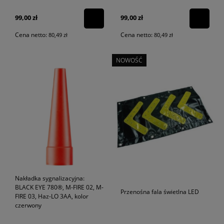
99,00 zł
99,00 zł
Cena netto:
Cena netto:
80,49 zł
80,49 zł
NOWOŚĆ
Nakładka sygnalizacyjna:
BLACK EYE 780®, M-FIRE 02, M-
Przenośna fala świetlna LED
FIRE 03, Haz-LO 3AA, kolor
czerwony