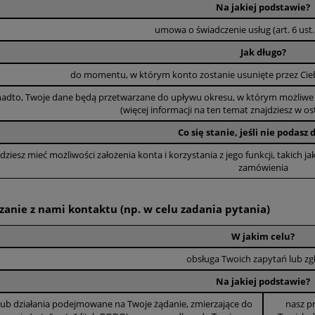
Na jakiej podstawie?
umowa o świadczenie usług (art. 6 ust. 
Jak długo?
do momentu, w którym konto zostanie usunięte przez Cieb
adto, Twoje dane będą przetwarzane do upływu okresu, w którym możliwe je
(więcej informacji na ten temat znajdziesz w osta
Co się stanie, jeśli nie podasz
adio Holster Tee-Uu
Drabina nasadkowa MAKROS DN 40
dziesz mieć możliwości założenia konta i korzystania z jego funkcji, takich 
zamówienia
1 814,25 zł
1 475,00 zł
zanie z nami kontaktu (np. w celu zadania pytania)
W jakim celu?
obsługa Twoich zapytań lub zg
Na jakiej podstawie?
ub działania podejmowane na Twoje żądanie, zmierzające do
nasz p