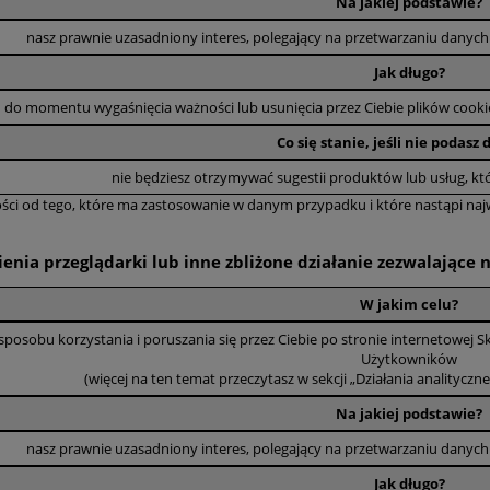
Na jakiej podstawie?
nasz prawnie uzasadniony interes, polegający na przetwarzaniu danych w
Jak długo?
do momentu wygaśnięcia ważności lub usunięcia przez Ciebie plików coo
Co się stanie, jeśli nie podasz
nie będziesz otrzymywać sugestii produktów lub usług, k
ości od tego, które ma zastosowanie w danym przypadku i które nastąpi naj
ienia przeglądarki lub inne zbliżone działanie zezwalające
W jakim celu?
 sposobu korzystania i poruszania się przez Ciebie po stronie internetowej
Użytkowników
(więcej na ten temat przeczytasz w sekcji „Działania analityczne”
Na jakiej podstawie?
nasz prawnie uzasadniony interes, polegający na przetwarzaniu danych w
Jak długo?