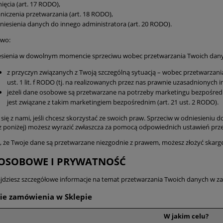
ięcia (art. 17 RODO),
niczenia przetwarzania (art. 18 RODO),
niesienia danych do innego administratora (art. 20 RODO).
awo:
esienia w dowolnym momencie sprzeciwu wobec przetwarzania Twoich dan
z przyczyn związanych z Twoją szczególną sytuacją – wobec przetwarzani
ust. 1 lit. f RODO (tj. na realizowanych przez nas prawnie uzasadnionych i
jeżeli dane osobowe są przetwarzane na potrzeby marketingu bezpośredni
jest związane z takim marketingiem bezpośrednim (art. 21 ust. 2 RODO).
się z nami, jeśli chcesz skorzystać ze swoich praw. Sprzeciw w odniesieniu 
z poniżej) możesz wyrazić zwłaszcza za pomocą odpowiednich ustawień prze
sz, że Twoje dane są przetwarzane niezgodnie z prawem, możesz złożyć sk
OSOBOWE I PRYWATNOŚĆ
ajdziesz szczegółowe informacje na temat przetwarzania Twoich danych w za
nie zamówienia w Sklepie
W jakim celu?