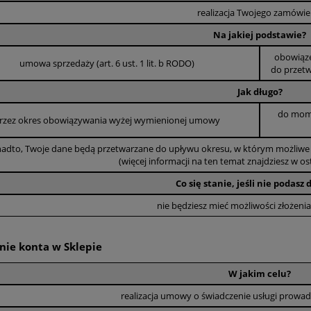
realizacja Twojego zamówie
Na jakiej podstawie?
obowiąze
umowa sprzedaży (art. 6 ust. 1 lit. b RODO)
do przetw
Jak długo?
do mome
rzez okres obowiązywania wyżej wymienionej umowy
adto, Twoje dane będą przetwarzane do upływu okresu, w którym możliwe je
(więcej informacji na ten temat znajdziesz w osta
Co się stanie, jeśli nie podasz
nie będziesz mieć możliwości złożeni
enie konta w Sklepie
W jakim celu?
realizacja umowy o świadczenie usługi prowad