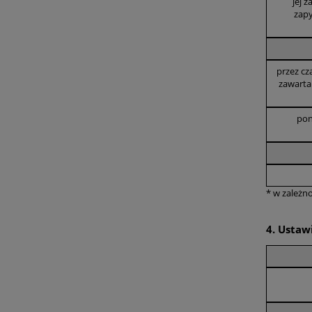
jej 
zapy
przez cz
zawarta
pon
* w zależn
4. Ustaw