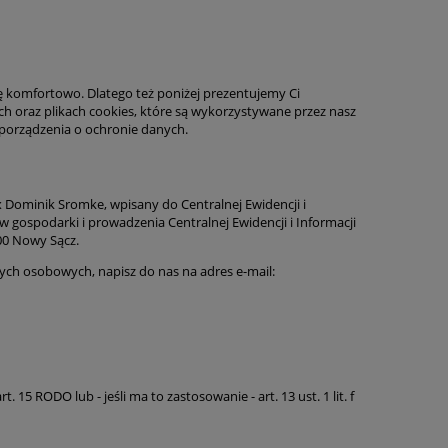
ię komfortowo. Dlatego też poniżej prezentujemy Ci
h oraz plikach cookies, które są wykorzystywane przez nasz
zporządzenia o ochronie danych.
 Dominik Sromke, wpisany do Centralnej Ewidencji i
 gospodarki i prowadzenia Centralnej Ewidencji i Informacji
00 Nowy Sącz.
ych osobowych, napisz do nas na adres e-mail:
 RODO lub - jeśli ma to zastosowanie - art. 13 ust. 1 lit. f