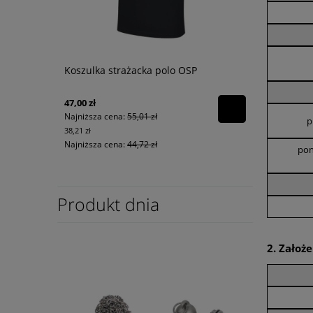
Koszulka strażacka polo OSP
47,00 zł
Najniższa cena:
55,01 zł
p
38,21 zł
Najniższa cena:
44,72 zł
pon
Produkt dnia
2. Założ