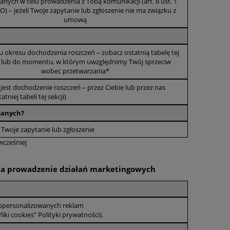
anych w celu prowadzenia z Tobą komunikacji (art. 6 ust. 1
ODO) – jeżeli Twoje zapytanie lub zgłoszenie nie ma związku z
umową
 okresu dochodzenia roszczeń – zobacz ostatnią tabelę tej
 - lub do momentu, w którym uwzględnimy Twój sprzeciw
wobec przetwarzania*
st dochodzenie roszczeń – przez Ciebie lub przez nas
tniej tabeli tej sekcji)
 danych?
 Twoje zapytanie lub zgłoszenie
wcześniej
e na prowadzenie działań marketingowych
 spersonalizowanych reklam
liki cookies” Polityki prywatności).