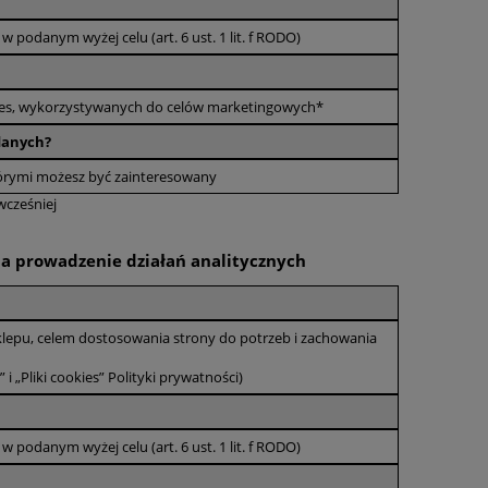
 podanym wyżej celu (art. 6 ust. 1 lit. f RODO)
kies, wykorzystywanych do celów marketingowych*
 danych?
tórymi możesz być zainteresowany
wcześniej
 na prowadzenie działań analitycznych
 Sklepu, celem dostosowania strony do potrzeb i zachowania
 i „Pliki cookies” Polityki prywatności)
 podanym wyżej celu (art. 6 ust. 1 lit. f RODO)