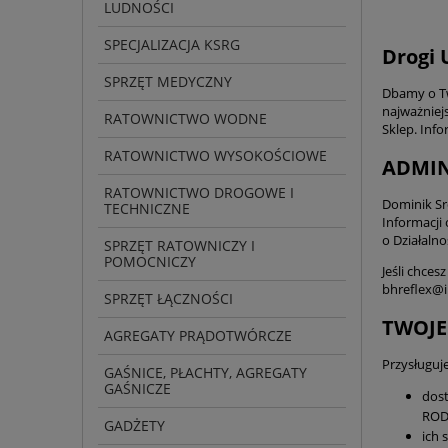
LUDNOŚCI
SPECJALIZACJA KSRG
Drogi 
SPRZĘT MEDYCZNY
Dbamy o Tw
najważniej
RATOWNICTWO WODNE
Sklep. Inf
RATOWNICTWO WYSOKOŚCIOWE
ADMIN
RATOWNICTWO DROGOWE I
Dominik Sr
TECHNICZNE
Informacji
o Działaln
SPRZĘT RATOWNICZY I
POMOCNICZY
Jeśli chce
bhreflex@in
SPRZĘT ŁĄCZNOŚCI
TWOJE
AGREGATY PRĄDOTWÓRCZE
Przysługuj
GAŚNICE, PŁACHTY, AGREGATY
GAŚNICZE
dost
ROD
GADŻETY
ich 