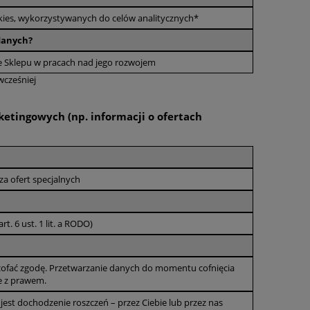
kies, wykorzystywanych do celów analitycznych*
 danych?
ze Sklepu w pracach nad jego rozwojem
wcześniej
ketingowych (np. informacji o ofertach
a ofert specjalnych
. 6 ust. 1 lit. a RODO)
cofać zgodę. Przetwarzanie danych do momentu cofnięcia
e z prawem.
st dochodzenie roszczeń – przez Ciebie lub przez nas