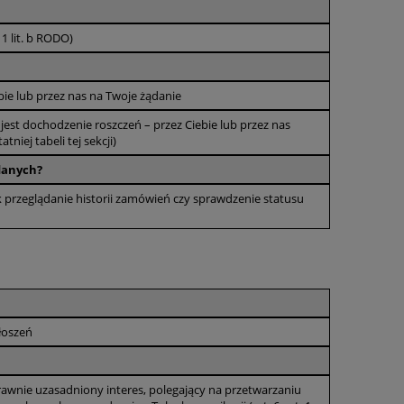
1 lit. b RODO)
ie lub przez nas na Twoje żądanie
st dochodzenie roszczeń – przez Ciebie lub przez nas
tniej tabeli tej sekcji)
 danych?
84
Półka na pachołki ostrzegawcze
Czapka termoaktyw
jak przeglądanie historii zamówień czy sprawdzenie statusu
430,50 zł
90,00 zł
350,00 zł
73,17 zł
łoszeń
rawnie uzasadniony interes, polegający na przetwarzaniu