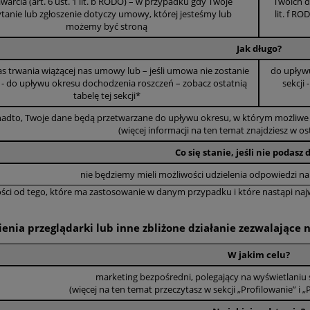
zawarcia (art. 6 ust. 1 lit. b RODO) – w przypadku gdy Twoje
Twoich d
tanie lub zgłoszenie dotyczy umowy, której jesteśmy lub
lit. f R
możemy być stroną
Jak długo?
as trwania wiążącej nas umowy lub – jeśli umowa nie zostanie
do upływu
 - do upływu okresu dochodzenia roszczeń – zobacz ostatnią
sekcji
tabelę tej sekcji*
adto, Twoje dane będą przetwarzane do upływu okresu, w którym możliwe je
(więcej informacji na ten temat znajdziesz w osta
Co się stanie, jeśli nie podasz
nie będziemy mieli możliwości udzielenia odpowiedzi na
ości od tego, które ma zastosowanie w danym przypadku i które nastąpi naj
ienia przeglądarki lub inne zbliżone działanie zezwalając
W jakim celu?
marketing bezpośredni, polegający na wyświetlaniu
(więcej na ten temat przeczytasz w sekcji „Profilowanie” i „P