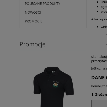
usun
POLECANE PRODUKTY
ogra
prze
NOWOŚCI
A także pr
PROMOCJE
wni
Promocje
Skontaktuj 
przeczytas
Jeśli uzna
DANE 
Poniżej zn
1. Złoże