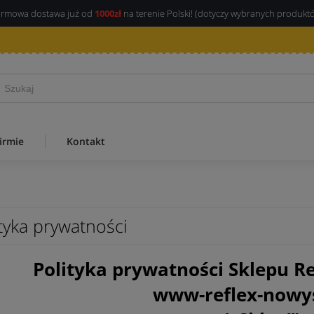
rmowa dostawa już od
1000zł
na terenie Polski! (dotyczy wybranych produkt
irmie
Kontakt
tyka prywatności
Polityka prywatności Sklepu Re
www-reflex-nowys