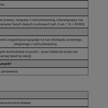
nia
k prawny, związany z rachunkowością, zobowiązujący nas
arzania Twoich danych osobowych (art. 6 ust. 1 lit. c RODO)
ntu wygaśnięcia ciążącego na nas obowiązku prawnego,
związanego z rachunkowością
st dochodzenie roszczeń – przez Ciebie lub przez nas
tniej tabeli tej sekcji)
 danych?
a zamówienia
zenia konta w Sklepie