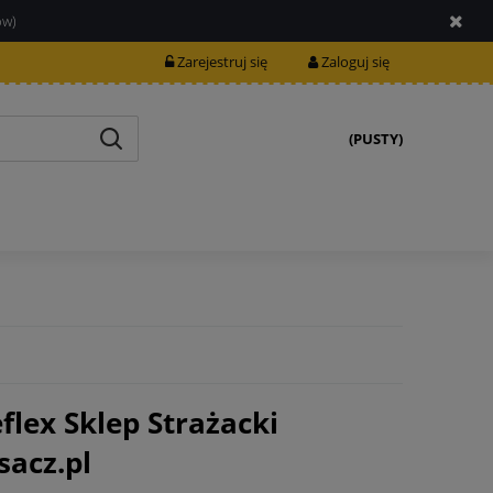
ów)
Zarejestruj się
Zaloguj się
(PUSTY)
flex Sklep Strażacki
acz.pl