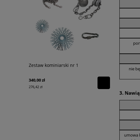
pon
Zestaw kominiarski nr 1
Torba na r
nie bę
Channel
340,00 zł
130,00 zł
276,42 zł
105,69 zł
3. Nawią
umowa l