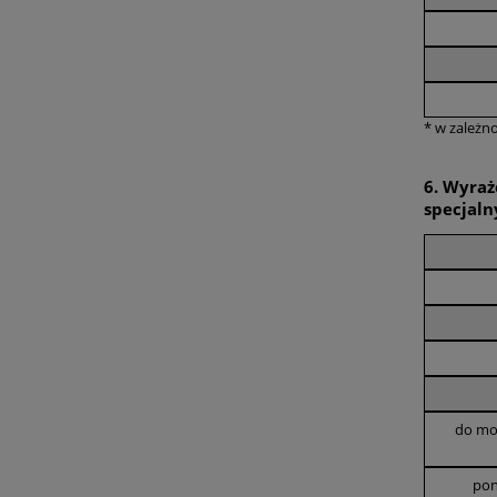
* w zależn
6. Wyraż
specjaln
do mom
pon