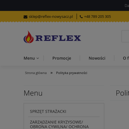
Da
sklep@reflex-nowysacz.pl
+48 789 205 305
Menu
Promocje
Nowości
O f
»
Strona główna
Polityka prywatności
Menu
Poli
SPRZĘT STRAŻACKI
ZARZĄDZANIE KRYZYSOWE/
OBRONA CYWILNA/ OCHRONA