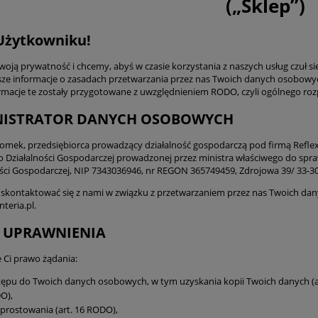
(„Sklep”)
Użytkowniku!
oją prywatność i chcemy, abyś w czasie korzystania z naszych usług czuł s
sze informacje o zasadach przetwarzania przez nas Twoich danych osobowyc
ormacje te zostały przygotowane z uwzględnieniem RODO, czyli ogólnego ro
ISTRATOR DANYCH OSOBOWYCH
omek, przedsiębiorca prowadzący działalność gospodarczą pod firmą Reflex
 o Działalności Gospodarczej prowadzonej przez ministra właściwego do spraw
ości Gospodarczej, NIP 7343036946, nr REGON 365749459, Zdrojowa 39/ 33-3
sz skontaktować się z nami w związku z przetwarzaniem przez nas Twoich dan
teria.pl.
 UPRAWNIENIA
e Ci prawo żądania:
ępu do Twoich danych osobowych, w tym uzyskania kopii Twoich danych (art. 15
O),
sprostowania (art. 16 RODO),