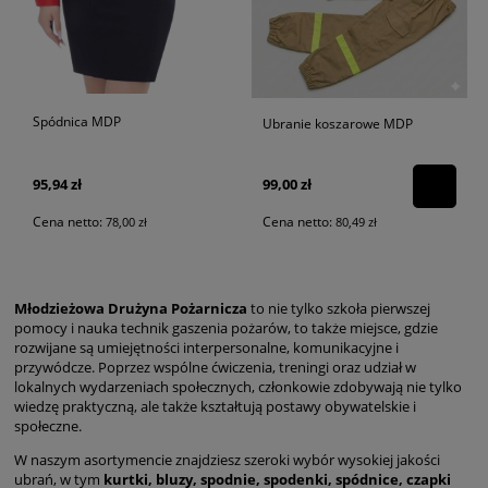
Spódnica MDP
Ubranie koszarowe MDP
95,94 zł
99,00 zł
Cena netto:
Cena netto:
78,00 zł
80,49 zł
Młodzieżowa Drużyna Pożarnicza
to nie tylko szkoła pierwszej
pomocy i nauka technik gaszenia pożarów, to także miejsce, gdzie
rozwijane są umiejętności interpersonalne, komunikacyjne i
przywódcze. Poprzez wspólne ćwiczenia, treningi oraz udział w
lokalnych wydarzeniach społecznych, członkowie zdobywają nie tylko
wiedzę praktyczną, ale także kształtują postawy obywatelskie i
społeczne.
W naszym asortymencie znajdziesz szeroki wybór wysokiej jakości
ubrań, w tym
kurtki, bluzy, spodnie, spodenki, spódnice, czapki