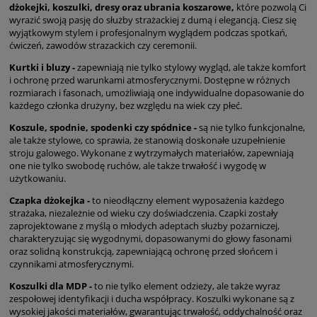
dżokejki, koszulki, dresy oraz ubrania koszarowe,
które pozwolą Ci
wyrazić swoją pasję do służby strażackiej z dumą i elegancją. Ciesz się
wyjątkowym stylem i profesjonalnym wyglądem podczas spotkań,
ćwiczeń, zawodów strazackich czy ceremonii.
Kurtki i bluzy -
zapewniają nie tylko stylowy wygląd, ale także komfort
i ochronę przed warunkami atmosferycznymi. Dostępne w różnych
rozmiarach i fasonach, umożliwiają one indywidualne dopasowanie do
każdego członka drużyny, bez względu na wiek czy płeć.
Koszule, spodnie, spodenki czy spódnice -
są nie tylko funkcjonalne,
ale także stylowe, co sprawia, że stanowią doskonałe uzupełnienie
stroju galowego. Wykonane z wytrzymałych materiałów, zapewniają
one nie tylko swobodę ruchów, ale także trwałość i wygodę w
użytkowaniu.
Czapka dżokejka -
to nieodłączny element wyposażenia każdego
strażaka, niezależnie od wieku czy doświadczenia. Czapki zostały
zaprojektowane z myślą o młodych adeptach służby pożarniczej,
charakteryzując się wygodnymi, dopasowanymi do głowy fasonami
oraz solidną konstrukcją, zapewniającą ochronę przed słońcem i
czynnikami atmosferycznymi.
Koszulki dla MDP -
to nie tylko element odzieży, ale także wyraz
zespołowej identyfikacji i ducha współpracy. Koszulki wykonane są z
wysokiej jakości materiałów, gwarantując trwałość, oddychalność oraz