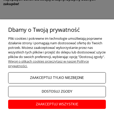
zakupów!
Dbamy o Twoją prywatność
POMOC
Pliki cookies i pokrewne im technologie umożliwiają poprawne
działanie strony i pomagają nam dostosować ofertę do Twoich
potrzeb. Możesz zaakceptować wykorzystanie przez nas
wszystkich tych plików i przejść do sklepu lub dostosować użycie
ZAKUPY
plików do swoich preferencji, wybierając opcję "Dostosuj zgody".
Więcej o plikach cookies przeczytasz w naszej Polityce
prywatności.
MOJE KONTO
ZAAKCEPTUJ TYLKO NIEZBĘDNE
INFORMACJE
DOSTOSUJ ZGODY
ZAAKCEPTUJ WSZYSTKIE
O NAS