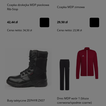
Czapka dżokejka MDP piaskowa
Czapka MDP zimowa
Rib-Stop
42,44 zł
29,50 zł
Cena netto:
Cena netto:
34,50 zł
23,98 zł
Dres MDP wzór 1 (bluza
Buty taktyczne ZEPHYR ZX07
czerwona/spodnie czarne)