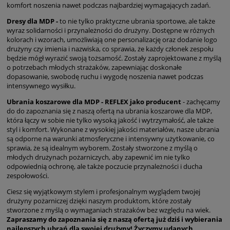
komfort noszenia nawet podczas najbardziej wymagających zadań.
Dresy dla MDP -
to nie tylko praktyczne ubrania sportowe, ale także
wyraz solidarności i przynależności do drużyny. Dostępne w różnych
kolorach i wzorach, umożliwiają one personalizację oraz dodanie logo
drużyny czy imienia i nazwiska, co sprawia, że każdy członek zespołu
będzie mógł wyrazić swoją tożsamość. Zostały zaprojektowane z myślą
o potrzebach młodych strażaków, zapewniając doskonałe
dopasowanie, swobodę ruchu i wygodę noszenia nawet podczas
intensywnego wysiłku.
Ubrania koszarowe dla MDP - REFLEX jako producent
- zachęcamy
do do zapoznania się z naszą ofertą na ubrania koszarowe dla MDP,
która łączy w sobie nie tylko wysoką jakość i wytrzymałość, ale także
styl i komfort. Wykonane z wysokiej jakości materiałów, nasze ubrania
są odporne na warunki atmosferyczne i intensywny użytkowanie, co
sprawia, że są idealnym wyborem. Zostały stworzone z myślą o
młodych drużynach pożarniczych, aby zapewnić im nie tylko
odpowiednią ochronę, ale także poczucie przynależności i ducha
zespołowości.
Ciesz się wyjątkowym stylem i profesjonalnym wyglądem twojej
drużyny pożarniczej dzięki naszym produktom, które zostały
stworzone z myślą o wymaganiach strażaków bez względu na wiek.
Zapraszamy do zapoznania się z naszą ofertą już dziś i wybierania
najlepszych ubrań dla swojej drużyny! Życzymy udanych