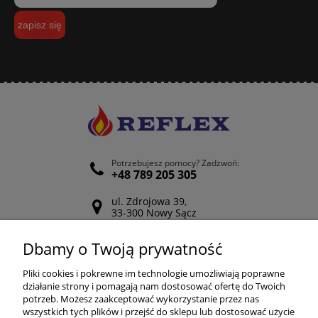
zapisz się
Potrzebujesz pomocy? Zadzwoń:
+48 789 205 305
ul. Zdrojowa 39,
33-300 Nowy Sącz
Odwiedź nasz Facebook
Dbamy o Twoją prywatność
POMOC
Pliki cookies i pokrewne im technologie umożliwiają poprawne
działanie strony i pomagają nam dostosować ofertę do Twoich
potrzeb. Możesz zaakceptować wykorzystanie przez nas
wszystkich tych plików i przejść do sklepu lub dostosować użycie