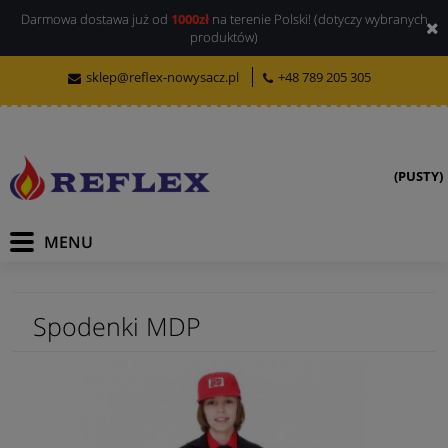
Darmowa dostawa już od
1000zł
na terenie Polski! (dotyczy wybranych
produktów)
sklep@reflex-nowysacz.pl
+48 789 205 305
(PUSTY)
Spodenki MDP