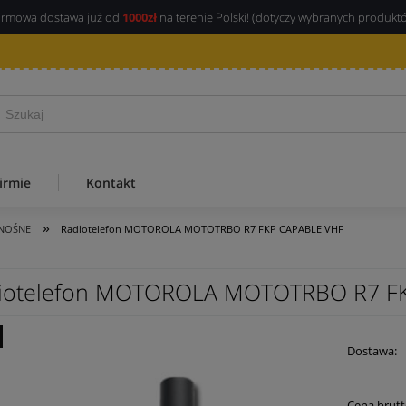
rmowa dostawa już od
1000zł
na terenie Polski! (dotyczy wybranych produkt
irmie
Kontakt
»
ENOŚNE
Radiotelefon MOTOROLA MOTOTRBO R7 FKP CAPABLE VHF
iotelefon MOTOROLA MOTOTRBO R7 F
Dostawa:
Cena 
Cena brutt