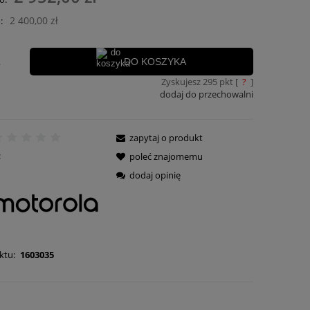
ości
2 400,00 zł
:
.
DO KOSZYKA
Zyskujesz
295
pkt [
?
]
dodaj do przechowalni
zapytaj o produkt
:
poleć znajomemu
dodaj opinię
ktu:
1603035