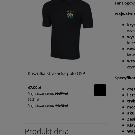
i analogow
Najważnie
krys
wyra
wyt
kurz
now
łatw
wsz
czyn
Koszulka strażacka polo OSP
Specyfika
47,00 zł
częs
Najniższa cena:
55,01 zł
lic
38,21 zł
tryb
Najniższa cena:
44,72 zł
moc
aku
Zasi
Kla
Produkt dnia
Wag