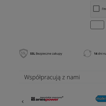
wyślij
SSL
Bezpieczne zakupy
14
dni n
Współpracują z nami