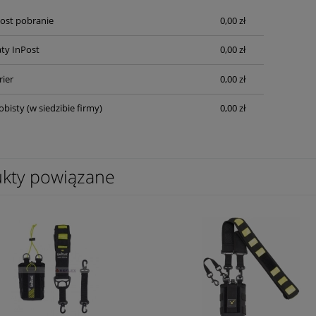
Cena nie zawiera ewentualnych kosztów
Post pobranie
0,00 zł
płatności
ty InPost
0,00 zł
rier
0,00 zł
obisty
(w siedzibie firmy)
0,00 zł
kty powiązane