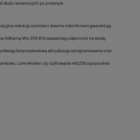
d służb ratowniczych po przemysł.
tacyjna redukcja szumów z dwoma mikrofonami gwarantują
rmą militarną MIL-STD-810 zapewniają odporność na wodę,
żliwiają bezprzewodową aktualizację oprogramowania oraz
 Mandown, Lone Worker czy szyfrowanie AES256 (opcjonalne)