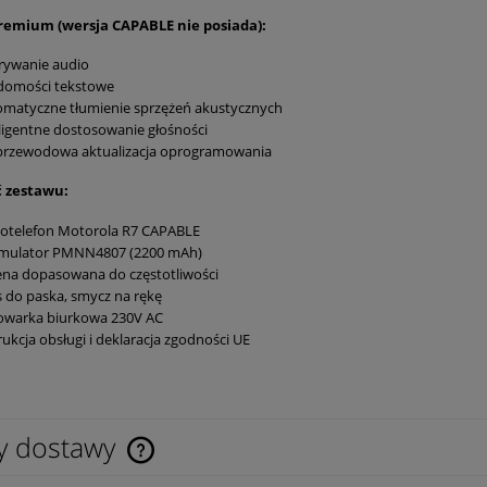
remium (wersja CAPABLE nie posiada):
rywanie audio
domości tekstowe
matyczne tłumienie sprzężeń akustycznych
ligentne dostosowanie głośności
przewodowa aktualizacja oprogramowania
 zestawu:
iotelefon Motorola R7 CAPABLE
mulator PMNN4807 (2200 mAh)
na dopasowana do częstotliwości
s do paska, smycz na rękę
owarka biurkowa 230V AC
rukcja obsługi i deklaracja zgodności UE
Czujnik tlenku węgla FireAngel FA33
pełniający PSP R1
142,68 zł
y dostawy
Zapytaj
o cenę
116,00 zł