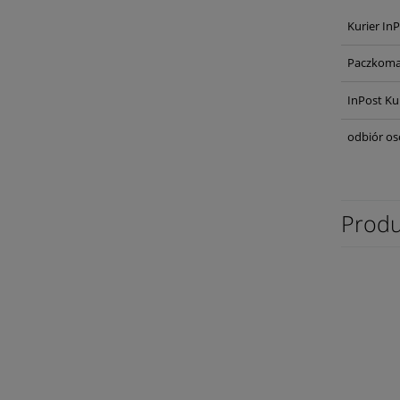
Kurier In
Paczkoma
InPost Ku
odbiór os
Produ