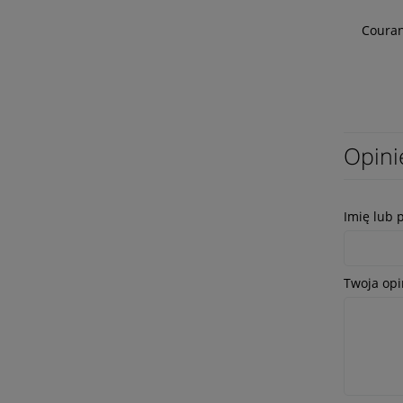
Couran
Opini
Imię lub 
Twoja opi