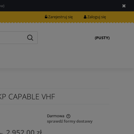
ów)
Zarejestruj się
Zaloguj się
(PUSTY)
KP CAPABLE VHF
Darmowa
sprawdź formy dostawy
nie zawiera ewentualnych kosztów
2 952,00 zł
o: