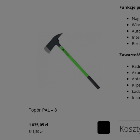
Funkcje p
Nag
Wia
Auto
Inte
Bez
Zawartość
Rad
Aku
Ante
Klip
Ład
Inst
Topór PAL – 8
Zestaw uzu
1 035,05 zł
Koszt
841,50 zł