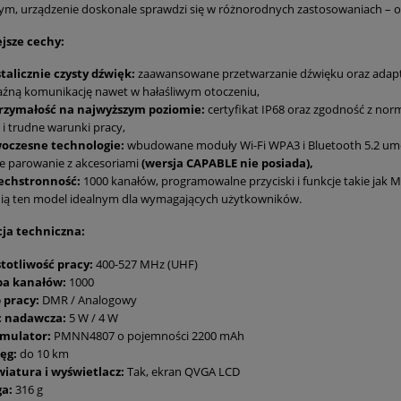
ym, urządzenie doskonale sprawdzi się w różnorodnych zastosowaniach – o
jsze cechy:
talicznie czysty dźwięk:
zaawansowane przetwarzanie dźwięku oraz adap
źną komunikację nawet w hałaśliwym otoczeniu,
rzymałość na najwyższym poziomie:
certyfikat IP68 oraz zgodność z no
 i trudne warunki pracy,
oczesne technologie:
wbudowane moduły Wi-Fi WPA3 i Bluetooth 5.2 umo
e parowanie z akcesoriami
(wersja CAPABLE nie posiada),
echstronność:
1000 kanałów, programowalne przyciski i funkcje takie jak
ią ten model idealnym dla wymagających użytkowników.
cja techniczna:
totliwość pracy:
400-527 MHz (UHF)
zba kanałów:
1000
 pracy:
DMR / Analogowy
 nadawcza:
5 W / 4 W
mulator:
PMNN4807 o pojemności 2200 mAh
ęg:
do 10 km
wiatura i wyświetlacz:
Tak, ekran QVGA LCD
a:
316 g