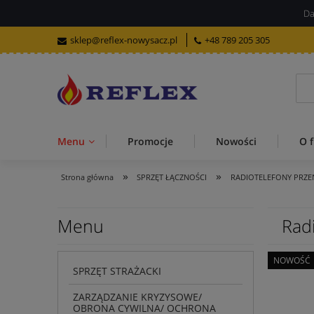
Da
sklep@reflex-nowysacz.pl
+48 789 205 305
Menu
Promocje
Nowości
O f
»
»
Strona główna
SPRZĘT ŁĄCZNOŚCI
RADIOTELEFONY PRZ
Menu
Rad
NOWOŚĆ
SPRZĘT STRAŻACKI
ZARZĄDZANIE KRYZYSOWE/
OBRONA CYWILNA/ OCHRONA