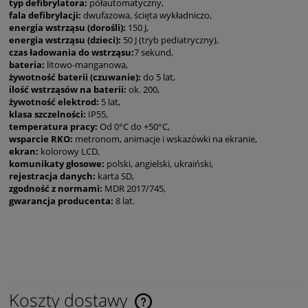
typ defibrylatora:
półautomatyczny,
fala defibrylacji:
dwufazowa, ścięta wykładniczo,
energia wstrząsu (dorośli):
150 J,
energia wstrząsu (dzieci):
50 J (tryb pediatryczny),
czas ładowania do wstrząsu:
7 sekund,
bateria:
litowo-manganowa,
żywotność baterii (czuwanie):
do 5 lat,
ilość wstrząsów na baterii:
ok. 200,
żywotność elektrod:
5 lat,
klasa szczelności:
IP55,
temperatura pracy:
Od 0°C do +50°C,
wsparcie RKO:
metronom, animacje i wskazówki na ekranie,
ekran:
kolorowy LCD,
komunikaty głosowe:
polski, angielski, ukraiński,
rejestracja danych:
karta SD,
zgodność z normami:
MDR 2017/745,
gwarancja producenta:
8 lat.
Koszty dostawy