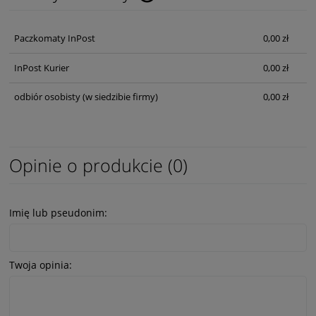
Cena nie zawiera ewentualnych kosztów płatności
Paczkomaty InPost
0,00 zł
InPost Kurier
0,00 zł
odbiór osobisty
(w siedzibie firmy)
0,00 zł
Opinie o produkcie (0)
Imię lub pseudonim:
Twoja opinia: