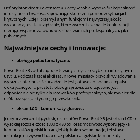
Defibrylator Vivest PowerBeat X3 łączy w sobie wysoką funkcjonalność,
intuicyjność i trwałość, zapewniając skuteczną pomoc w sytuacjach
krytycznych. Dzięki przemyślanym funkcjom i najwyższej jakości
wykonania, jest to urządzenie, które wyróżnia się na tle konkurencji,
oferując wsparcie zarówno w zastosowaniach profesjonalnych, jak i
publicznych.
Najważniejsze cechy i innowacje:
obsługa półautomatyczna:
PowerBeat X3 został zaprojektowany z myślą o szybkim i intuicyjnym
użyciu. Podczas każdej akcji ratunkowej migający przycisk wyładowania
wyraźnie informuje, że urządzenie jest gotowe do podania impulsu
elektrycznego. Ta prostota obsługi sprawia, że urządzenie jest
odpowiednie nie tylko dla ratowników profesjonalnych, ale również dla
osób bez specjalistycznego przeszkolenia.
ekran LCD i komunikaty głosowe:
jednym z wyróżniających się elementów PowerBeat X3 jest ekran LCD o
wysokiej rozdzielczości (800 x 480 px) oraz możliwość wyboru języka
komunikatów (polski lub angielski). Kolorowe animacje, tekstowe
instrukcje na wyświetlaczu oraz polskie i angielskie komunikaty