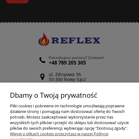
Potrzebujesz pomocy? Zadzwoń:
+48 789 205 305
ul. Zdrojowa 39,
33-300 Nowy Sącz
Odwiedź nasz Facebook
Dbamy o Twoją prywatność
POMOC
Pliki cookies i pokrewne im technologie umożliwiają poprawne
działanie strony i pomagają nam dostosować ofertę do Twoich
potrzeb. Możesz zaakceptować wykorzystanie przez nas
wszystkich tych plików i przejść do sklepu lub dostosować użycie
ZAKUPY
plików do swoich preferencji, wybierając opcję "Dostosuj zgody".
Więcej o plikach cookies przeczytasz w naszej Polityce