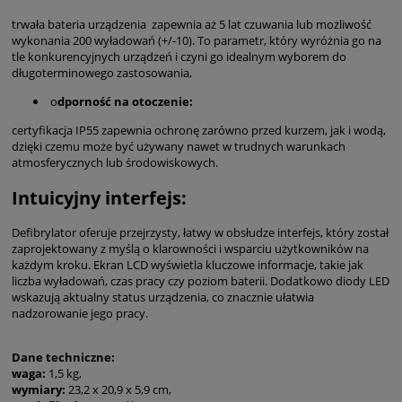
trwała bateria urządzenia zapewnia aż 5 lat czuwania lub możliwość
wykonania 200 wyładowań (+/-10). To parametr, który wyróżnia go na
tle konkurencyjnych urządzeń i czyni go idealnym wyborem do
długoterminowego zastosowania,
o
dporność na otoczenie:
certyfikacja IP55 zapewnia ochronę zarówno przed kurzem, jak i wodą,
dzięki czemu może być używany nawet w trudnych warunkach
atmosferycznych lub środowiskowych.
Intuicyjny interfejs:
Defibrylator oferuje przejrzysty, łatwy w obsłudze interfejs, który został
zaprojektowany z myślą o klarowności i wsparciu użytkowników na
każdym kroku. Ekran LCD wyświetla kluczowe informacje, takie jak
liczba wyładowań, czas pracy czy poziom baterii. Dodatkowo diody LED
wskazują aktualny status urządzenia, co znacznie ułatwia
nadzorowanie jego pracy.
Dane techniczne:
waga:
1,5 kg,
wymiary:
23,2 x 20,9 x 5,9 cm,