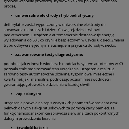
głosowe wspólnie prowadzą użytkownika krok po kroku przez cały
proces,
uniwersalne elektrody i tryb pediatryczny
defibrylator został wyposażony w uniwersalne elektrody do
stosowania u dorosłych i dzieci. Co więcej, dzięki trybowi
pediatrycznemu urządzenie automatycznie dostosowuje energię
wyładowania do 50 J, co czyni je bezpiecznym w użyciu u dzieci. Zmiana
trybu odbywa się jednym naciśnięciem przycisku dorosły/dziecko,
zaawansowane testy diagnostyczne:
podobnie jak w innych wiodących modelach, system autotestów w X3
pozwala stale monitorować stan urządzenia. Urządzenie realizuje
zarówno testy automatyczne (dzienne, tygodniowe, miesięczne i
kwartalne), jak i manualne, podnosząc poziom niezawodności i
gwarantując gotowość do działania w każdej chwili,
z
apis danych:
urządzenie pozwala na zapis wszystkich parametrów pacjenta oraz
pełnych danych z akcji ratunkowych za pomocą karty pamięci. Ta
funkcjonalność znakomicie sprawdza się w analizach pokontrolnych i
dalszym prowadzeniu leczenia,
trwałość baterii: