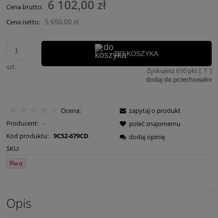
6 102,00 zł
Cena brutto:
5 650,00 zł
Cena netto:
DO KOSZYKA
szt.
Zyskujesz
610
pkt [
?
]
dodaj do przechowalni
Ocena:
zapytaj o produkt
Producent:
-
poleć znajomemu
Kod produktu:
9C52-679CD
dodaj opinię
SKU:
Opis