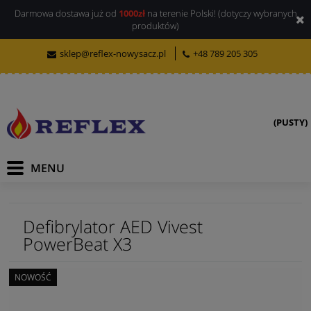
Darmowa dostawa już od
1000zł
na terenie Polski! (dotyczy wybranych
produktów)
sklep@reflex-nowysacz.pl
+48 789 205 305
(PUSTY)
Defibrylator AED Vivest
PowerBeat X3
NOWOŚĆ