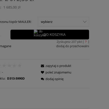
ości
1 685,00 zł
:
trzonu topór MAULER:
.
DO KOSZYKA
Zyskujesz
207
pkt [
?
]
ymagane
dodaj do przechowalni
zapytaj o produkt
:
-
poleć znajomemu
ktu:
D313-5990D
dodaj opinię