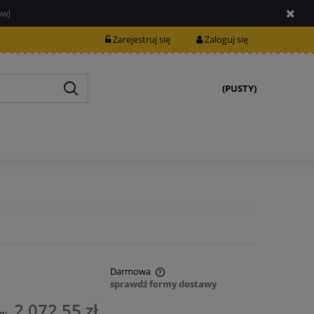
ów)
Zarejestruj się
Zaloguj się
(PUSTY)
Darmowa
sprawdź formy dostawy
nie zawiera ewentualnych kosztów
2 072,55 zł
o: