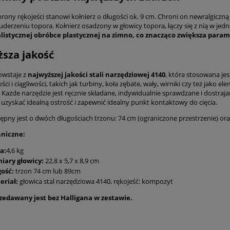
rony rękojeści stanowi kołnierz o długości ok. 9 cm. Chroni on newralgiczną
derzeniu topora. Kołnierz osadzony w głowicy topora, łączy się z nią w jedn
jalistycznej obróbce plastycznej na zimno, co znacząco zwiększa para
sza jakość
wstaje z
najwyższej jakości stali narzędziowej 4140
, która stosowana je
ci i ciągliwości, takich jak turbiny, koła zębate, wały, wirniki czy też j
 Każde narzędzie jest ręcznie składane, indywidualnie sprawdzane i dostraj
 uzyskać idealną ostrość i zapewnić idealny punkt kontaktowy do cięcia.
ępny jest o dwóch długościach trzonu: 74 cm (ograniczone przestrzenie) oraz
niczne:
a:
4,6 kg
iary głowicy:
22,8 x 5,7 x 8,9 cm
gość:
trzon 74 cm lub 89cm
eriał:
głowica stal narzędziowa 4140, rękojeść: kompozyt
zedawany jest bez Halligana w zestawie.