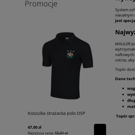
Promocje
System och
niecelnym u
jest spec
Najwyż
MAULER po
wytrzymałoś
naftowych.
ostrze, aby
Topór dost
Dane tech
wag
wym
dłu
mat
Koszulka strażacka polo OSP
Topór spr
47,00 zł
Najniższa cena:
55,01 zł