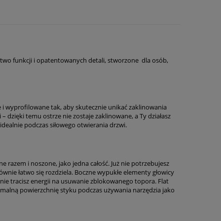
two funkcji i opatentowanych detali, stworzone dla osób,
 i wyprofilowane tak, aby skutecznie unikać zaklinowania
 – dzięki temu ostrze nie zostaje zaklinowane, a Ty działasz
 idealnie podczas siłowego otwierania drzwi.
e razem i noszone, jako jedna całość. Już nie potrzebujesz
ównie łatwo się rozdziela. Boczne wypukłe elementy głowicy
ie tracisz energii na usuwanie zblokowanego topora. Flat
symalną powierzchnię styku podczas używania narzędzia jako