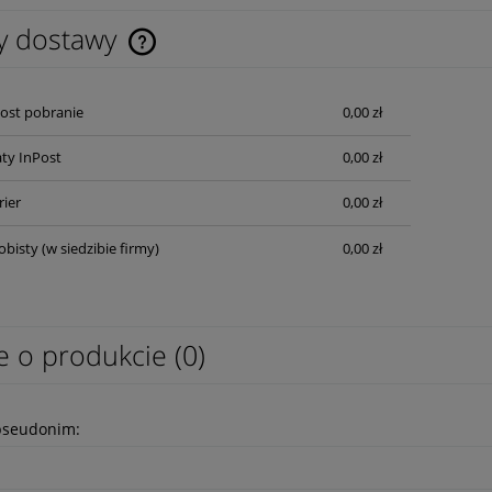
y dostawy
Cena nie zawiera ewentualnych kosztów
Post pobranie
0,00 zł
płatności
ty InPost
0,00 zł
rier
0,00 zł
obisty
(w siedzibie firmy)
0,00 zł
e o produkcie (0)
pseudonim: