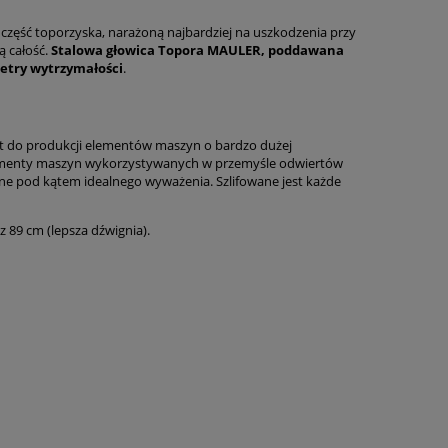
 część toporzyska, narażoną najbardziej na uszkodzenia przy
ą całość.
Stalowa głowica Topora MAULER, poddawana
metry wytrzymałości
.
st do produkcji elementów maszyn o bardzo dużej
ako elementy maszyn wykorzystywanych w przemyśle odwiertów
ane pod kątem idealnego wyważenia. Szlifowane jest każde
 89 cm (lepsza dźwignia).