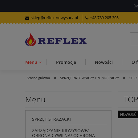
Da
sklep@reflex-nowysacz.pl
+48 789 205 305
Menu
Promocje
Nowości
O f
»
»
Strona główna
SPRZĘT RATOWNICZY I POMOCNICZY
SPRZ
Menu
TO
NOWOŚĆ
SPRZĘT STRAŻACKI
ZARZĄDZANIE KRYZYSOWE/
OBRONA CYWILNA/ OCHRONA