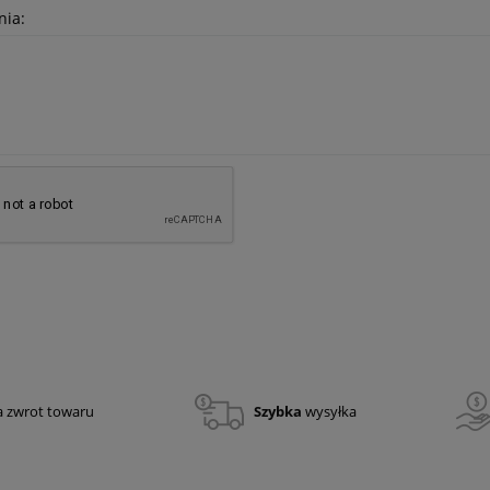
nia:
adio Holster Tee-Uu
Topór PAL – 8
1 035,05 zł
841,50 zł
a zwrot towaru
Szybka
wysyłka