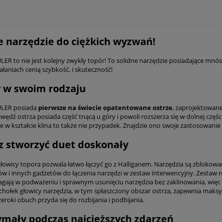
e narzędzie do ciężkich wyzwań!
ER to nie jest kolejny zwykły topór! To solidne narzędzie posiadające mnós
ałaniach cenią szybkość, i skuteczność!
 w swoim rodzaju
LER posiada
pierwsze na świecie opatentowane ostrze
, zaprojektowane
wędź ostrza posiada część tnącą u góry i powoli rozszerza się w dolnej części
ze w kształcie klina to także nie przypadek. Znajdzie ono swoje zastosowanie
 stworzyć duet doskonały
łowicy topora pozwala łatwo łączyć go z Halliganem. Narzędzia są zblokowan
ów i innych gadżetów do łączenia narzędzi w zestaw interwencyjny. Zestaw r
gają w podważeniu i sprawnym usunięciu narzędzia bez zaklinowania, więc n
zchołek głowicy narzędzia, w tym spłaszczony obszar ostrza, zapewnia mak
zeroki obuch przyda się do rozbijania i podbijania.
mały podczas najcięższych zdarzeń