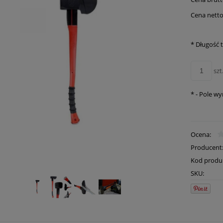
płatn
Cena netto
*
Długość 
szt
*
- Pole w
Ocena:
Producent
Kod produ
SKU: