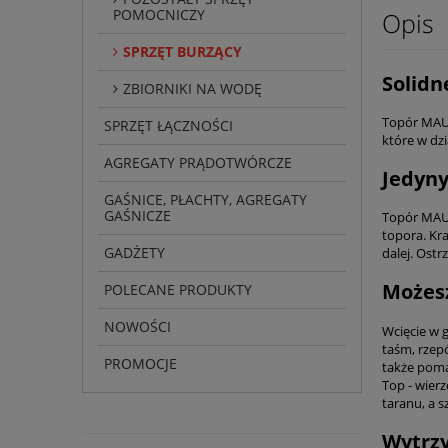
POMOCNICZY
Opis
SPRZĘT BURZĄCY
Solidn
ZBIORNIKI NA WODĘ
Topór MAUL
SPRZĘT ŁĄCZNOŚCI
które w dzi
AGREGATY PRĄDOTWÓRCZE
Jedyny
GAŚNICE, PŁACHTY, AGREGATY
GAŚNICZE
Topór MAU
topora. Kra
GADŻETY
dalej. Ostr
Możesz
POLECANE PRODUKTY
NOWOŚCI
Wcięcie w g
taśm, rzep
PROMOCJE
także poma
Top - wier
taranu, a s
Wytrzy