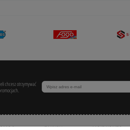
żeli chcesz otrzymywać
promocjach.
POMOC
ZAKUPY
MOJE KONTO