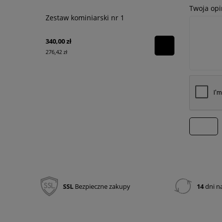
Twoja opi
Zestaw kominiarski nr 1
Torba na r
Channel
340,00 zł
130,00 zł
276,42 zł
105,69 zł
wyślij
SSL
Bezpieczne zakupy
14
dni n