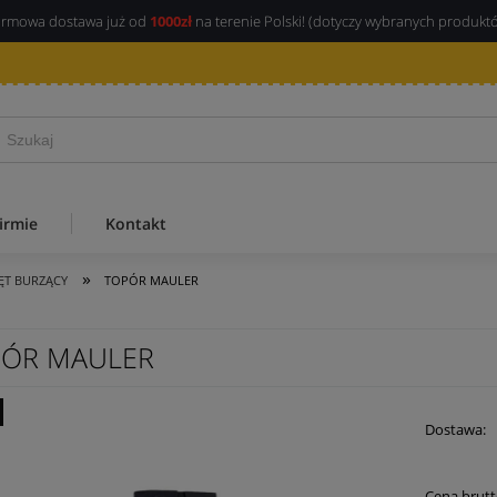
rmowa dostawa już od
1000zł
na terenie Polski! (dotyczy wybranych produkt
irmie
Kontakt
»
ĘT BURZĄCY
TOPÓR MAULER
PÓR MAULER
Dostawa:
Cena 
Cena brutt