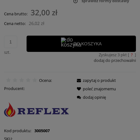
sprawdź formy dostawy
Cena nie zawiera ewentualnych kosztów płatności
32,00 zł
Cena brutto:
26,02 zł
Cena netto:
DO KOSZYKA
szt.
Zyskujesz
3
pkt [
?
]
dodaj do przechowalni
Ocena:
zapytaj o produkt
Producent:
poleć znajomemu
dodaj opinię
Kod produktu:
3005007
SKU: