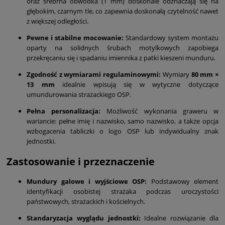
oraz srebrna obwódka (1 mm) doskonale odznaczają się na
głębokim, czarnym tle, co zapewnia doskonałą czytelność nawet
z większej odległości.
Pewne i stabilne mocowanie:
Standardowy system montażu
oparty na solidnych śrubach motylkowych zapobiega
przekręcaniu się i spadaniu imiennika z patki kieszeni munduru.
Zgodność z wymiarami regulaminowymi:
Wymiary
80 mm ×
13 mm
idealnie wpisują się w wytyczne dotyczące
umundurowania strażackiego OSP.
Pełna personalizacja:
Możliwość wykonania graweru w
wariancie: pełne imię i nazwisko, samo nazwisko, a także opcja
wzbogacenia tabliczki o logo OSP lub indywidualny znak
jednostki.
Zastosowanie i przeznaczenie
Mundury galowe i wyjściowe OSP:
Podstawowy element
identyfikacji osobistej strażaka podczas uroczystości
państwowych, strażackich i kościelnych.
Standaryzacja wyglądu jednostki:
Idealne rozwiązanie dla