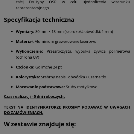
całej Drużyny OSP w celu ujednolicenia wizerunku
reprezentacyjnego.
Specyfikacja techniczna
Wymiary:
80 mm × 13 mm (szerokość obwódki: 1 mm)
Materiał:
Aluminium grawerowane laserowo
Wykończenie:
Przeźroczysta, wypukła żywica polimerowa
(ochrona UV)
Czcionka:
Golimche 24 pt
Kolorystyka:
Srebrny napis i obwódka / Czarne tło
Mocowanie podstawowe:
Śruby motylkowe
Czas realizacji - 5 dni roboczych.
TEKST NA IDENTYFIKATORZE PROSIMY PODAWAĆ W UWAGACH
DO ZAMÓWIENIACH.
W zestawie znajduje się: