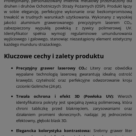
Profesjonalny, personalizowany imiennik metalowy przeznaczony dla
druhen i druhów Ochotniczych Straży Pożarnych (OSP). Produkt łączy
w sobie elegancję, perfekcyjne wykonanie oraz bezkompromisową
trwałość w trudnych warunkach użytkowania. Wykonany z wysokiej
jakości aluminium grawerowanego precyzyjnym laserem CO₂,
zabezpieczony wypukłą powłoką z żywicy polimerowej UV.
Identyfikator spełnia wymogi regulaminowe umundurowania
wyjściowego i galowego, stanowiąc niezastąpiony element estetyczny
każdego munduru strażackiego.
Kluczowe cechy i zalety produktu
Precyzyjny grawer laserowy CO₂:
Litery oraz obwódka
wypalane technologią laserową gwarantują idealną ostrość
krawędzi, czytelność oraz perfekcyjne odwzorowanie kroju
czcionki Golimche (24 pt).
Trwała ochrona i efekt 3D (Powłoka UV):
Wierzch
identyfikatora pokryty jest specjalną żywicą polimerową, która
chroni tabliczkę przed blaknięciem, zarysowaniami oraz
działaniem promieni słonecznych, nadając jej jednocześnie
efektowny, głęboki blask 3D.
Elegancka kolorystyka kontrastowa:
Srebrny grawer liter