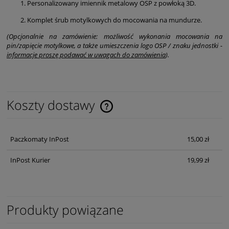
Personalizowany imiennik metalowy OSP z powłoką 3D.
Komplet śrub motylkowych do mocowania na mundurze.
(Opcjonalnie na zamówienie: możliwość wykonania mocowania na
pin/zapięcie motylkowe, a także umieszczenia logo OSP / znaku jednostki -
informacje proszę podawać w uwagach do zamówienia
).
Koszty dostawy
Cena nie zawiera ewentualnych kosztów płatności
Paczkomaty InPost
15,00 zł
InPost Kurier
19,99 zł
Produkty powiązane