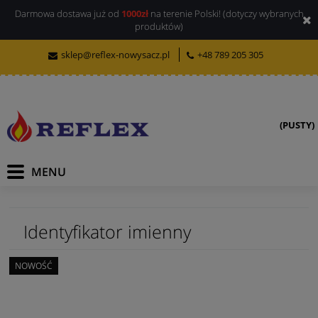
Darmowa dostawa już od
1000zł
na terenie Polski! (dotyczy wybranych
produktów)
sklep@reflex-nowysacz.pl
+48 789 205 305
(PUSTY)
Identyfikator imienny
NOWOŚĆ