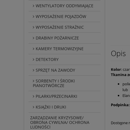
WENTYLATORY ODDYMIAJĄCE
WYPOSAŻENIE POJAZDÓW
WYPOSAŻENIE STRAŻNIC
DRABINY POŻARNICZE
KAMERY TERMOWIZYJNE
Opis
DETEKTORY
Kolor
: cza
SPRZĘT NA ZAWODY
Tkanina 
SORBENTY I ŚRODKI
poli
PIANOTWÓRCZE
lub
Ela
PILARKI/PRZECINARKI
Podpinka:
KSIĄŻKI I DRUKI
ZARZĄDZANIE KRYZYSOWE/
OBRONA CYWILNA/ OCHRONA
Dostępne 
LUDNOŚCI