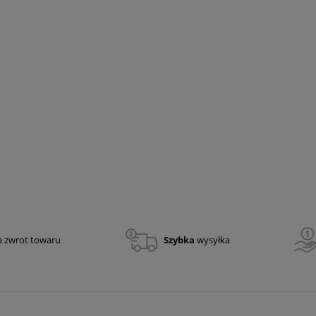
 X3 - najaśnica
Półka na pachołki ostrzegawcze
owa LED 10 000 lm
430,50 zł
350,00 zł
a zwrot towaru
Szybka
wysyłka