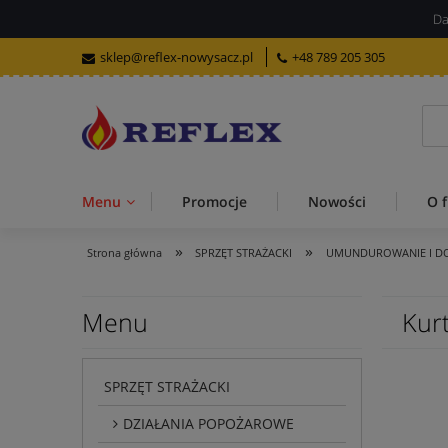
Da
sklep@reflex-nowysacz.pl
+48 789 205 305
Menu
Promocje
Nowości
O f
»
»
Strona główna
SPRZĘT STRAŻACKI
UMUNDUROWANIE I D
Menu
Kur
SPRZĘT STRAŻACKI
DZIAŁANIA POPOŻAROWE