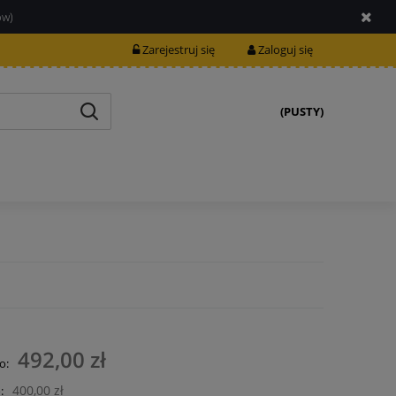
ów)
Zarejestruj się
Zaloguj się
(PUSTY)
492,00 zł
o:
400,00 zł
: