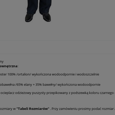
rny
zewnętrzna
:
ester 100% /ortalion/ wykończona wodoodpornie i wodoszczelnie
nobawełna /65% elany + 35% bawełny/ wykończona wodoodpornie
ocieplacz odzieżowy puszysty przepikowany z podszewką koloru czarnego 
rozmiary w
"Tabeli Rozmiarów"
. Przy zamówieniu prosimy podać rozmiar