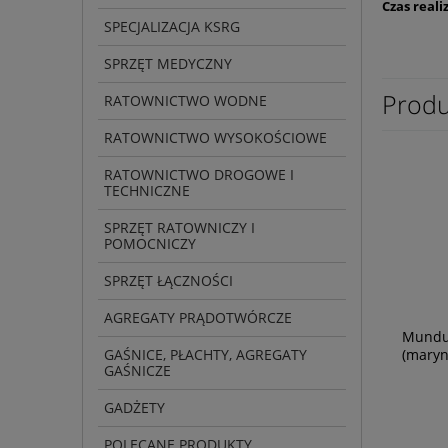
Czas realiz
SPECJALIZACJA KSRG
SPRZĘT MEDYCZNY
Produ
RATOWNICTWO WODNE
RATOWNICTWO WYSOKOŚCIOWE
RATOWNICTWO DROGOWE I
TECHNICZNE
SPRZĘT RATOWNICZY I
POMOCNICZY
SPRZĘT ŁĄCZNOŚCI
AGREGATY PRĄDOTWÓRCZE
Mundur
(maryn
GAŚNICE, PŁACHTY, AGREGATY
GAŚNICZE
GADŻETY
POLECANE PRODUKTY