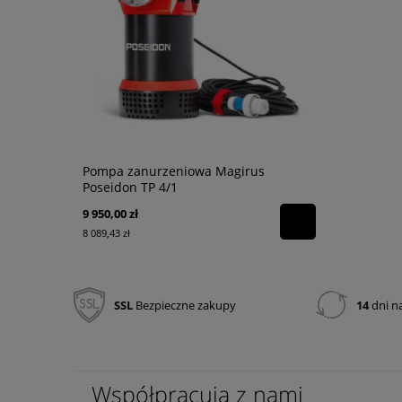
Pompa zanurzeniowa Magirus
Tower Beam
Poseidon TP 4/1
akumulator
9 950,00 zł
1 420,65 zł
8 089,43 zł
1 155,00 zł
SSL
Bezpieczne zakupy
14
dni n
Współpracują z nami