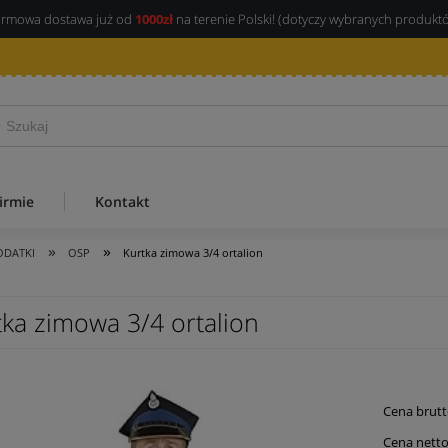
rmowa dostawa już od
1000zł
na terenie Polski! (dotyczy wybranych produkt
irmie
Kontakt
»
»
ODATKI
OSP
Kurtka zimowa 3/4 ortalion
tka zimowa 3/4 ortalion
Cena brutt
Cena netto