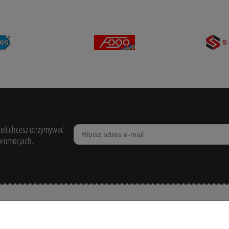
żeli chcesz otrzymywać
promocjach.
POMOC
ZAKUPY
MOJE KONTO