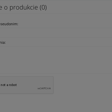
e o produkcie (0)
pseudonim:
nia: