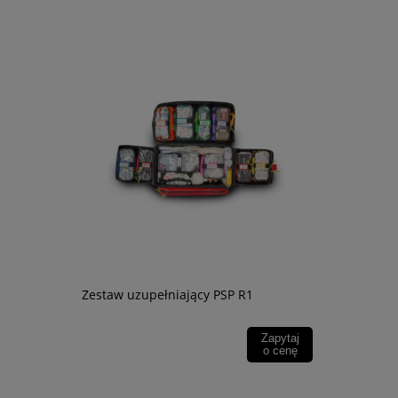
Rękawice d
Zestaw uzupełniający PSP R1
techniczne
219,00 zł
Zapytaj
o cenę
178,05 zł