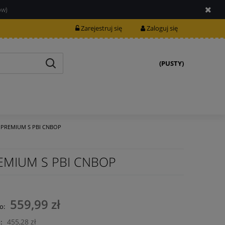
ów)
Zarejestruj się
Zaloguj się
(PUSTY)
ER PREMIUM S PBI CNBOP
PREMIUM S PBI CNBOP
559,99 zł
o:
455,28 zł
: