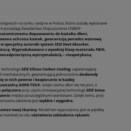
stępnych na rynku i jedyne w Polsce, które zostały wykonane
re posiadają Świadectwo Dopuszczenia CNBOP
anatomicznemu dopasowaniu do kształtu dłoni,
uowan
a
ochron
a
kostek, gwarantują ponadto wzorową
 w specjalny autorski system
SEIZ Heat Absorber
,
aturą.
Wyprodukowane z wysokiej klasy materiału
PBI®
,
ę ponadprzeciętną wytrzymał
ością
–
niespotykaną
 technologii
SEIZ Silicon Carbon Coating
, zapewniającej
 mechanicznych, gwarantującą jednocześnie
doskonały
się
w nich pewnie i bezpiecznie
w każdej
uszczalną
GORE-TEX®
, dzięki czemu dłoń się nie poci, a
e połączone
przy użyciu innowacyjnej technologii
SEIZ Senso
zenie
między poszczególnymi warstwami. Dzięki temu, przy
j ponowne założenie jest
szybkie i wygodne
.
omex'owej tkaniny
. Model ten wyposażony jest w pętelkę
 w mankiet) w celu
ułatwienia zakładania rękawic