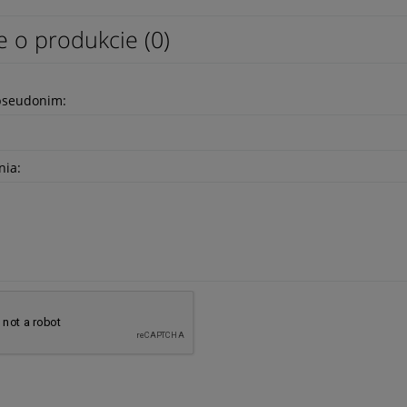
e o produkcie (0)
pseudonim:
nia: