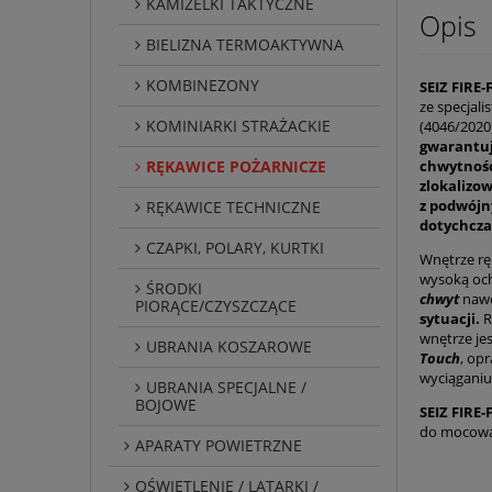
KAMIZELKI TAKTYCZNE
Opis
BIELIZNA TERMOAKTYWNA
KOMBINEZONY
SEIZ FIRE
ze specjal
KOMINIARKI STRAŻACKIE
(4046/2020
gwarantuj
RĘKAWICE POŻARNICZE
chwytność
zlokalizo
z podwójn
RĘKAWICE TECHNICZNE
dotychcza
CZAPKI, POLARY, KURTKI
Wnętrze rę
wysoką oc
ŚRODKI
chwyt
nawe
PIORĄCE/CZYSZCZĄCE
sytuacji
.
R
wnętrze je
UBRANIA KOSZAROWE
Touch
, op
wyciąganiu
UBRANIA SPECJALNE /
BOJOWE
SEIZ FIRE
do mocowan
APARATY POWIETRZNE
OŚWIETLENIE / LATARKI /