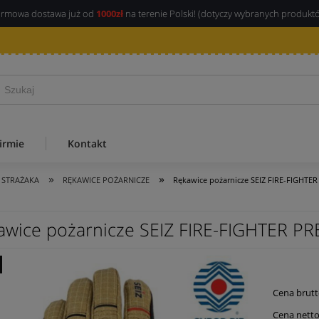
rmowa dostawa już od
1000zł
na terenie Polski! (dotyczy wybranych produkt
irmie
Kontakt
»
»
 STRAŻAKA
RĘKAWICE POŻARNICZE
Rękawice pożarnicze SEIZ FIRE-FIGHT
awice pożarnicze SEIZ FIRE-FIGHTER 
Cena brutt
Cena netto