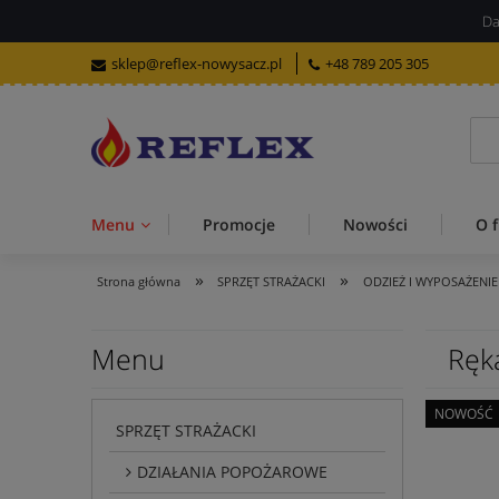
Da
sklep@reflex-nowysacz.pl
+48 789 205 305
Menu
Promocje
Nowości
O f
»
»
Strona główna
SPRZĘT STRAŻACKI
ODZIEŻ I WYPOSAŻENIE
Menu
Ręk
NOWOŚĆ
SPRZĘT STRAŻACKI
DZIAŁANIA POPOŻAROWE