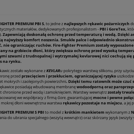
-FIGHTER PREMIUM PBI S
, to jedne z
najlepszych rękawic pożarniczych
do
istycznych materiałów, dedykowanych profesjonalistom -
PBI i GoreTex,
któ
).
Zapewniają doskonałą ochronę przed temperaturą i wodą. Dzięki 
ą najwyższy komfort noszenia. Smukłe palce i odpowiednio skonstr
, nie ograniczając ruchów. Fire-Fighter Premium zostały wyposażone
wany na grzbiecie dłoni, który zwiększa ochronę przed wysoką temper
ymi szwami z trudnopalnej i wytrzymałej kevlarowej nici cechują si
s na
rynku.
kawic zostało wykonane z
KEVLAR
u
pokrytego warstwą silikonu, przy użyciu
hronę przed
przecięciem i przekłuciem, ograniczającej ryzyko
uszkodzeń
t mokrych i zaolejonych powierzchni
. Dzięki temu ratownik może
czuć 
ękawice posiadają wbudowaną membranę
wodoodporną oraz paroprzep
st chronione przed wodą i zamoknięciem. Warstwy wewnątrz
zostały trwal
racowanej we współpracy z firmą
Gore
, gwarantującej
mocne i pewne połąc
 mokrej dłoni wewnętrzna warstwa
rękawicy pozostaje na miejscu
, a je
-FIGHTER PREMIUM S PBI
to model z
krótkim mankietem
wykonanym z
N
ia do ubrania specjalnego (wszytą wewnątrz) oraz skórzany język (wszyty