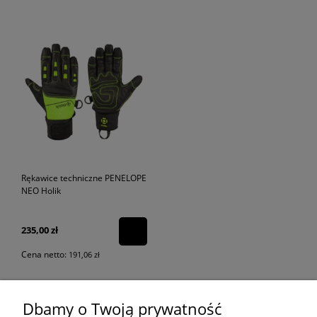
Rękawice techniczne PENELOPE
NEO Holik
235,00 zł
Cena netto:
191,06 zł
Dbamy o Twoją prywatność