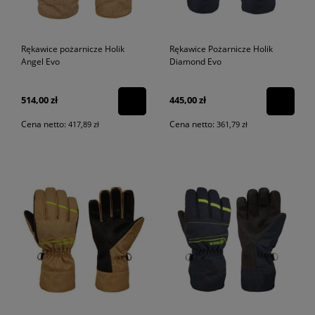
Rękawice pożarnicze Holik
Rękawice Pożarnicze Holik
Angel Evo
Diamond Evo
514,00 zł
445,00 zł
Cena netto:
Cena netto:
417,89 zł
361,79 zł