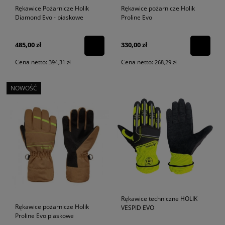
Rękawice Pożarnicze Holik
Rękawice pożarnicze Holik
Diamond Evo - piaskowe
Proline Evo
485,00 zł
330,00 zł
Cena netto:
Cena netto:
394,31 zł
268,29 zł
NOWOŚĆ
Rękawice techniczne HOLIK
Rękawice pożarnicze Holik
VESPID EVO
Proline Evo piaskowe