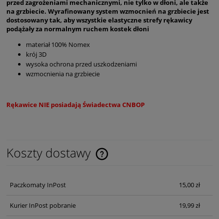
przed zagrożeniami mechanicznymi, nie tylko w dłoni, ale także
na grzbiecie. Wyrafinowany system wzmocnień na grzbiecie jest
dostosowany tak, aby wszystkie elastyczne strefy rękawicy
podążały za normalnym ruchem kostek dłoni
materiał 100% Nomex
krój 3D
wysoka ochrona przed uszkodzeniami
wzmocnienia na grzbiecie
Rękawice NIE posiadają Świadectwa CNBOP
Koszty dostawy
Cena nie zawiera ewentualnych kosztów płatności
Paczkomaty InPost
15,00 zł
Kurier InPost pobranie
19,99 zł