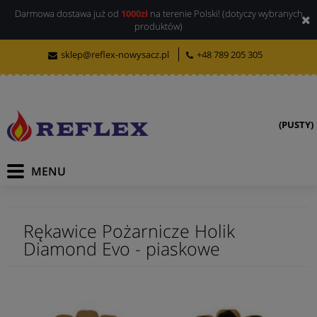
Darmowa dostawa już od
1000zł
na terenie Polski! (dotyczy wybranych
produktów)
sklep@reflex-nowysacz.pl
+48 789 205 305
(PUSTY)
Rękawice Pożarnicze Holik
Diamond Evo - piaskowe