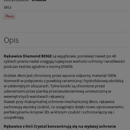
SKU:
Opis
Rękawice Diamond BEIGE
są wyjątkowe, ponieważ nawet po 40
cyklach prania nadal osiągają najwyższe wartości ochrony i wrażliwości
podczas testów zgodnie z normą EN659.
Grzbiet dłoni jest chroniony przez wysoce odporny materiał 100%
Nomex® w połączeniu z powłoką ceramiczną i hydrofobową obróbką
w odsłoniętych obszarach. Tylne kostki są chronione przed
uderzeniami przez piankę przeciwuderzeniową umieszczoną w
wewnętrznych warstwach rękawicy.
Nawet przy maksymalnej ochronie mechanicznej dłoni, rękawice
zachowują wysoką czułość, co osiągnięto dzięki nowo opracowanemu
perfekcyjnemu krojowi 3D, w którym czułość i ochrona łączą się i
uzupełniają.
Rękawice z linii Crystal koncentrują się na wyższej ochronie