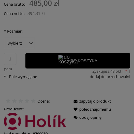
485,00 zł
Cena brutto:
394,31 zł
Cena netto:
*
Rozmiar:
DO KOSZYKA
para
Zyskujesz
48
pkt [
?
]
*
- Pole wymagane
dodaj do przechowalni
Ocena:
zapytaj o produkt
Producent:
poleć znajomemu
dodaj opinię
Kod produktu:
0700030