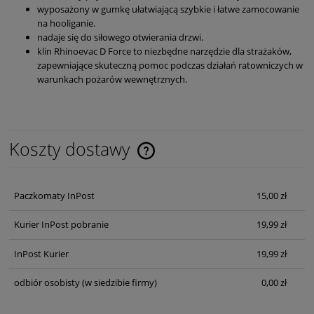
wyposażony w gumkę ułatwiającą szybkie i łatwe zamocowanie
na hooliganie.
nadaje się do siłowego otwierania drzwi.
klin Rhinoevac D Force to niezbędne narzędzie dla strażaków,
zapewniające skuteczną pomoc podczas działań ratowniczych w
warunkach pożarów wewnętrznych.
Koszty dostawy
Cena nie zawiera ewentualnych kosztów płatności
Paczkomaty InPost
15,00 zł
Kurier InPost pobranie
19,99 zł
InPost Kurier
19,99 zł
odbiór osobisty
(w siedzibie firmy)
0,00 zł