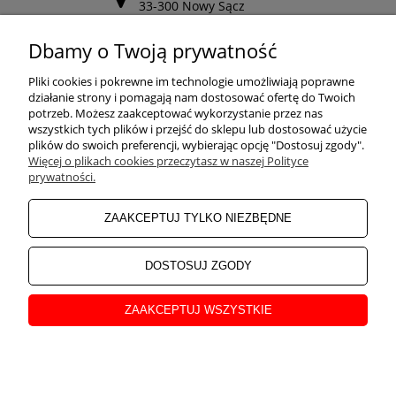
33-300 Nowy Sącz
Odwiedź nasz Facebook
Dbamy o Twoją prywatność
POMOC
Pliki cookies i pokrewne im technologie umożliwiają poprawne
działanie strony i pomagają nam dostosować ofertę do Twoich
potrzeb. Możesz zaakceptować wykorzystanie przez nas
wszystkich tych plików i przejść do sklepu lub dostosować użycie
ZAKUPY
plików do swoich preferencji, wybierając opcję "Dostosuj zgody".
Więcej o plikach cookies przeczytasz w naszej Polityce
prywatności.
MOJE KONTO
ZAAKCEPTUJ TYLKO NIEZBĘDNE
INFORMACJE
DOSTOSUJ ZGODY
ZAAKCEPTUJ WSZYSTKIE
O NAS
pokaż pełną wersję strony