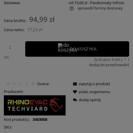
Dostawa:
od 15,00 zł
- Paczkomaty InPost
sprawdź formy dostawy
Cena nie zawiera ewentualnych kosztów płatności
94,99 zł
Cena brutto:
77,23 zł
Cena netto:
DO KOSZYKA
szt.
Zyskujesz
9
pkt [
?
]
dodaj do przechowalni
Ocena:
zapytaj o produkt
Producent:
poleć znajomemu
dodaj opinię
Kod produktu:
3403008
SKU: