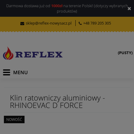
Darmowa dostawa już od
1000zł
na terenie Polski! (dotyczy wybranych
produktów)
sklep@reflex-nowysacz.pl
+48 789 205 305
(PUSTY)
Klin ratowniczy aluminiowy -
RHINOEVAC D FORCE
NOWOŚĆ