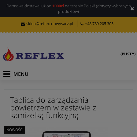
Darmowa dostawa już od
1000zł
na terenie Polski! (dotyczy wybranych
produktów)
sklep@reflex-nowysacz.pl
+48 789 205 305
(PUSTY)
Tablica do zarządzania
powietrzem w zestawie z
kamizelką funkcyjną
NOWOŚĆ