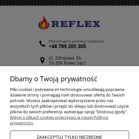
Potrzebujesz pomocy? Zadzwoń:
+48 789 205 305
ul. Zdrojowa 39,
33-300 Nowy Sącz
Odwiedź nasz Facebook
Dbamy o Twoją prywatność
POMOC
Pliki cookies i pokrewne im technologie umożliwiają poprawne
działanie strony i pomagają nam dostosować ofertę do Twoich
potrzeb. Możesz zaakceptować wykorzystanie przez nas
wszystkich tych plików i przejść do sklepu lub dostosować użycie
ZAKUPY
plików do swoich preferencji, wybierając opcję "Dostosuj zgody".
Więcej o plikach cookies przeczytasz w naszej Polityce
prywatności.
MOJE KONTO
ZAAKCEPTUJ TYLKO NIEZBĘDNE