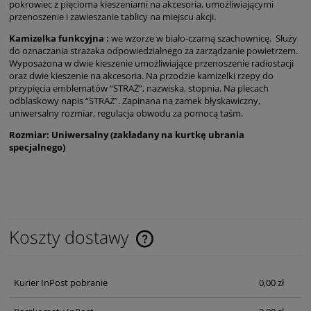
pokrowiec z pięcioma kieszeniami na akcesoria, umożliwiającymi
przenoszenie i zawieszanie tablicy na miejscu akcji.
Kamizelka funkcyjna :
we wzorze w biało-czarną szachownicę. Służy
do oznaczania strażaka odpowiedzialnego za zarządzanie powietrzem.
Wyposażona w dwie kieszenie umożliwiające przenoszenie radiostacji
oraz dwie kieszenie na akcesoria. Na przodzie kamizelki rzepy do
przypięcia emblematów “STRAŻ”, nazwiska, stopnia. Na plecach
odblaskowy napis “STRAŻ”. Zapinana na zamek błyskawiczny,
uniwersalny rozmiar, regulacja obwodu za pomocą taśm.
Rozmiar: Uniwersalny (zakładany na kurtkę ubrania
specjalnego)
Koszty dostawy
Cena nie zawiera ewentualnych kosztów płatności
Kurier InPost pobranie
0,00 zł