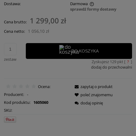
Dostawa:
Darmowa
sprawdź formy dostawy
Cena nie zawiera ewentualnych kosztów płatności
1 299,00 zł
Cena brutto:
1 056,10 zł
Cena netto:
DO KOSZYKA
zestaw
Zyskujesz
129
pkt [
?
]
dodaj do przechowalni
Ocena:
zapytaj o produkt
Producent:
-
poleć znajomemu
Kod produktu:
1605060
dodaj opinię
SKU: