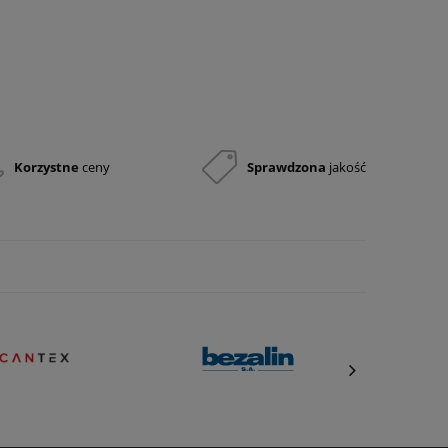
Topór PAL – 8
Zestaw uzupełniający PSP R1
1 035,05 zł
Zapytaj
o cenę
841,50 zł
Korzystne
ceny
Sprawdzona
jakość