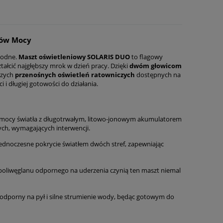
nów Mocy
wodne.
Maszt oświetleniowy SOLARIS DUO
to flagowy
tałcić najgłębszy mrok w dzień pracy. Dzięki
dwóm głowicom
jszych
przenośnych oświetleń ratowniczych
dostępnych na
i długiej gotowości do działania.
ej mocy światła z długotrwałym, litowo-jonowym akumulatorem
ych, wymagających interwencji.
jednoczesne pokrycie światłem dwóch stref, zapewniając
poliwęglanu odpornego na uderzenia czynią ten maszt niemal
i odporny na pył i silne strumienie wody, będąc gotowym do