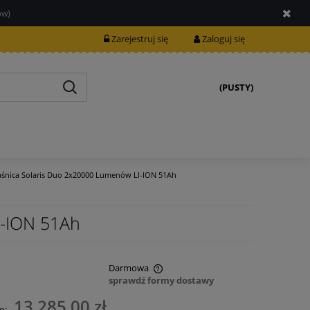
ów)
Zarejestruj się
Zaloguj się
(PUSTY)
aśnica Solaris Duo 2x20000 Lumenów LI-ION 51Ah
I-ION 51Ah
Darmowa
sprawdź formy dostawy
nie zawiera ewentualnych kosztów
13 285,00 zł
o: