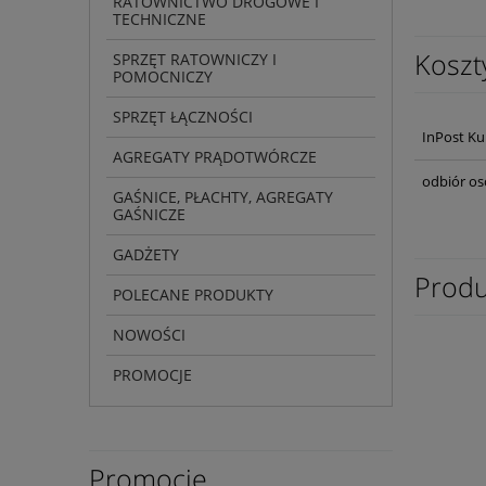
RATOWNICTWO DROGOWE I
TECHNICZNE
Koszt
SPRZĘT RATOWNICZY I
POMOCNICZY
SPRZĘT ŁĄCZNOŚCI
InPost Ku
AGREGATY PRĄDOTWÓRCZE
odbiór os
GAŚNICE, PŁACHTY, AGREGATY
GAŚNICZE
GADŻETY
Produ
POLECANE PRODUKTY
NOWOŚCI
PROMOCJE
Promocje