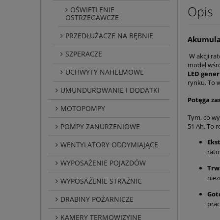
Opis
OŚWIETLENIE
OSTRZEGAWCZE
PRZEDŁUŻACZE NA BĘBNIE
Akumula
SZPERACZE
W akcji ra
model wś
UCHWYTY NAHEŁMOWE
LED gener
rynku. To 
UMUNDUROWANIE I DODATKI
Potęga zas
MOTOPOMPY
Tym, co w
51 Ah. To 
POMPY ZANURZENIOWE
Eks
WENTYLATORY ODDYMIAJĄCE
rat
WYPOSAŻENIE POJAZDÓW
Trw
niez
WYPOSAŻENIE STRAŻNIC
Got
DRABINY POŻARNICZE
pra
KAMERY TERMOWIZYJNE