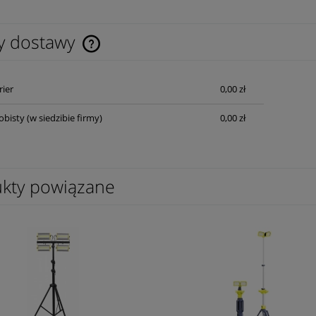
y dostawy
Cena nie zawiera ewentualnych kosztów
rier
0,00 zł
płatności
obisty
(w siedzibie firmy)
0,00 zł
kty powiązane