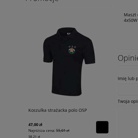
Maszt 
4x50W 
Opini
Imię lub 
Twoja opi
Koszulka strażacka polo OSP
47,00 zł
Najniższa cena:
55,01 zł
38,21 zł