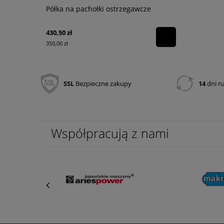
Półka na pachołki ostrzegawcze
Tower Beam
akumulator
430,50 zł
1 420,65 zł
350,00 zł
1 155,00 zł
SSL
Bezpieczne zakupy
14
dni n
Współpracują z nami