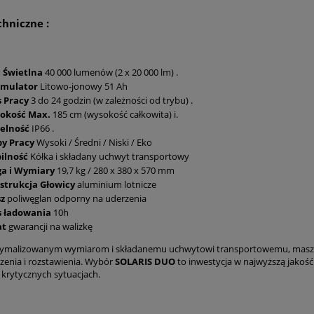
hniczne :
 Świetlna
40 000 lumenów (2 x 20 000 lm) .
mulator
Litowo-jonowy 51 Ah
s Pracy
3 do 24 godzin (w zależności od trybu) .
okość Max.
185 cm (wysokość całkowita) i.
zelność
IP66 .
by Pracy
Wysoki / Średni / Niski / Eko
ilność
Kółka i składany uchwyt transportowy
a i Wymiary
19,7 kg / 280 x 380 x 570 mm
strukcja Głowicy
aluminium lotnicze
sz
poliwęglan odporny na uderzenia
s ładowania
10h
at
gwarancji na walizkę
tymalizowanym wymiarom i składanemu uchwytowi transportowemu, maszt wa
zenia i rozstawienia. Wybór
SOLARIS DUO
to inwestycja w najwyższą jakoś
 krytycznych sytuacjach.