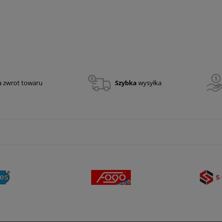
 X3 - najaśnica
Przegrody na węże pożarnicze
owa LED 10 000 lm
166,00 zł
134,96 zł
a zwrot towaru
Szybka
wysyłka