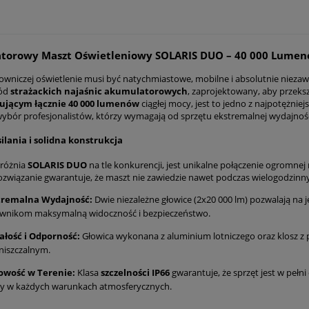
torowy Maszt Oświetleniowy SOLARIS DUO – 40 000 Lume
towniczej oświetlenie musi być natychmiastowe, mobilne i absolutnie nieza
ród
strażackich najaśnic akumulatorowych
, zaprojektowany, aby przeksz
ującym łącznie 40 000 lumenów
ciągłej mocy, jest to jedno z najpotężnie
wybór profesjonalistów, którzy wymagają od sprzętu ekstremalnej wydajności 
ilania i solidna konstrukcja
yróżnia
SOLARIS DUO
na tle konkurencji, jest unikalne połączenie ogromn
rozwiązanie gwarantuje, że maszt nie zawiedzie nawet podczas wielogodzinn
tremalna Wydajność:
Dwie niezależne głowice (2x20 000 lm) pozwalają na 
ownikom maksymalną widoczność i bezpieczeństwo.
ałość i Odporność:
Głowica wykonana z aluminium lotniczego oraz klosz z 
niszczalnym.
owość w Terenie:
Klasa
szczelności IP66
gwarantuje, że sprzęt jest w pełn
cy w każdych warunkach atmosferycznych.