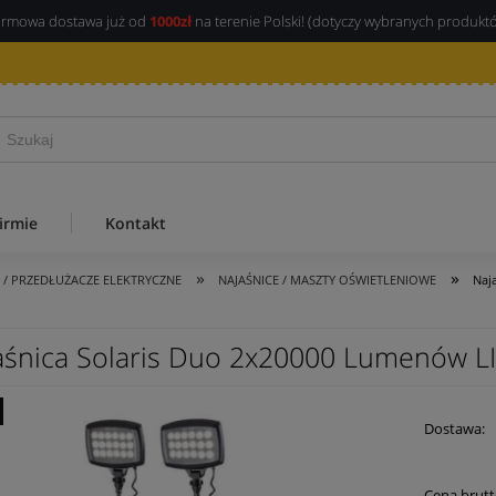
rmowa dostawa już od
1000zł
na terenie Polski! (dotyczy wybranych produkt
irmie
Kontakt
»
»
I / PRZEDŁUŻACZE ELEKTRYCZNE
NAJAŚNICE / MASZTY OŚWIETLENIOWE
Naj
aśnica Solaris Duo 2x20000 Lumenów L
Dostawa:
Cena 
Cena brutt