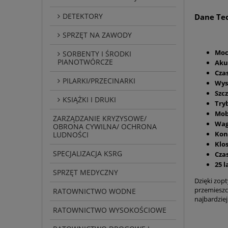
DETEKTORY
Dane Tec
SPRZĘT NA ZAWODY
Moc
SORBENTY I ŚRODKI
PIANOTWÓRCZE
Aku
Cza
PILARKI/PRZECINARKI
Wys
Szc
KSIĄŻKI I DRUKI
Try
Mob
ZARZĄDZANIE KRYZYSOWE/
Wag
OBRONA CYWILNA/ OCHRONA
Kon
LUDNOŚCI
Klo
SPECJALIZACJA KSRG
Cza
25 l
SPRZĘT MEDYCZNY
Dzięki zop
przemieszc
RATOWNICTWO WODNE
najbardziej
RATOWNICTWO WYSOKOŚCIOWE