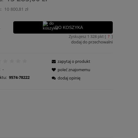
ości
10 800,81 zł
:
.
DO KOSZYKA
Zyskujesz
1 328
pkt [
?
]
dodaj do przechowalni
zapytaj o produkt
:
-
poleć znajomemu
ktu:
9574-78222
dodaj opinię