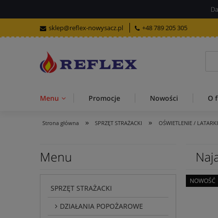
Da
sklep@reflex-nowysacz.pl
+48 789 205 305
Menu
Promocje
Nowości
O f
»
»
Strona główna
SPRZĘT STRAŻACKI
OŚWIETLENIE / LATARK
Menu
Naj
NOWOŚĆ
SPRZĘT STRAŻACKI
DZIAŁANIA POPOŻAROWE