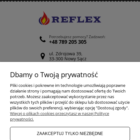
Potrzebujesz pomocy? Zadzwoń:
+48 789 205 305
ul. Zdrojowa 39,
33-300 Nowy Sącz
Odwiedź nasz Facebook
Dbamy o Twoją prywatność
POMOC
Pliki cookies i pokrewne im technologie umożliwiają poprawne
działanie strony i pomagają nam dostosować ofertę do Twoich
potrzeb. Możesz zaakceptować wykorzystanie przez nas
wszystkich tych plików i przejść do sklepu lub dostosować użycie
ZAKUPY
plików do swoich preferencji, wybierając opcję "Dostosuj zgody".
Więcej o plikach cookies przeczytasz w naszej Polityce
prywatności.
MOJE KONTO
ZAAKCEPTUJ TYLKO NIEZBĘDNE