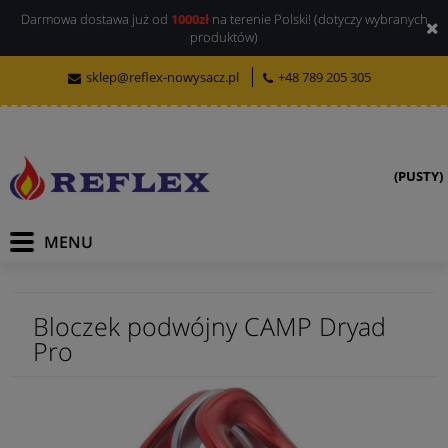
Darmowa dostawa już od
1000zł
na terenie Polski! (dotyczy wybranych
produktów)
sklep@reflex-nowysacz.pl
+48 789 205 305
(PUSTY)
Bloczek podwójny CAMP Dryad
Pro