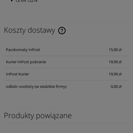
CE EN 12278
Koszty dostawy
Cena nie zawiera ewentualnych kosztów płatności
Paczkomaty InPost
15,00 zł
Kurier InPost pobranie
19,99 zł
InPost Kurier
19,99 zł
odbiór osobisty
(w siedzibie firmy)
0,00 zł
Produkty powiązane