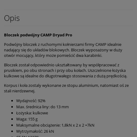
Opis
Bloczek podwójny CAMP Dryad Pro
Podwójny bloczek z ruchomymi kołnierzami firmy CAMP idealnie
nadający się do układów blokowych. Bloczek wyposażony w duży
otwór mocujący, który może pomieścić dwa karabinki.
Bloczek został odpowiednio ukształtowany by współpracować z
prusikiem, po obu stronach i przy obu kołach. Uszczelnione łożyska
kulkowe są idealne do długotrwałego stosowania z dużą prędkością.
Korpus i koła zostaly wykonane ze stopu aluminium, natomiast oś ze
stali nierdzewnej.
Wydajność: 92%
Max. średnica liny: do 13 mm
Łożyska: kulkowe
Waga: 155 g
Maksymalne obciążenie: 1,8kN x 2 x 2 =7kN
Wytrzymałość: 26 kN