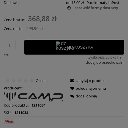
Dostawa:
od 15,00 zł
- Paczkomaty InPost
sprawdź formy dostawy
Cena nie zawiera ewentualnych kosztów płatności
368,88 zł
Cena brutto:
299,90 zł
Cena netto:
DO KOSZYKA
szt.
Zyskujesz
36
pkt [
?
]
dodaj do przechowalni
Ocena:
zapytaj o produkt
Producent:
poleć znajomemu
dodaj opinię
Kod produktu:
1211034
SKU:
1211034