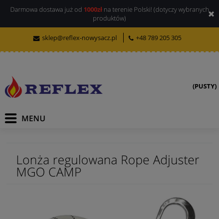
Darmowa dostawa już od
1000zł
na terenie Polski! (dotyczy wybranych
produktów)
sklep@reflex-nowysacz.pl
+48 789 205 305
(PUSTY)
Lonża regulowana Rope Adjuster
MGO CAMP