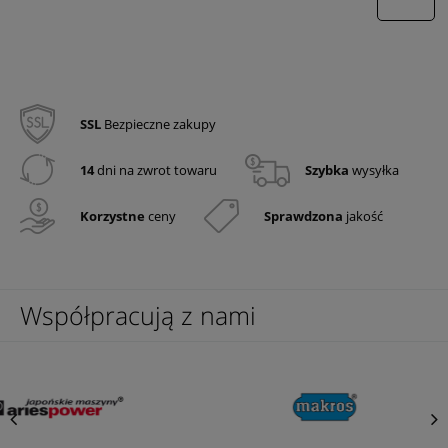
wyślij
SSL
Bezpieczne zakupy
14
dni na zwrot towaru
Szybka
wysyłka
Korzystne
ceny
Sprawdzona
jakość
Współpracują z nami