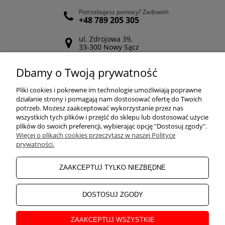
Potrzebujesz pomocy? Zadzwoń:
+48 789 205 305
ul. Zdrojowa 39,
33-300 Nowy Sącz
Odwiedź nasz Facebook
Dbamy o Twoją prywatność
POMOC
Pliki cookies i pokrewne im technologie umożliwiają poprawne
działanie strony i pomagają nam dostosować ofertę do Twoich
potrzeb. Możesz zaakceptować wykorzystanie przez nas
wszystkich tych plików i przejść do sklepu lub dostosować użycie
ZAKUPY
plików do swoich preferencji, wybierając opcję "Dostosuj zgody".
Więcej o plikach cookies przeczytasz w naszej Polityce
prywatności.
MOJE KONTO
ZAAKCEPTUJ TYLKO NIEZBĘDNE
INFORMACJE
DOSTOSUJ ZGODY
ZAAKCEPTUJ WSZYSTKIE
O NAS