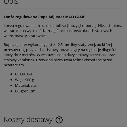
Opis
Lonża regulowana Rope Adjuster MGO CAMP
Lonża regulowana - linka do stabilizacji pozycji roboczej. Niezastąpiona
w pracach na wysokości, szczególnie na konstrukcjach stalowych -
wieże, maszty, kratownice.
Rope adjuster wykonany jest z 12,5 mm liny statycznej, po której
przesuwa się przyrząd zaciskowy pozwalający na regulację długości
lonży do 2 metrów. W zestawie jeden duży stalowy zatrzaśnik oraz
stalowy karabinek. Czerwona przesuwna taśma chroni linę przed
przetarciem.
CE EN 358
Waga 900 g
Materiał: stal
Długość: 2m
Koszty dostawy
Cena nie zawiera ewentualnych kosztów płatności