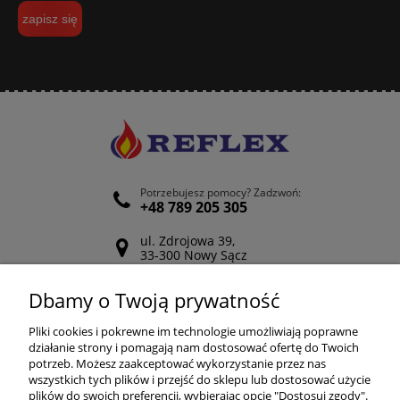
zapisz się
Potrzebujesz pomocy? Zadzwoń:
+48 789 205 305
ul. Zdrojowa 39,
33-300 Nowy Sącz
Odwiedź nasz Facebook
Dbamy o Twoją prywatność
POMOC
Pliki cookies i pokrewne im technologie umożliwiają poprawne
działanie strony i pomagają nam dostosować ofertę do Twoich
potrzeb. Możesz zaakceptować wykorzystanie przez nas
wszystkich tych plików i przejść do sklepu lub dostosować użycie
ZAKUPY
plików do swoich preferencji, wybierając opcję "Dostosuj zgody".