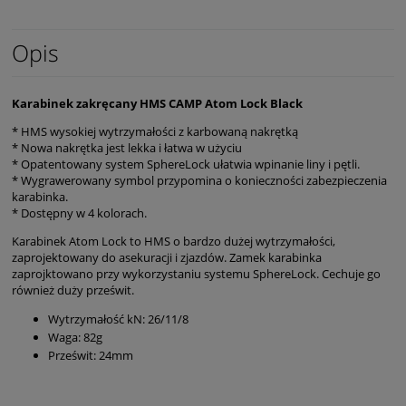
Opis
Karabinek zakręcany HMS CAMP Atom Lock Black
* HMS wysokiej wytrzymałości z karbowaną nakrętką
* Nowa nakrętka jest lekka i łatwa w użyciu
* Opatentowany system SphereLock ułatwia wpinanie liny i pętli.
* Wygrawerowany symbol przypomina o konieczności zabezpieczenia
karabinka.
* Dostępny w 4 kolorach.
Karabinek Atom Lock to HMS o bardzo dużej wytrzymałości,
zaprojektowany do asekuracji i zjazdów. Zamek karabinka
zaprojktowano przy wykorzystaniu systemu SphereLock. Cechuje go
również duży prześwit.
Wytrzymałość kN: 26/11/8
Waga: 82g
Prześwit: 24mm