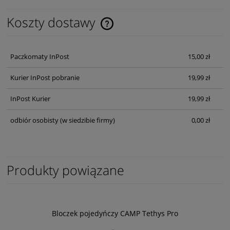
Koszty dostawy
Cena nie zawiera ewentualnych kosztów płatności
Paczkomaty InPost
15,00 zł
Kurier InPost pobranie
19,99 zł
InPost Kurier
19,99 zł
odbiór osobisty
(w siedzibie firmy)
0,00 zł
Produkty powiązane
Bloczek pojedyńczy CAMP Tethys Pro