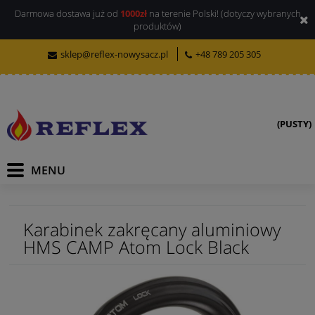
Darmowa dostawa już od
1000zł
na terenie Polski! (dotyczy wybranych
produktów)
sklep@reflex-nowysacz.pl
+48 789 205 305
(PUSTY)
Karabinek zakręcany aluminiowy
HMS CAMP Atom Lock Black